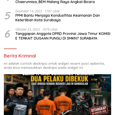
Chaerunnisa, BEM Malang Raya Angkat Bicara
5
Desember 14, 2023
1707 Lihat
FPMI Bantu Menjaga Kondusifitas Keamanan Dan
Ketertiban Kota Surabaya
6
Oktober 23, 2023
1679 Lihat
Tanggapan Anggota DPRD Provinsi Jawa Timur KOMISI
E TERKAIT DUGAAN PUNGLI DI SMKN7 SURABAYA
Berita Kriminal
Ini adalah contoh deskripsi untuk widget recent post wpberita,
anda bisa memasukkan deskripsi pada widget ini.