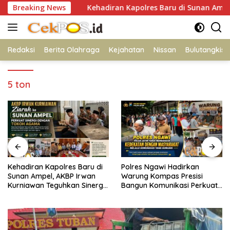
Langsung
Pangan
Breaking News
Kehadiran Kapolres Baru di Sunan Ampel, AKBP 
ke
konten
Redaksi
Berita Olahraga
Kejahatan
Nissan
Bulutangkis
5 ton
Kehadiran Kapolres Baru di
Polres Ngawi Hadirkan
Sunan Ampel, AKBP Irwan
Warung Kompas Presisi
Kurniawan Teguhkan Sinergi
Bangun Komunikasi Perkuat
Polri dan Ulama
Sinergi untuk Kamtibmas