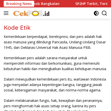
Langsung
or Dibekuk Tim Resmob Bangkalan
Breaking News
SP2HP Terbit, Terdug
ke
konten
Kode Etik
Kemerdekaan berpendapat, berekspresi, dan pers adalah hak
asasi manusia yang dilindungi Pancasila, Undang-Undang Dasar
1945, dan Deklarasi Universal Hak Asasi Manusia PBB.
Kemerdekaan pers adalah sarana masyarakat untuk
memperoleh informasi dan berkomunikasi, guna memenuhi
kebutuhan hakiki dan meningkatkan kualitas kehidupan manusia.
Dalam mewujudkan kemerdekaan pers itu, wartawan Indonesia
juga menyadari adanya kepentingan bangsa, tanggung jawab
sosial, keberagaman masyarakat, dan norma-norma agama.
Dalam melaksanakan fungsi, hak, kewajiban dan peranannya,
pers menghormati hak asasi setiap orang, karena itu pers