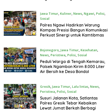
Jawa Timur
,
Kuliner
,
News
,
Ngawi
,
Polisi
,
Sosial
Agustus 8, 2026
Polres Ngawi Hadirkan Warung
Kompas Presisi Bangun Komunikasi
Perkuat Sinergi untuk Kamtibmas
Bojonegoro
,
Jawa Timur
,
Kesehatan
,
News
,
Peristiwa
,
Polisi
,
Sosial
Agustus 8, 2026
Peduli Warga di Tengah Kemarau,
Polsek Ngambon Kirim 8.000 Liter
Air Bersih ke Desa Bondol
Gresik
,
Jawa Timur
,
Lalu lintas
,
News
,
Peristiwa
,
Polisi
,
Sosial
Agustus 8, 2026
Susuri Jalanan Kota, Satlantas
Polres Gresik Tebar Kebaikan
Lewat Jumat Berkah Berbagi