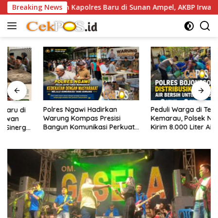
Langsung
ran Kapolres Baru di Sunan Ampel, AKBP Irwan Kurniawan Teguh
Breaking News
ke
konten
Polres Ngawi Hadirkan
Peduli Warga di Tengah
Warung Kompas Presisi
Kemarau, Polsek Ngambon
Bangun Komunikasi Perkuat
Kirim 8.000 Liter Air Bersih ke
Sinergi untuk Kamtibmas
Desa Bondol