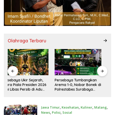
Olahraga Terbaru
Persebaya Tumbangkan
Tertib Berlatih, Aman di
Arema 1-0, Nobar Bonek di
Jalan”, Satlantas Polres
Polrestabes Surabaya
Sampang Ajak
Berlangsung Meriah dan
Masyarakat Hindari
Kondusif
Latihan di Jalan Raya
Jawa Timur
,
Kesehatan
,
Kuliner
,
Malang
,
News
,
Polisi
,
Sosial