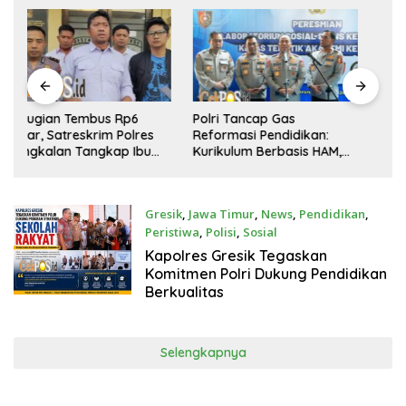
Polri Tancap Gas
Moh. Sofwan Resmi Pimpin
Reformasi Pendidikan:
DPC MADAS Sedarah
Kurikulum Berbasis HAM,
Kabupaten Malang, Kantor
AI, dan Big Data Siap
Hukum D. Firmansyah, S.H.
Berlaku 2027
& Partner Ucapkan
Selamat dan Sukses
Gresik
,
Jawa Timur
,
News
,
Pendidikan
,
Peristiwa
,
Polisi
,
Sosial
Agustus 8, 2026
Kapolres Gresik Tegaskan
Komitmen Polri Dukung Pendidikan
Berkualitas
Selengkapnya