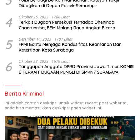
3
Polisi Berbagi Berkah Ramadhan, Ratusan Takjil
Dibagikan di Depan Polsek Semampir
4
Oktober 25, 2025
1766 Lihat
Terkait Dugaan Persekusi Terhadap Dheninda
Chaerunnisa, BEM Malang Raya Angkat Bicara
5
Desember 14, 2023
1707 Lihat
FPMI Bantu Menjaga Kondusifitas Keamanan Dan
Ketertiban Kota Surabaya
6
Oktober 23, 2023
1679 Lihat
Tanggapan Anggota DPRD Provinsi Jawa Timur KOMISI
E TERKAIT DUGAAN PUNGLI DI SMKN7 SURABAYA
Berita Kriminal
Ini adalah contoh deskripsi untuk widget recent post wpberita,
anda bisa memasukkan deskripsi pada widget ini.