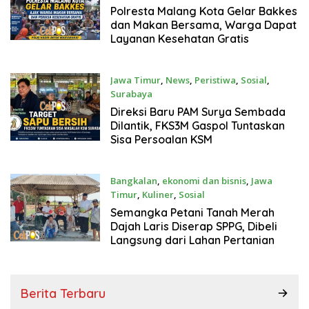
Agustus 8, 2026
Polresta Malang Kota Gelar Bakkes
dan Makan Bersama, Warga Dapat
Layanan Kesehatan Gratis
Jawa Timur
,
News
,
Peristiwa
,
Sosial
,
Surabaya
Agustus 8, 2026
Direksi Baru PAM Surya Sembada
Dilantik, FKS3M Gaspol Tuntaskan
Sisa Persoalan KSM
Bangkalan
,
ekonomi dan bisnis
,
Jawa
Timur
,
Kuliner
,
Sosial
Agustus 8, 2026
Semangka Petani Tanah Merah
Dajah Laris Diserap SPPG, Dibeli
Langsung dari Lahan Pertanian
Berita Terbaru