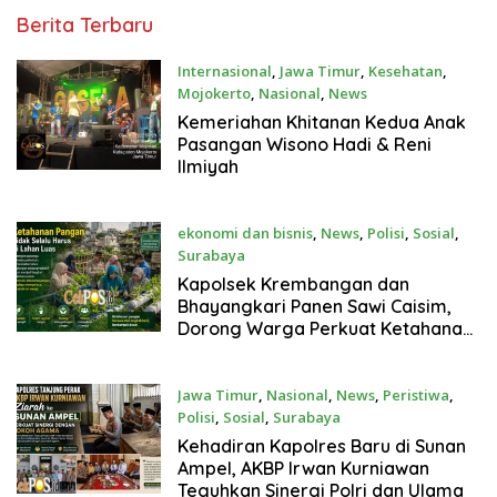
Media
Berita Terbaru
Online
Internasional
,
Jawa Timur
,
Kesehatan
,
Mojokerto
,
Nasional
,
News
Agustus 9, 2026
Kemeriahan Khitanan Kedua Anak
Pasangan Wisono Hadi & Reni
Ilmiyah
ekonomi dan bisnis
,
News
,
Polisi
,
Sosial
,
Surabaya
Agustus 8, 2026
Kapolsek Krembangan dan
Bhayangkari Panen Sawi Caisim,
Dorong Warga Perkuat Ketahanan
Pangan
Jawa Timur
,
Nasional
,
News
,
Peristiwa
,
Polisi
,
Sosial
,
Surabaya
Agustus 8, 2026
Kehadiran Kapolres Baru di Sunan
Ampel, AKBP Irwan Kurniawan
Teguhkan Sinergi Polri dan Ulama