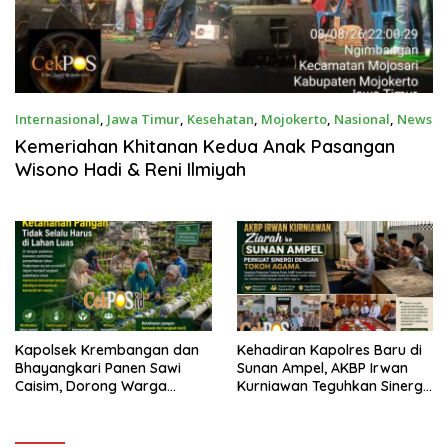
Internasional
,
Jawa Timur
,
Kesehatan
,
Mojokerto
,
Nasional
,
News
Agustus 9, 2026
Kemeriahan Khitanan Kedua Anak Pasangan
Wisono Hadi & Reni Ilmiyah
Kapolsek Krembangan dan
Kehadiran Kapolres Baru di
Bhayangkari Panen Sawi
Sunan Ampel, AKBP Irwan
Caisim, Dorong Warga
Kurniawan Teguhkan Sinergi
Perkuat Ketahanan Pangan
Polri dan Ulama