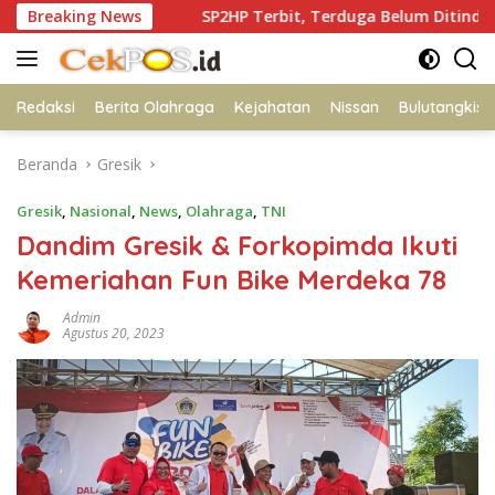
Langsung
alan
Breaking News
SP2HP Terbit, Terduga Belum Ditindak, Ibu Korban
ke
konten
Redaksi
Berita Olahraga
Kejahatan
Nissan
Bulutangkis
Beranda
Gresik
Gresik
,
Nasional
,
News
,
Olahraga
,
TNI
Dandim Gresik & Forkopimda Ikuti
Kemeriahan Fun Bike Merdeka 78
Admin
Agustus 20, 2023