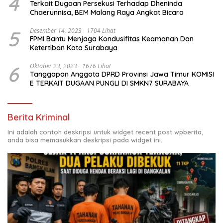
4
Terkait Dugaan Persekusi Terhadap Dheninda
Chaerunnisa, BEM Malang Raya Angkat Bicara
5
Desember 14, 2023
1704 Lihat
FPMI Bantu Menjaga Kondusifitas Keamanan Dan
Ketertiban Kota Surabaya
6
Oktober 23, 2023
1676 Lihat
Tanggapan Anggota DPRD Provinsi Jawa Timur KOMISI
E TERKAIT DUGAAN PUNGLI DI SMKN7 SURABAYA
Berita Kriminal
Ini adalah contoh deskripsi untuk widget recent post wpberita,
anda bisa memasukkan deskripsi pada widget ini.