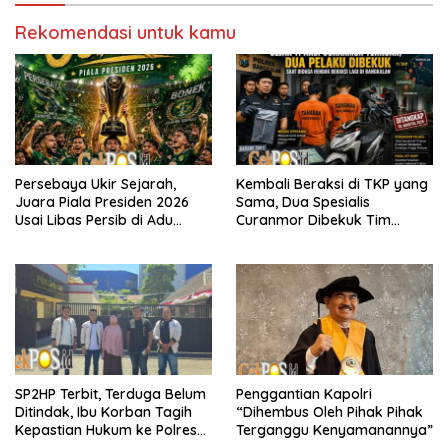
Rekomendasi untuk kamu
Persebaya Ukir Sejarah,
Kembali Beraksi di TKP yang
Juara Piala Presiden 2026
Sama, Dua Spesialis
Usai Libas Persib di Adu
Curanmor Dibekuk Tim
Penalti
Resmob Bangkalan
SP2HP Terbit, Terduga Belum
Penggantian Kapolri
Ditindak, Ibu Korban Tagih
“Dihembus Oleh Pihak Pihak
Kepastian Hukum ke Polres
Terganggu Kenyamanannya”
Tanjung Perak