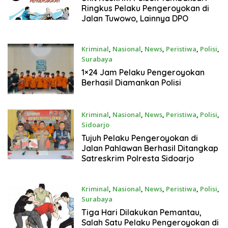
Ringkus Pelaku Pengeroyokan di
Jalan Tuwowo, Lainnya DPO
Kriminal
,
Nasional
,
News
,
Peristiwa
,
Polisi
,
Surabaya
April 30, 2024
1×24 Jam Pelaku Pengeroyokan
Berhasil Diamankan Polisi
Kriminal
,
Nasional
,
News
,
Peristiwa
,
Polisi
,
Sidoarjo
April 3, 2024
Tujuh Pelaku Pengeroyokan di
Jalan Pahlawan Berhasil Ditangkap
Satreskrim Polresta Sidoarjo
Kriminal
,
Nasional
,
News
,
Peristiwa
,
Polisi
,
Surabaya
Maret 23, 2024
Tiga Hari Dilakukan Pemantau,
Salah Satu Pelaku Pengeroyokan di