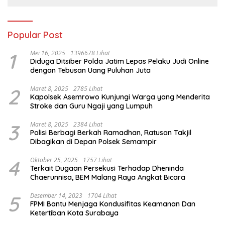
Popular Post
1
Mei 16, 2025
1396678 Lihat
Diduga Ditsiber Polda Jatim Lepas Pelaku Judi Online
dengan Tebusan Uang Puluhan Juta
2
Maret 8, 2025
2785 Lihat
Kapolsek Asemrowo Kunjungi Warga yang Menderita
Stroke dan Guru Ngaji yang Lumpuh
3
Maret 8, 2025
2384 Lihat
Polisi Berbagi Berkah Ramadhan, Ratusan Takjil
Dibagikan di Depan Polsek Semampir
4
Oktober 25, 2025
1757 Lihat
Terkait Dugaan Persekusi Terhadap Dheninda
Chaerunnisa, BEM Malang Raya Angkat Bicara
5
Desember 14, 2023
1704 Lihat
FPMI Bantu Menjaga Kondusifitas Keamanan Dan
Ketertiban Kota Surabaya