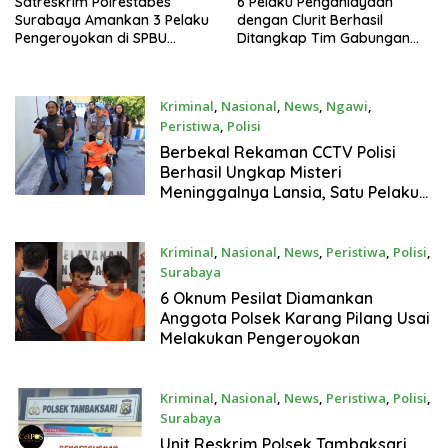
Satreskrim Polrestabes
6 Pelaku Penganiayaan
Surabaya Amankan 3 Pelaku
dengan Clurit Berhasil
Pengeroyokan di SPBU
Ditangkap Tim Gabungan
Banjar Sugihan
Satreskrim
Kriminal
,
Nasional
,
News
,
Ngawi
,
Peristiwa
,
Polisi
Oktober 28, 2024
Berbekal Rekaman CCTV Polisi
Berhasil Ungkap Misteri
Meninggalnya Lansia, Satu Pelaku
Dilumpuhkan
Kriminal
,
Nasional
,
News
,
Peristiwa
,
Polisi
,
Surabaya
Agustus 14, 2024
6 Oknum Pesilat Diamankan
Anggota Polsek Karang Pilang Usai
Melakukan Pengeroyokan
Kriminal
,
Nasional
,
News
,
Peristiwa
,
Polisi
,
Surabaya
Mei 4, 2024
Unit Reskrim Polsek Tambaksari