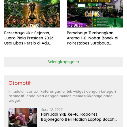
Persebaya Ukir Sejarah,
Persebaya Tumbangkan
Juara Piala Presiden 2026
Arema 1-0, Nobar Bonek di
Usai Libas Persib di Adu
Polrestabes Surabaya
Penalti
Berlangsung Meriah dan
Kondusif
Selengkapnya
Otomotif
Ini adalah contoh keterangan untuk widget dengan kategori
otomotif, anda bisa dengan mudah memasukkannya pada
widget.
April 12, 2026
Hari Jadi YKB ke-46, Kapolres
Bojonegoro Beri Hadiah Laptop Bocah
Jago Perbaiki Elektronik