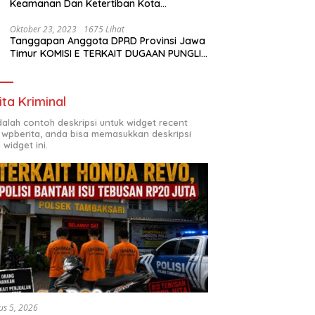
Keamanan Dan Ketertiban Kota
Surabaya
Oktober 23, 2023
1675 Lihat
Tanggapan Anggota DPRD Provinsi Jawa
Timur KOMISI E TERKAIT DUGAAN PUNGLI
DI SMKN7 SURABAYA
ita Kriminal
adalah contoh deskripsi untuk widget recent
 wpberita, anda bisa memasukkan deskripsi
 widget ini.
us 5, 2026