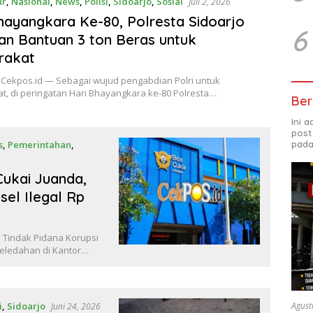
ur
,
Nasional
,
News
,
Polisi
,
Sidoarjo
,
Sosial
Juli 2, 2026
hayangkara Ke-80, Polresta Sidoarjo
6
an Bantuan 3 ton Beras untuk
rakat
 Cekpos.id — Sebagai wujud pengabdian Polri untuk
t, di peringatan Hari Bhayangkara ke-80 Polresta…
Ber
Ini 
post
s
,
Pemerintahan
,
pada
Cukai Juanda,
el Ilegal Rp
 Tindak Pidana Korupsi
geledahan di Kantor…
i
,
Sidoarjo
Agust
Juni 24, 2026