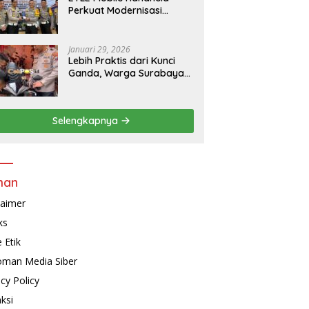
Perkuat Modernisasi
Penindakan Lalu Lintas di
Kaltim
Januari 29, 2026
Lebih Praktis dari Kunci
Ganda, Warga Surabaya
Kini Bisa Pasang Alarm
Motor Gratis di
Polrestabes Surabaya
Selengkapnya
man
laimer
ks
 Etik
man Media Siber
acy Policy
ksi