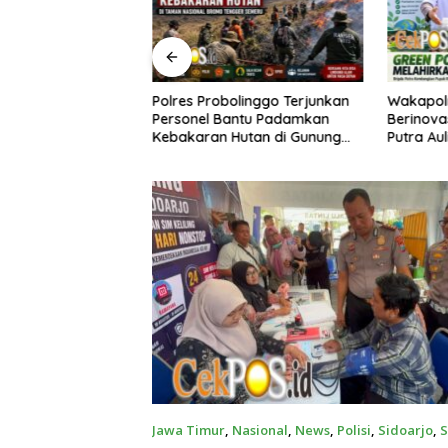
olinggo Terjunkan
Wakapolri Dorong Personel
Tiga Or
antu Padamkan
Berinovasi, Bripda Muhammad
Diamank
utan di Gunung
Putra Aulia Jadi Contoh Nyata
Revo Hila
Tebusan
Jawa Timur
,
Nasional
,
News
,
Polisi
,
Sidoarjo
,
S