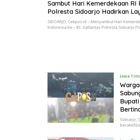
2026
Sambut Hari Kemerdekaan RI k
Polresta Sidoarjo Hadirkan La
Keliling 24 Jam Selama 17 Har
SIDOARJO, Cekpos.id – Menyambut Hari Kemerd
Indonesia ke – 81, Satlantas Polresta Sidoarjo 
Jawa Tim
Warga
Sabung
Bupati
Bertin
Sidoarjo,
beraktifit