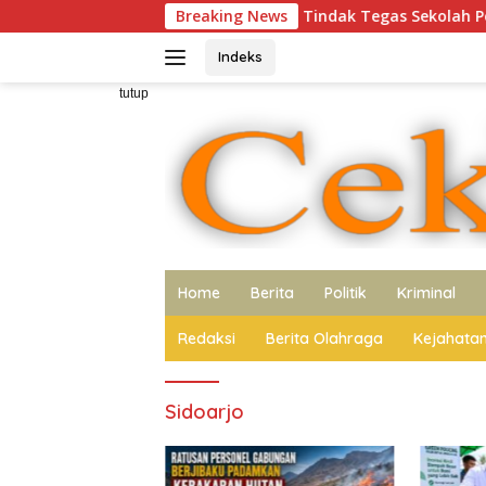
Langsung
iduga Tidak Berani Tindak Tegas Sekolah Penahan Ijazah Siswa
Breaking News
ke
konten
Indeks
tutup
Home
Berita
Politik
Kriminal
Redaksi
Berita Olahraga
Kejahata
Sidoarjo