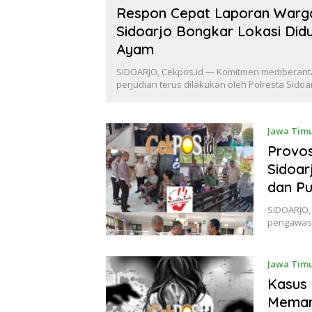
Respon Cepat Laporan Warga
Sidoarjo Bongkar Lokasi Did
Ayam
SIDOARJO, Cekpos.id — Komitmen memberant
perjudian terus dilakukan oleh Polresta Sido
Jawa Tim
Provos
Sidoar
dan Pu
SIDOARJO,
pengawasa
Jawa Tim
Kasus 
Meman