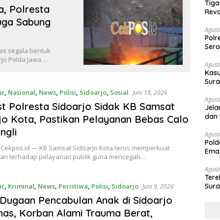
Tiga
, Polresta
Revo
uga Sabung
Agust
Polr
Sero
as segala bentuk
arjo Polda Jawa…
Agust
Kasu
Sura
Des
ur
,
Nasional
,
News
,
Polisi
,
Sidoarjo
,
Sosial
Juni 18, 2026
Agust
t Polresta Sidoarjo Sidak KB Samsat
Jela
dan 
jo Kota, Pastikan Pelayanan Bebas Calo
ngli
Agust
Pold
 Cekpos.id — KB Samsat Sidoarjo Kota terus memperkuat
Emas
n terhadap pelayanan publik guna mencegah…
War
Agust
Ter
Sura
ur
,
Kriminal
,
News
,
Peristiwa
,
Polisi
,
Sidoarjo
Juni 9, 2026
Peny
Dugaan Pencabulan Anak di Sidoarjo
as, Korban Alami Trauma Berat,