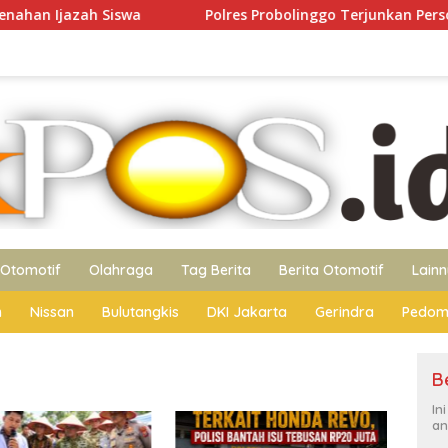
Polres Probolinggo Terjunkan Personel Bantu Padam
Otomotif
Olahraga
Tag Berita
Berita Otomotif
Lain
n
Nissan
Bulutangkis
DKI Jakarta
Gerindra
Pedom
B
In
an