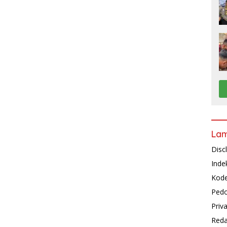
La
Disc
Inde
Kode
Pedo
Priv
Reda