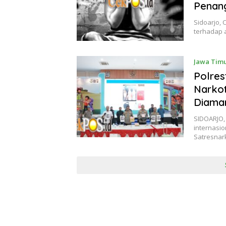
Penang
Sidoarjo,
terhadap 
Jawa Tim
Polres
Narkot
Diama
SIDOARJO,
internasio
Satresna