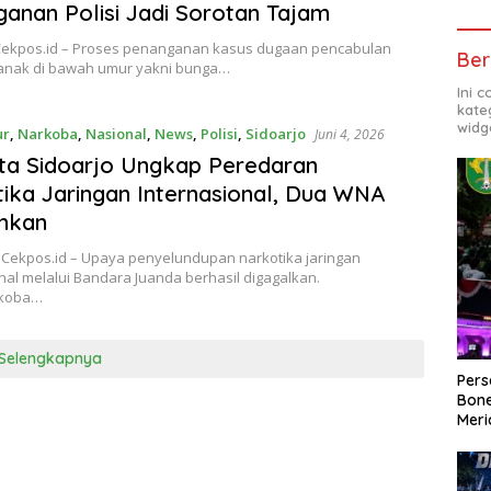
anan Polisi Jadi Sorotan Tajam
 Cekpos.id – Proses penanganan kasus dugaan pencabulan
Ber
anak di bawah umur yakni bunga…
Ini 
kate
widg
ur
,
Narkoba
,
Nasional
,
News
,
Polisi
,
Sidoarjo
Juni 4, 2026
ta Sidoarjo Ungkap Peredaran
ika Jaringan Internasional, Dua WNA
nkan
 Cekpos.id – Upaya penyelundupan narkotika jaringan
nal melalui Bandara Juanda berhasil digagalkan.
rkoba…
Selengkapnya
Per
Bone
Meri