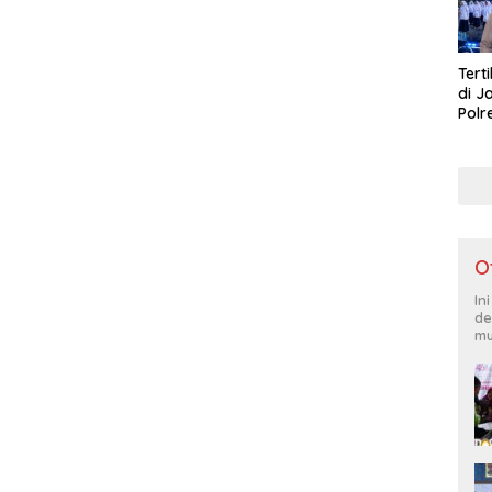
Tert
di J
Polr
Masy
Lati
O
In
de
mu