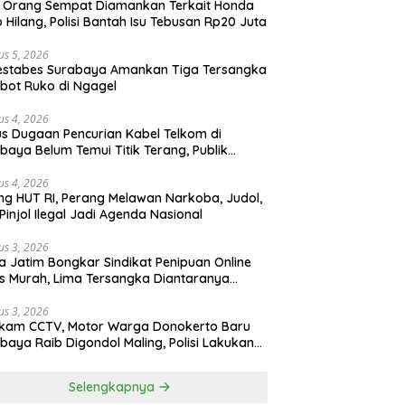
 Orang Sempat Diamankan Terkait Honda
 Hilang, Polisi Bantah Isu Tebusan Rp20 Juta
us 5, 2026
estabes Surabaya Amankan Tiga Tersangka
bot Ruko di Ngagel
us 4, 2026
s Dugaan Pencurian Kabel Telkom di
baya Belum Temui Titik Terang, Publik
ak Kepastian Hukum
us 4, 2026
ng HUT RI, Perang Melawan Narkoba, Judol,
Pinjol Ilegal Jadi Agenda Nasional
us 3, 2026
a Jatim Bongkar Sindikat Penipuan Online
 Murah, Lima Tersangka Diantaranya
ga Binaan Lapas Diamankan
us 3, 2026
ekam CCTV, Motor Warga Donokerto Baru
baya Raib Digondol Maling, Polisi Lakukan
elidikan
Selengkapnya