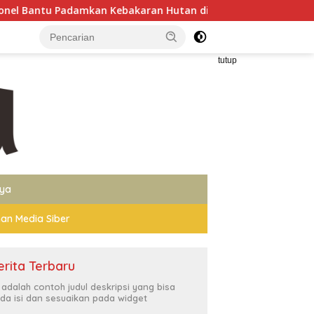
kan Kebakaran Hutan di Gunung Bromo
Wakapolri Doron
tutup
nya
an Media Siber
erita Terbaru
i adalah contoh judul deskripsi yang bisa
da isi dan sesuaikan pada widget