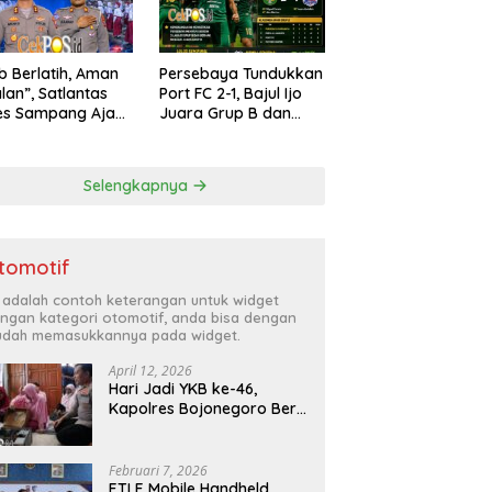
ib Berlatih, Aman
Persebaya Tundukkan
alan”, Satlantas
Port FC 2-1, Bajul Ijo
es Sampang Ajak
Juara Grup B dan
arakat Hindari
Melaju ke Semifinal
han di Jalan Raya
Selengkapnya
tomotif
i adalah contoh keterangan untuk widget
ngan kategori otomotif, anda bisa dengan
dah memasukkannya pada widget.
April 12, 2026
Hari Jadi YKB ke-46,
Kapolres Bojonegoro Beri
Hadiah Laptop Bocah
Jago Perbaiki Elektronik
Februari 7, 2026
ETLE Mobile Handheld