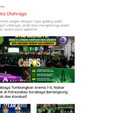
ita Olahraga
contoh widget dengan style gallery pada
gori olahraga, anda bisa mengaturnya pada
et recent post wpberita.
sebaya Tumbangkan Arema 1-0, Nobar
k di Polrestabes Surabaya Berlangsung
ah dan Kondusif