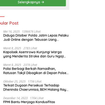
Selengkapnya
ular Post
Mei 16, 2025
1396676 Lihat
Diduga Ditsiber Polda Jatim Lepas Pelaku
Judi Online dengan Tebusan Uang
Puluhan Juta
Maret 8, 2025
2783 Lihat
Kapolsek Asemrowo Kunjungi Warga
yang Menderita Stroke dan Guru Ngaji
yang Lumpuh
Maret 8, 2025
2378 Lihat
Polisi Berbagi Berkah Ramadhan,
Ratusan Takjil Dibagikan di Depan Polsek
Semampir
Oktober 25, 2025
1756 Lihat
Terkait Dugaan Persekusi Terhadap
Dheninda Chaerunnisa, BEM Malang Raya
Angkat Bicara
Desember 14, 2023
1704 Lihat
FPMI Bantu Menjaga Kondusifitas