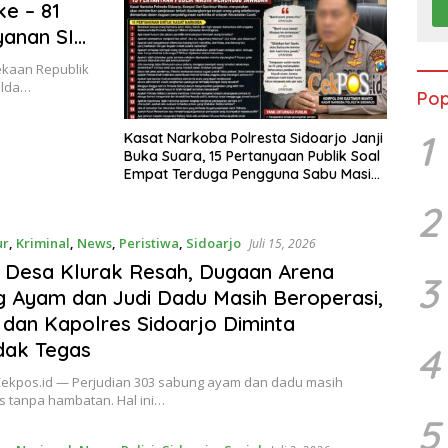
e – 81
yanan SIM
i Non Stop
ekaan Republik
Polda…
Pop
1
Kasat Narkoba Polresta Sidoarjo Janji
Buka Suara, 15 Pertanyaan Publik Soal
Empat Terduga Pengguna Sabu Masih
Menunggu Jawaban
2
ur
,
Kriminal
,
News
,
Peristiwa
,
Sidoarjo
Juli 15, 2026
 Desa Klurak Resah, Dugaan Arena
3
 Ayam dan Judi Dadu Masih Beroperasi,
 dan Kapolres Sidoarjo Diminta
dak Tegas
4
 Cekpos.id — Perjudian 303 sabung ayam dan dadu masih
as tanpa hambatan. Hal ini…
5