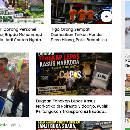
Korupsi Dana PKBM Pasuruan
Tim D
ang Sempat
Rugikan Negara Rp4,95 Miliar,
Sera
an Terkait Honda
Baru Rp2,25 Miliar yang
Mutia
ng, Polisi Bantah Isu
Kembali ke Kas Negara
Suma
 Rp20 Juta
kepa
Ag
Po
R
Ke
Dugaan Tangkap Lepas Kasus
Narkotika di Polresta Sidoarjo, Publik
Pertanyakan Transparansi kepada
Kompol Dwi Gatstimur
osial
Juli 31,