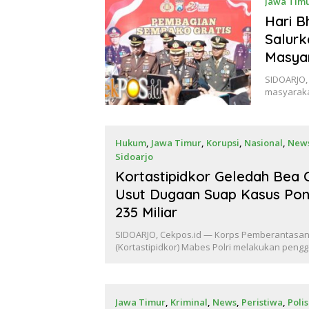
Jawa Tim
Hari B
Salurk
Masya
SIDOARJO,
masyaraka
Hukum
,
Jawa Timur
,
Korupsi
,
Nasional
,
New
Sidoarjo
Juni 24, 2026
Kortastipidkor Geledah Bea 
Usut Dugaan Suap Kasus Pons
235 Miliar
SIDOARJO, Cekpos.id — Korps Pemberantasan
(Kortastipidkor) Mabes Polri melakukan peng
Jawa Timur
,
Kriminal
,
News
,
Peristiwa
,
Polis