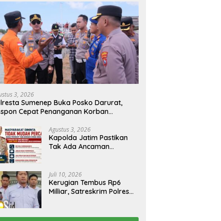
VI Polda Jatim Kembali
Polrestabes Surabaya
K
hkan Jenazah Korban KM
Amankan Tiga Tersangka
A
ra Sentosa II Asal
Serobot Ruko di Ngagel
J
tera dan Sulawesi
da Keluarga
ustus 3, 2026
lresta Sumenep Buka Posko Darurat,
espon Cepat Penanganan Korban
bakaran KM Mutiara Sentosa 2
Agustus 3, 2026
Kapolda Jatim Pastikan
Tak Ada Ancaman
Kerusuhan di Jatim,
Warga Diminta Tak
Percaya Hoaks
Juli 10, 2026
Kerugian Tembus Rp6
Milliar, Satreskrim Polres
Bangkalan Tangkap Ibu
Rumah Tangga Pelaku
Arisan Bodong