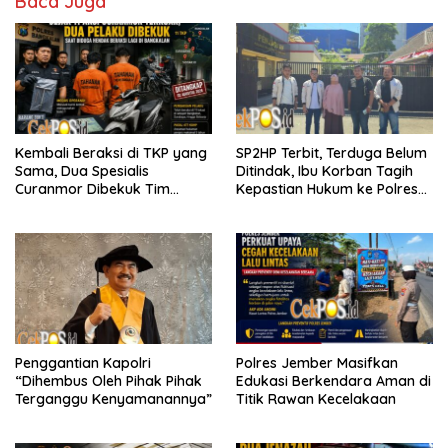
Baca Juga
Kembali Beraksi di TKP yang
SP2HP Terbit, Terduga Belum
Sama, Dua Spesialis
Ditindak, Ibu Korban Tagih
Curanmor Dibekuk Tim
Kepastian Hukum ke Polres
Resmob Bangkalan
Tanjung Perak
Penggantian Kapolri
Polres Jember Masifkan
“Dihembus Oleh Pihak Pihak
Edukasi Berkendara Aman di
Terganggu Kenyamanannya”
Titik Rawan Kecelakaan