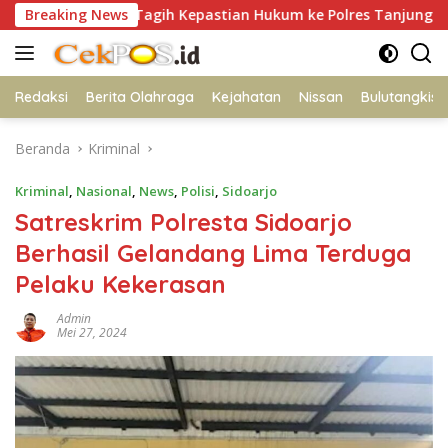
Langsung
Korban Tagih Kepastian Hukum ke Polres Tanjung Perak
Breaking News
ke
konten
Redaksi
Berita Olahraga
Kejahatan
Nissan
Bulutangkis
Beranda
Kriminal
Kriminal
,
Nasional
,
News
,
Polisi
,
Sidoarjo
Satreskrim Polresta Sidoarjo
Berhasil Gelandang Lima Terduga
Pelaku Kekerasan
Admin
Mei 27, 2024