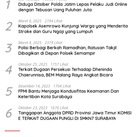
1
Diduga Ditsiber Polda Jatim Lepas Pelaku Judi Online
dengan Tebusan Uang Puluhan Juta
2
Maret 8, 2025
2784 Lihat
Kapolsek Asemrowo Kunjungi Warga yang Menderita
Stroke dan Guru Ngaji yang Lumpuh
3
Maret 8, 2025
2379 Lihat
Polisi Berbagi Berkah Ramadhan, Ratusan Takjil
Dibagikan di Depan Polsek Semampir
4
Oktober 25, 2025
1757 Lihat
Terkait Dugaan Persekusi Terhadap Dheninda
Chaerunnisa, BEM Malang Raya Angkat Bicara
5
Desember 14, 2023
1704 Lihat
FPMI Bantu Menjaga Kondusifitas Keamanan Dan
Ketertiban Kota Surabaya
6
Oktober 23, 2023
1676 Lihat
Tanggapan Anggota DPRD Provinsi Jawa Timur KOMISI
E TERKAIT DUGAAN PUNGLI DI SMKN7 SURABAYA