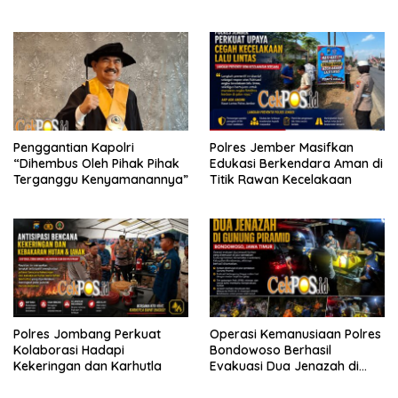
Resmob Bangkalan
Tanjung Perak
Penggantian Kapolri
Polres Jember Masifkan
“Dihembus Oleh Pihak Pihak
Edukasi Berkendara Aman di
Terganggu Kenyamanannya”
Titik Rawan Kecelakaan
Polres Jombang Perkuat
Operasi Kemanusiaan Polres
Kolaborasi Hadapi
Bondowoso Berhasil
Kekeringan dan Karhutla
Evakuasi Dua Jenazah di
Gunung Piramid