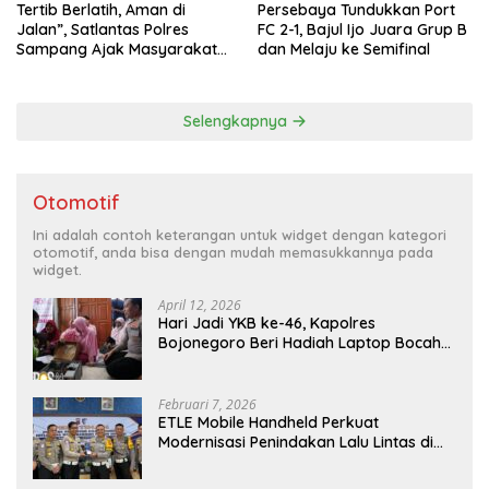
Tertib Berlatih, Aman di
Persebaya Tundukkan Port
Jalan”, Satlantas Polres
FC 2-1, Bajul Ijo Juara Grup B
Sampang Ajak Masyarakat
dan Melaju ke Semifinal
Hindari Latihan di Jalan Raya
Selengkapnya
Otomotif
Ini adalah contoh keterangan untuk widget dengan kategori
otomotif, anda bisa dengan mudah memasukkannya pada
widget.
April 12, 2026
Hari Jadi YKB ke-46, Kapolres
Bojonegoro Beri Hadiah Laptop Bocah
Jago Perbaiki Elektronik
Februari 7, 2026
ETLE Mobile Handheld Perkuat
Modernisasi Penindakan Lalu Lintas di
Kaltim