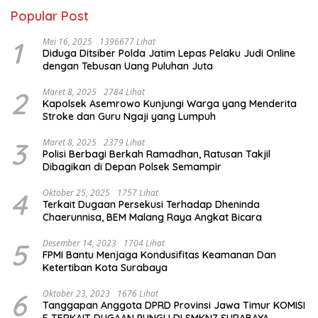
Popular Post
1
Mei 16, 2025
1396677 Lihat
Diduga Ditsiber Polda Jatim Lepas Pelaku Judi Online
dengan Tebusan Uang Puluhan Juta
2
Maret 8, 2025
2784 Lihat
Kapolsek Asemrowo Kunjungi Warga yang Menderita
Stroke dan Guru Ngaji yang Lumpuh
3
Maret 8, 2025
2379 Lihat
Polisi Berbagi Berkah Ramadhan, Ratusan Takjil
Dibagikan di Depan Polsek Semampir
4
Oktober 25, 2025
1757 Lihat
Terkait Dugaan Persekusi Terhadap Dheninda
Chaerunnisa, BEM Malang Raya Angkat Bicara
5
Desember 14, 2023
1704 Lihat
FPMI Bantu Menjaga Kondusifitas Keamanan Dan
Ketertiban Kota Surabaya
6
Oktober 23, 2023
1676 Lihat
Tanggapan Anggota DPRD Provinsi Jawa Timur KOMISI
E TERKAIT DUGAAN PUNGLI DI SMKN7 SURABAYA