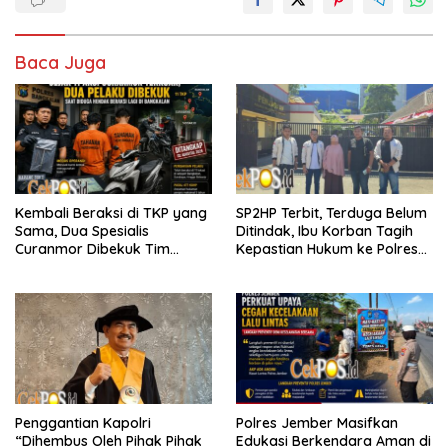
Baca Juga
Kembali Beraksi di TKP yang
SP2HP Terbit, Terduga Belum
Sama, Dua Spesialis
Ditindak, Ibu Korban Tagih
Curanmor Dibekuk Tim
Kepastian Hukum ke Polres
Resmob Bangkalan
Tanjung Perak
Penggantian Kapolri
Polres Jember Masifkan
“Dihembus Oleh Pihak Pihak
Edukasi Berkendara Aman di