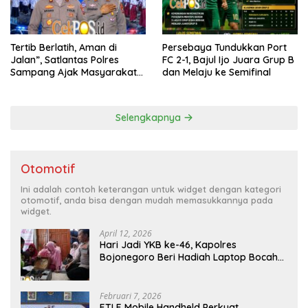
Tertib Berlatih, Aman di
Persebaya Tundukkan Port
Jalan”, Satlantas Polres
FC 2-1, Bajul Ijo Juara Grup B
Sampang Ajak Masyarakat
dan Melaju ke Semifinal
Hindari Latihan di Jalan Raya
Selengkapnya
Otomotif
Ini adalah contoh keterangan untuk widget dengan kategori
otomotif, anda bisa dengan mudah memasukkannya pada
widget.
April 12, 2026
Hari Jadi YKB ke-46, Kapolres
Bojonegoro Beri Hadiah Laptop Bocah
Jago Perbaiki Elektronik
Februari 7, 2026
ETLE Mobile Handheld Perkuat