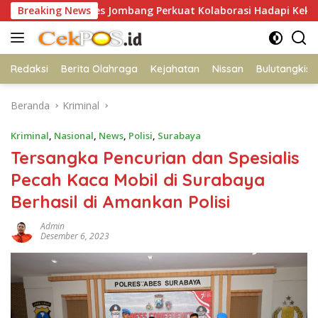
Langsung
Polres Jombang Perkuat Kolaborasi Hadapi Kekeringan dan K
Breaking News
ke
konten
Redaksi
Berita Olahraga
Kejahatan
Nissan
Bulutangkis
Beranda
Kriminal
Kriminal
,
Nasional
,
News
,
Polisi
,
Surabaya
Tersangka Pencurian dan Spesialis
Pecah Kaca Mobil di Surabaya
Berhasil di Amankan Polisi
Admin
Desember 6, 2023