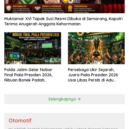
Muktamar XVI Tapak Suci Resmi Dibuka di Semarang, Kapolri
Terima Anugerah Anggota Kehormatan
Polda Jatim Gelar Nobar
Persebaya Ukir Sejarah,
Final Piala Presiden 2026,
Juara Piala Presiden 2026
Ribuan Bonek Padati
Usai Libas Persib di Adu
Lapangan Mapolda Dukung
Penalti
Persebaya
Selengkapnya
Otomotif
Ini adalah contoh keterangan untuk widget dengan kategori