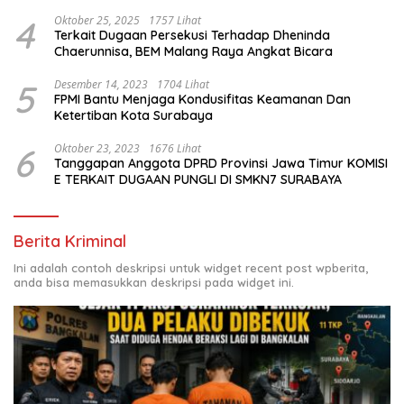
4
Oktober 25, 2025
1757 Lihat
Terkait Dugaan Persekusi Terhadap Dheninda
Chaerunnisa, BEM Malang Raya Angkat Bicara
5
Desember 14, 2023
1704 Lihat
FPMI Bantu Menjaga Kondusifitas Keamanan Dan
Ketertiban Kota Surabaya
6
Oktober 23, 2023
1676 Lihat
Tanggapan Anggota DPRD Provinsi Jawa Timur KOMISI
E TERKAIT DUGAAN PUNGLI DI SMKN7 SURABAYA
Berita Kriminal
Ini adalah contoh deskripsi untuk widget recent post wpberita,
anda bisa memasukkan deskripsi pada widget ini.