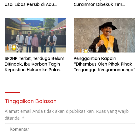
Usai Libas Persib di Adu
Curanmor Dibekuk Tim
Penalti
Resmob Bangkalan
SP2HP Terbit, Terduga Belum
Penggantian Kapolri
Ditindak, Ibu Korban Tagih
“Dihembus Oleh Pihak Pihak
Kepastian Hukum ke Polres
Terganggu Kenyamanannya”
Tanjung Perak
Tinggalkan Balasan
Alamat email Anda tidak akan dipublikasikan.
Ruas yang wajib
ditandai
*