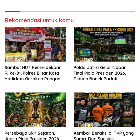
Rekomendasi untuk kamu
Sambut HUT Kemerdekaan
Polda Jatim Gelar Nobar
RI ke-81, Polres Blitar Kota
Final Piala Presiden 2026,
Hadirkan Gerakan Pangan
Ribuan Bonek Padati
Murah untuk Masyarakat
Lapangan Mapolda Dukung
Persebaya
Persebaya Ukir Sejarah,
Kembali Beraksi di TKP yang
Juara Piala Presiden 2026
Sama, Dua Spesialis