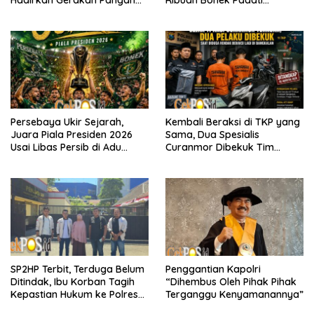
Hadirkan Gerakan Pangan
Ribuan Bonek Padati
Murah untuk Masyarakat
Lapangan Mapolda Dukung
Persebaya
Persebaya Ukir Sejarah,
Kembali Beraksi di TKP yang
Juara Piala Presiden 2026
Sama, Dua Spesialis
Usai Libas Persib di Adu
Curanmor Dibekuk Tim
Penalti
Resmob Bangkalan
SP2HP Terbit, Terduga Belum
Penggantian Kapolri
Ditindak, Ibu Korban Tagih
“Dihembus Oleh Pihak Pihak
Kepastian Hukum ke Polres
Terganggu Kenyamanannya”
Tanjung Perak