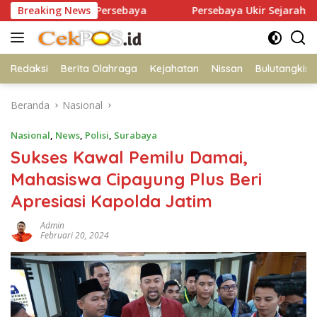
Langsung
 Dukung Persebaya
Breaking News
Persebaya Ukir Sejarah, Juara Piala Pr
ke
konten
Redaksi
Berita Olahraga
Kejahatan
Nissan
Bulutangkis
Beranda
Nasional
Nasional
,
News
,
Polisi
,
Surabaya
Sukses Kawal Pemilu Damai,
Mahasiswa Cipayung Plus Beri
Apresiasi Kapolda Jatim
Admin
Februari 20, 2024