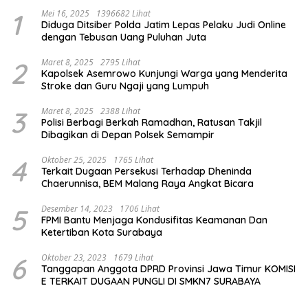
1
Mei 16, 2025
1396682 Lihat
Diduga Ditsiber Polda Jatim Lepas Pelaku Judi Online
dengan Tebusan Uang Puluhan Juta
2
Maret 8, 2025
2795 Lihat
Kapolsek Asemrowo Kunjungi Warga yang Menderita
Stroke dan Guru Ngaji yang Lumpuh
3
Maret 8, 2025
2388 Lihat
Polisi Berbagi Berkah Ramadhan, Ratusan Takjil
Dibagikan di Depan Polsek Semampir
4
Oktober 25, 2025
1765 Lihat
Terkait Dugaan Persekusi Terhadap Dheninda
Chaerunnisa, BEM Malang Raya Angkat Bicara
5
Desember 14, 2023
1706 Lihat
FPMI Bantu Menjaga Kondusifitas Keamanan Dan
Ketertiban Kota Surabaya
6
Oktober 23, 2023
1679 Lihat
Tanggapan Anggota DPRD Provinsi Jawa Timur KOMISI
E TERKAIT DUGAAN PUNGLI DI SMKN7 SURABAYA