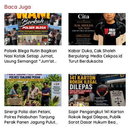
Baca Juga
Polsek Blega Rutin Bagikan
Kabar Duka, Cak Sholeh
Nasi Kotak Setiap Jumat,
Berpulang: Media Cekpos.id
Usung Semangat “Jum’at
Turut Berdukacita
WANI Berkah”
Sinergi Polisi dan Petani,
Sopir Pengangkut 141 Karton
Polres Pelabuhan Tanjung
Rokok Ilegal Dilepas, Publik
Perak Panen Jagung Pulut
Sorot Dasar Hukum Bea
Ketan Ungu
Cukai Juanda