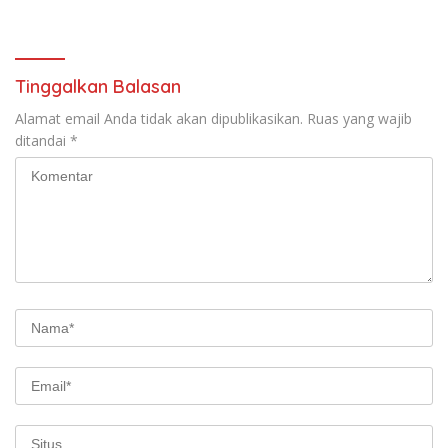
Murah untuk Masyarakat
Lapangan Mapolda Dukung
Persebaya
Tinggalkan Balasan
Alamat email Anda tidak akan dipublikasikan.
Ruas yang wajib
ditandai
*