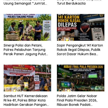
Usung Semangat “Jum’at
Turut Berdukacita
WANI Berkah”
Sinergi Polisi dan Petani,
Sopir Pengangkut 141 Karton
Polres Pelabuhan Tanjung
Rokok Ilegal Dilepas, Publik
Perak Panen Jagung Pulut
Sorot Dasar Hukum Bea
Ketan Ungu
Cukai Juanda
Sambut HUT Kemerdekaan
Polda Jatim Gelar Nobar
RI ke-81, Polres Blitar Kota
Final Piala Presiden 2026,
Hadirkan Gerakan Pangan
Ribuan Bonek Padati