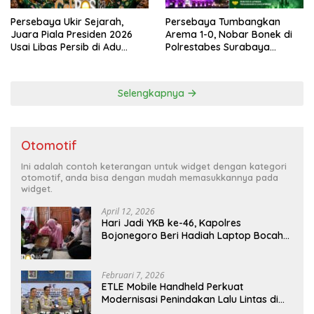
Persebaya Ukir Sejarah,
Persebaya Tumbangkan
Juara Piala Presiden 2026
Arema 1-0, Nobar Bonek di
Usai Libas Persib di Adu
Polrestabes Surabaya
Penalti
Berlangsung Meriah dan
Kondusif
Selengkapnya
Otomotif
Ini adalah contoh keterangan untuk widget dengan kategori
otomotif, anda bisa dengan mudah memasukkannya pada
widget.
April 12, 2026
Hari Jadi YKB ke-46, Kapolres
Bojonegoro Beri Hadiah Laptop Bocah
Jago Perbaiki Elektronik
Februari 7, 2026
ETLE Mobile Handheld Perkuat
Modernisasi Penindakan Lalu Lintas di
Kaltim