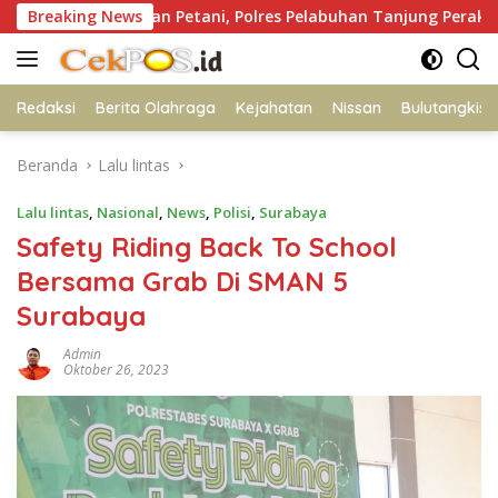
Langsung
Polisi dan Petani, Polres Pelabuhan Tanjung Perak Panen Jagung
Breaking News
ke
konten
Redaksi
Berita Olahraga
Kejahatan
Nissan
Bulutangkis
Beranda
Lalu lintas
Lalu lintas
,
Nasional
,
News
,
Polisi
,
Surabaya
Safety Riding Back To School
Bersama Grab Di SMAN 5
Surabaya
Admin
Oktober 26, 2023