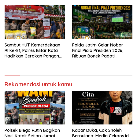
Sambut HUT Kemerdekaan
Polda Jatim Gelar Nobar
RI ke-81, Polres Blitar Kota
Final Piala Presiden 2026,
Hadirkan Gerakan Pangan
Ribuan Bonek Padati
Murah untuk Masyarakat
Lapangan Mapolda Dukung
Persebaya
Rekomendasi untuk kamu
Polsek Blega Rutin Bagikan
Kabar Duka, Cak Sholeh
Nasi Kotak Setiap Jumat,
Berpulang: Media Cekpos.id