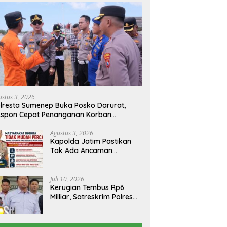
ustus 3, 2026
lresta Sumenep Buka Posko Darurat,
espon Cepat Penanganan Korban
bakaran KM Mutiara Sentosa 2
Agustus 3, 2026
Kapolda Jatim Pastikan
Tak Ada Ancaman
Kerusuhan di Jatim,
Warga Diminta Tak
Percaya Hoaks
Juli 10, 2026
Kerugian Tembus Rp6
Milliar, Satreskrim Polres
Bangkalan Tangkap Ibu
Rumah Tangga Pelaku
Arisan Bodong