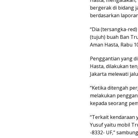
bergerak di bidang j
berdasarkan laporan
“Dia (tersangka-red
(tujuh) buah Ban Tr
Aman Hasta, Rabu 10
Penggantian yang di
Hasta, dilakukan te
Jakarta melewati jal
“Ketika ditengah pe
melakukan penggant
kepada seorang pembe
“Terkait kendaraan 
Yusuf yaitu mobil T
-8332- UF,” sambung