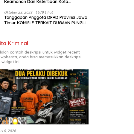
Keamanan Dan Ketertiban Kota
Surabaya
Oktober 23, 2023
1679 Lihat
Tanggapan Anggota DPRD Provinsi Jawa
Timur KOMISI E TERKAIT DUGAAN PUNGLI
DI SMKN7 SURABAYA
ita Kriminal
adalah contoh deskripsi untuk widget recent
 wpberita, anda bisa memasukkan deskripsi
 widget ini.
us 6, 2026