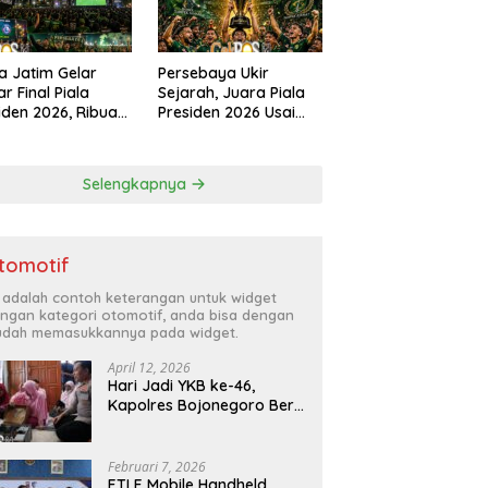
a Jatim Gelar
Persebaya Ukir
r Final Piala
Sejarah, Juara Piala
iden 2026, Ribuan
Presiden 2026 Usai
k Padati
Libas Persib di Adu
angan Mapolda
Penalti
ung Persebaya
Selengkapnya
tomotif
i adalah contoh keterangan untuk widget
ngan kategori otomotif, anda bisa dengan
dah memasukkannya pada widget.
April 12, 2026
Hari Jadi YKB ke-46,
Kapolres Bojonegoro Beri
Hadiah Laptop Bocah
Jago Perbaiki Elektronik
Februari 7, 2026
ETLE Mobile Handheld