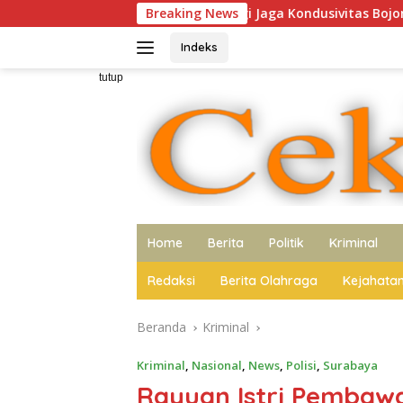
Langsung
jak Media Sinergi Jaga Kondusivitas Bojonegoro
Breaking News
Polres
ke
konten
Indeks
tutup
Home
Berita
Politik
Kriminal
Redaksi
Berita Olahraga
Kejahata
Beranda
Kriminal
Kriminal
,
Nasional
,
News
,
Polisi
,
Surabaya
Rayuan Istri Pembawa