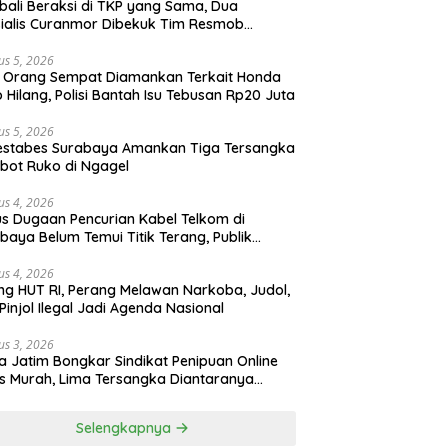
ali Beraksi di TKP yang Sama, Dua
ialis Curanmor Dibekuk Tim Resmob
gkalan
us 5, 2026
 Orang Sempat Diamankan Terkait Honda
 Hilang, Polisi Bantah Isu Tebusan Rp20 Juta
us 5, 2026
estabes Surabaya Amankan Tiga Tersangka
bot Ruko di Ngagel
us 4, 2026
s Dugaan Pencurian Kabel Telkom di
baya Belum Temui Titik Terang, Publik
ak Kepastian Hukum
us 4, 2026
ng HUT RI, Perang Melawan Narkoba, Judol,
Pinjol Ilegal Jadi Agenda Nasional
us 3, 2026
a Jatim Bongkar Sindikat Penipuan Online
 Murah, Lima Tersangka Diantaranya
ga Binaan Lapas Diamankan
Selengkapnya