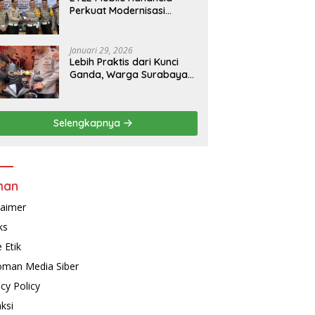
Perkuat Modernisasi
Penindakan Lalu Lintas di
Kaltim
Januari 29, 2026
Lebih Praktis dari Kunci
Ganda, Warga Surabaya
Kini Bisa Pasang Alarm
Motor Gratis di
Polrestabes Surabaya
Selengkapnya
man
laimer
ks
 Etik
man Media Siber
acy Policy
ksi