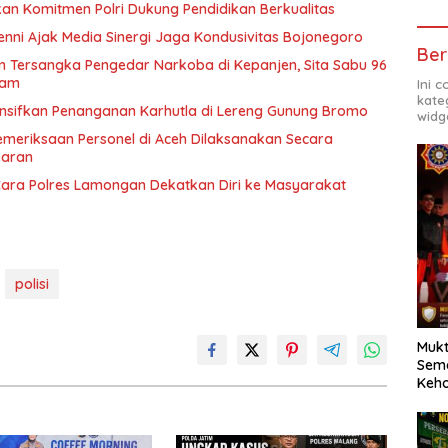
kan Komitmen Polri Dukung Pendidikan Berkualitas
enni Ajak Media Sinergi Jaga Kondusivitas Bojonegoro
Ber
 Tersangka Pengedar Narkoba di Kepanjen, Sita Sabu 96
ram
Ini 
kate
tensifkan Penanganan Karhutla di Lereng Gunung Bromo
widg
Pemeriksaan Personel di Aceh Dilaksanakan Secara
paran
 Cara Polres Lamongan Dekatkan Diri ke Masyarakat
polisi
Mukt
Sema
Keh