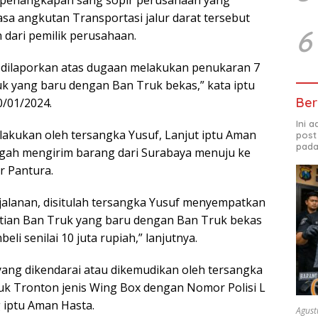
asa angkutan Transportasi jalur darat tersebut
6
 dari pemilik perusahaan.
) dilaporkan atas dugaan melakukan penukaran 7
uk yang baru dengan Ban Truk bekas,” kata iptu
Ber
/01/2024.
Ini 
lakukan oleh tersangka Yusuf, Lanjut iptu Aman
post
pada
ngah mengirim barang dari Surabaya menuju ke
ur Pantura.
rjalanan, disitulah tersangka Yusuf menyempatkan
ian Ban Truk yang baru dengan Ban Truk bekas
li senilai 10 juta rupiah,” lanjutnya.
yang dikendarai atau dikemudikan oleh tersangka
ruk Tronton jenis Wing Box dengan Nomor Polisi L
 iptu Aman Hasta.
Agust