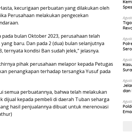
Kemb
Spes
asta, kecurigaan perbuatan yang dilakukan oleh
Ban
etika Perusahaan melakukan pengecekan
Agust
ndaraan.
Tiga
Revo
 pada bulan Oktober 2023, perusahaan telah
Agust
yang baru. Dan pada 2 (dua) bulan selanjutnya
Polr
Sero
 ternyata kondisi Ban sudah jelek,” jelasnya.
Agust
khirnya pihak perusahaan melapor kepada Petugas
Kasu
Sura
ukan penangkapan terhadap tersangka Yusuf pada
Des
Agust
Jela
dan 
i semua perbuatannya, bahwa telah melakukan
 dijual kepada pembeli di daerah Tuban seharga
Agust
 uang hasil penjualannya dibuat untuk merenovasi
Pold
Emas
athur)
War