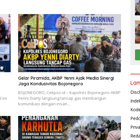
Gelar Piramida, AKBP Yenni Ajak Media Sinergi
La
Jaga Kondusivitas Bojonegoro
Disc
BOJONEGORO, Cekpos.id – Kapolres Bojonegoro AKBP
 ini
Yenni Diarty langsung tancap gas membangun
Inde
komunikasi dengan insan…
Kode
Pedo
Priv
Reda