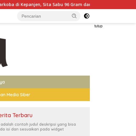
ta Sabu 96 Gram dan Ganja 131 Gram
Polres Proboling
tutup
nya
an Media Siber
erita Terbaru
i adalah contoh judul deskripsi yang bisa
da isi dan sesuaikan pada widget