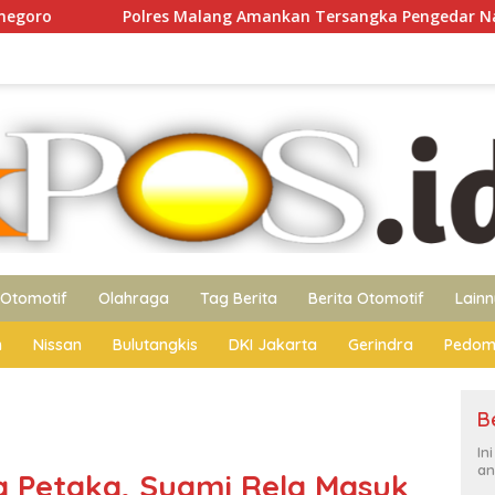
 Malang Amankan Tersangka Pengedar Narkoba di Kepanjen, Si
Otomotif
Olahraga
Tag Berita
Berita Otomotif
Lain
n
Nissan
Bulutangkis
DKI Jakarta
Gerindra
Pedom
B
In
an
 Petaka, Suami Rela Masuk