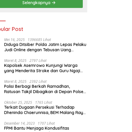
Selengkapnya
ular Post
Mei 16, 2025
1396685 Lihat
Diduga Ditsiber Polda Jatim Lepas Pelaku
Judi Online dengan Tebusan Uang
Puluhan Juta
Maret 8, 2025
2797 Lihat
Kapolsek Asemrowo Kunjungi Warga
yang Menderita Stroke dan Guru Ngaji
yang Lumpuh
Maret 8, 2025
2392 Lihat
Polisi Berbagi Berkah Ramadhan,
Ratusan Takjil Dibagikan di Depan Polsek
Semampir
Oktober 25, 2025
1765 Lihat
Terkait Dugaan Persekusi Terhadap
Dheninda Chaerunnisa, BEM Malang Raya
Angkat Bicara
Desember 14, 2023
1707 Lihat
FPMI Bantu Menjaga Kondusifitas