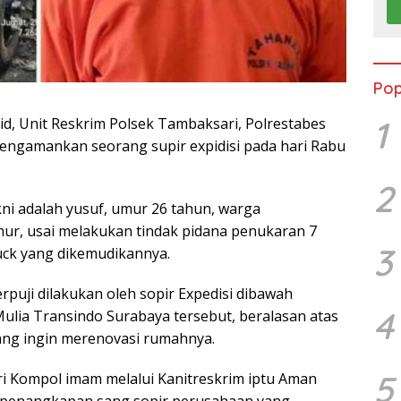
Pop
1
id, Unit Reskrim Polsek Tambaksari, Polrestabes
engamankan seorang supir expidisi pada hari Rabu
2
kni adalah yusuf, umur 26 tahun, warga
mur, usai melakukan tindak pidana penukaran 7
3
uck yang dikemudikannya.
rpuji dilakukan oleh sopir Expedisi dibawah
4
ulia Transindo Surabaya tersebut, beralasan atas
yang ingin merenovasi rumahnya.
5
i Kompol imam melalui Kanitreskrim iptu Aman
 penangkapan sang sopir perusahaan yang