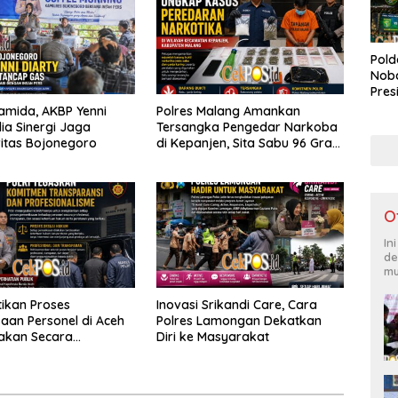
Pold
Noba
Pres
Bone
ramida, AKBP Yenni
Polres Malang Amankan
Lap
ia Sinergi Jaga
Tersangka Pengedar Narkoba
Duk
itas Bojonegoro
di Kepanjen, Sita Sabu 96 Gram
dan Ganja 131 Gram
O
In
de
mu
tikan Proses
Inovasi Srikandi Care, Cara
aan Personel di Aceh
Polres Lamongan Dekatkan
akan Secara
Diri ke Masyarakat
nal dan Transparan