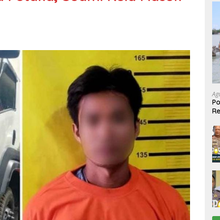
Ag
Po
R
Ke