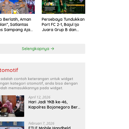
ib Berlatih, Aman
Persebaya Tundukkan
alan”, Satlantas
Port FC 2-1, Bajul Ijo
es Sampang Ajak
Juara Grup B dan
arakat Hindari
Melaju ke Semifinal
han di Jalan Raya
Selengkapnya
tomotif
i adalah contoh keterangan untuk widget
ngan kategori otomotif, anda bisa dengan
dah memasukkannya pada widget.
April 12, 2026
Hari Jadi YKB ke-46,
Kapolres Bojonegoro Beri
Hadiah Laptop Bocah
Jago Perbaiki Elektronik
Februari 7, 2026
ETLE Mobile Handheld