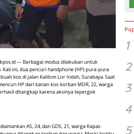
Pop
1
pos.id — Berbagai modus dilakukan untuk
2
 Kali ini, dua pencuri handphone (HP) pura-pura
buah kos di Jalan Kalilom Lor Indah, Surabaya. Saat
3
mencuri HP dari kanan kos korban MDR, 22, warga
rhasil ditangkap karena aksinya tepergok
4
5
diamankan AS, 24, dan GDS, 21, warga Kapas
duanya ditangkap korban dan warga. Meski begitu,