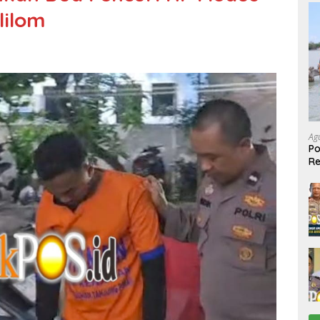
lilom
Ag
Po
R
Ke