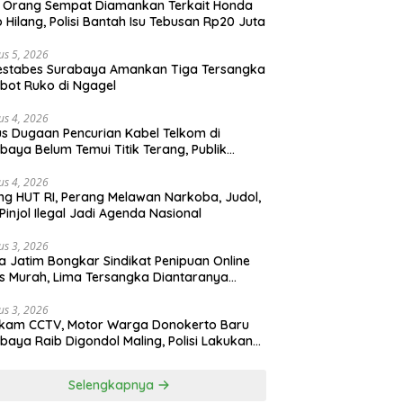
 Orang Sempat Diamankan Terkait Honda
 Hilang, Polisi Bantah Isu Tebusan Rp20 Juta
us 5, 2026
estabes Surabaya Amankan Tiga Tersangka
bot Ruko di Ngagel
us 4, 2026
s Dugaan Pencurian Kabel Telkom di
baya Belum Temui Titik Terang, Publik
ak Kepastian Hukum
us 4, 2026
ng HUT RI, Perang Melawan Narkoba, Judol,
Pinjol Ilegal Jadi Agenda Nasional
us 3, 2026
a Jatim Bongkar Sindikat Penipuan Online
 Murah, Lima Tersangka Diantaranya
ga Binaan Lapas Diamankan
us 3, 2026
ekam CCTV, Motor Warga Donokerto Baru
baya Raib Digondol Maling, Polisi Lakukan
elidikan
Selengkapnya