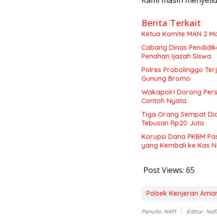
Berita Terkait
Ketua Komite MAN 2 M
Cabang Dinas Pendidik
Penahan Ijazah Siswa
Polres Probolinggo Te
Gunung Bromo
Wakapolri Dorong Pers
Contoh Nyata
Tiga Orang Sempat Diam
Tebusan Rp20 Juta
Korupsi Dana PKBM Pasu
yang Kembali ke Kas 
Post Views:
65
Polsek Kenjeran Aman
Penulis: N4f1
Editor: Naf