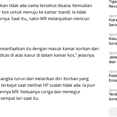
Tiga
ikan tidak ada nama tersebut disana. Kemudian
Revo
 kos untuk menuju ke kamar mandi. Ia tidak
Agust
nya. Saat itu,, saksi MR melanjutkan mencuci
Polr
Sero
Agust
Kasu
Sura
Des
emanfaatkan itu dengan masuk kamar korban dan
Agust
cas di atas kasur di dalam kamar kos,” jelasnya.
Jela
dan 
Agust
Pold
angka turun dan melarikan diri. Korban yang
Emas
terkejut saat melihat HP sudah tidak ada. Ia pun
War
Agust
nnya MR. Keduanya curiga dan menegur
Ter
empat lari saat itu.
Sura
Peny