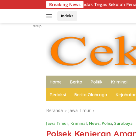
Langsung
Tidak Berani Tindak Tegas Sekolah Penahan Ijazah Siswa
Breaking News
ke
konten
Indeks
tutup
Home
Berita
Politik
Kriminal
Redaksi
Berita Olahraga
Kejahata
Beranda
Jawa Timur
Jawa Timur
,
Kriminal
,
News
,
Polisi
,
Surabaya
Polsek Kenjeran Ama