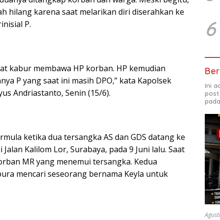
h hilang karena saat melarikan diri diserahkan ke
6
nisial P.
at kabur membawa HP korban. HP kemudian
Ber
nya P yang saat ini masih DPO,” kata Kapolsek
Ini 
s Andriastanto, Senin (15/6).
post
pada
ermula ketika dua tersangka AS dan GDS datang ke
Jalan Kalilom Lor, Surabaya, pada 9 Juni lalu. Saat
korban MR yang menemui tersangka. Kedua
pura mencari seseorang bernama Keyla untuk
Agust