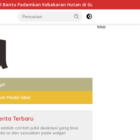
ebakaran Hutan di Gunung Bromo
Wakapolri Dorong Pers
tutup
nya
an Media Siber
erita Terbaru
i adalah contoh judul deskripsi yang bisa
da isi dan sesuaikan pada widget