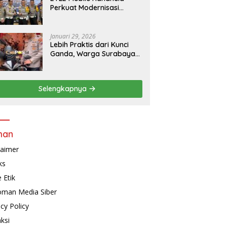
Perkuat Modernisasi
Penindakan Lalu Lintas di
Kaltim
Januari 29, 2026
Lebih Praktis dari Kunci
Ganda, Warga Surabaya
Kini Bisa Pasang Alarm
Motor Gratis di
Polrestabes Surabaya
Selengkapnya
man
laimer
ks
 Etik
man Media Siber
acy Policy
ksi