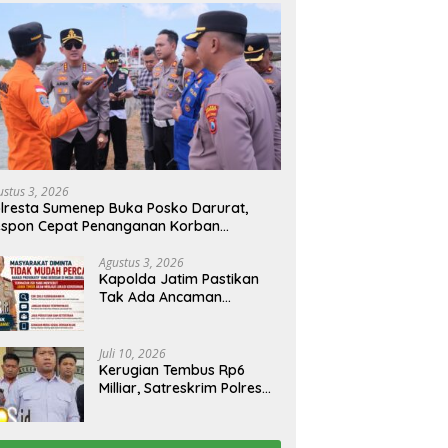
ustus 3, 2026
lresta Sumenep Buka Posko Darurat,
espon Cepat Penanganan Korban
bakaran KM Mutiara Sentosa 2
Agustus 3, 2026
Kapolda Jatim Pastikan
Tak Ada Ancaman
Kerusuhan di Jatim,
Warga Diminta Tak
Percaya Hoaks
Juli 10, 2026
Kerugian Tembus Rp6
Milliar, Satreskrim Polres
Bangkalan Tangkap Ibu
Rumah Tangga Pelaku
Arisan Bodong