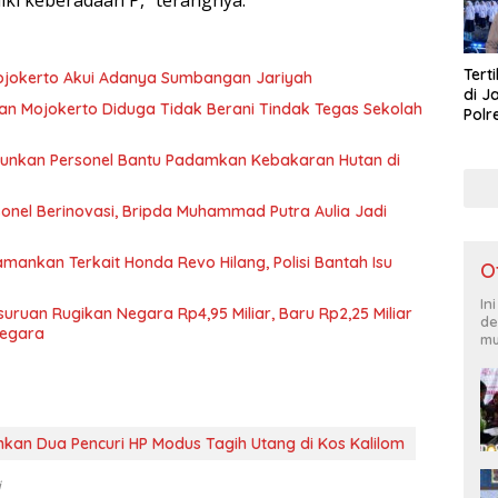
Tert
ojokerto Akui Adanya Sumbangan Jariyah
di J
an Mojokerto Diduga Tidak Berani Tindak Tegas Sekolah
Polr
Masy
Lati
rjunkan Personel Bantu Padamkan Kebakaran Hutan di
onel Berinovasi, Bripda Muhammad Putra Aulia Jadi
ankan Terkait Honda Revo Hilang, Polisi Bantah Isu
O
In
ruan Rugikan Negara Rp4,95 Miliar, Baru Rp2,25 Miliar
de
Negara
mu
kan Dua Pencuri HP Modus Tagih Utang di Kos Kalilom
i