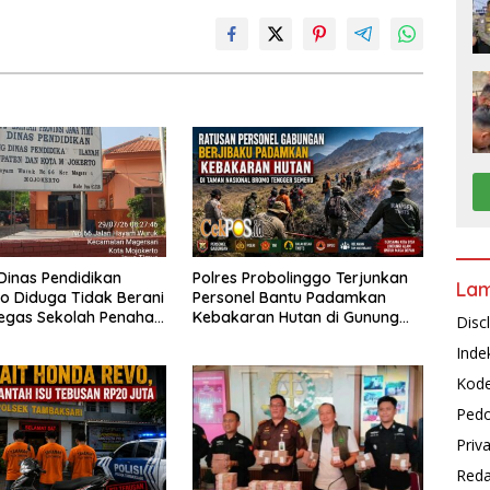
inas Pendidikan
Polres Probolinggo Terjunkan
La
o Diduga Tidak Berani
Personel Bantu Padamkan
egas Sekolah Penahan
Kebakaran Hutan di Gunung
Disc
iswa
Bromo
Inde
Kode
Pedo
Priv
Reda