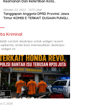
Keamanan Dan Ketertiban Kota
Surabaya
Oktober 23, 2023
1675 Lihat
Tanggapan Anggota DPRD Provinsi Jawa
Timur KOMISI E TERKAIT DUGAAN PUNGLI
DI SMKN7 SURABAYA
ita Kriminal
adalah contoh deskripsi untuk widget recent
 wpberita, anda bisa memasukkan deskripsi
 widget ini.
us 5, 2026