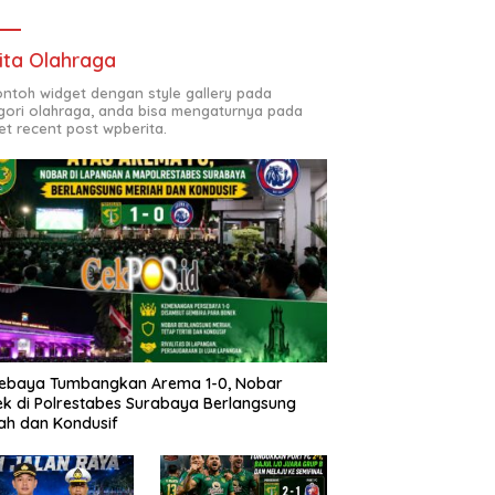
ita Olahraga
contoh widget dengan style gallery pada
gori olahraga, anda bisa mengaturnya pada
et recent post wpberita.
sebaya Tumbangkan Arema 1-0, Nobar
k di Polrestabes Surabaya Berlangsung
ah dan Kondusif