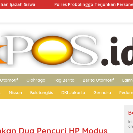
Polres Probolinggo Terjunkan Personel Bantu Padamkan K
Otomotif
Olahraga
Tag Berita
Berita Otomotif
Lain
n
Nissan
Bulutangkis
DKI Jakarta
Gerindra
Pedom
B
In
an
nkan Dua Pencuri HP Modus