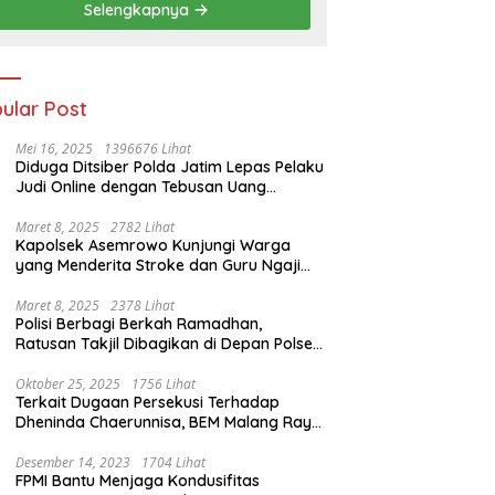
Selengkapnya
ular Post
Mei 16, 2025
1396676 Lihat
Diduga Ditsiber Polda Jatim Lepas Pelaku
Judi Online dengan Tebusan Uang
Puluhan Juta
Maret 8, 2025
2782 Lihat
Kapolsek Asemrowo Kunjungi Warga
yang Menderita Stroke dan Guru Ngaji
yang Lumpuh
Maret 8, 2025
2378 Lihat
Polisi Berbagi Berkah Ramadhan,
Ratusan Takjil Dibagikan di Depan Polsek
Semampir
Oktober 25, 2025
1756 Lihat
Terkait Dugaan Persekusi Terhadap
Dheninda Chaerunnisa, BEM Malang Raya
Angkat Bicara
Desember 14, 2023
1704 Lihat
FPMI Bantu Menjaga Kondusifitas