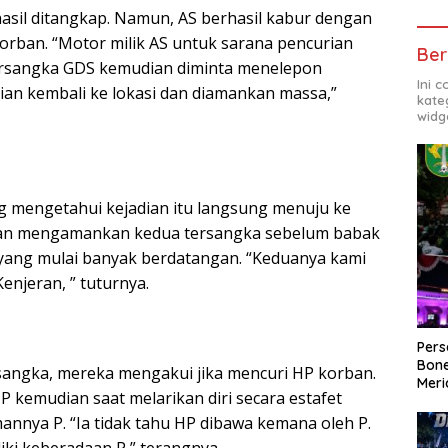
sil ditangkap. Namun, AS berhasil kabur dengan
rban. “Motor milik AS untuk sarana pencurian
Ber
 Tersangka GDS kemudian diminta menelepon
Ini 
an kembali ke lokasi dan diamankan massa,”
kate
widg
g mengetahui kejadian itu langsung menuju ke
udian mengamankan kedua tersangka sebelum babak
 yang mulai banyak berdatangan. “Keduanya kami
enjeran, ” tuturnya.
Per
Bone
sangka, mereka mengakui jika mencuri HP korban.
Meri
kemudian saat melarikan diri secara estafet
nnya P. “Ia tidak tahu HP dibawa kemana oleh P.
iki keberadaan P,” terangnya.