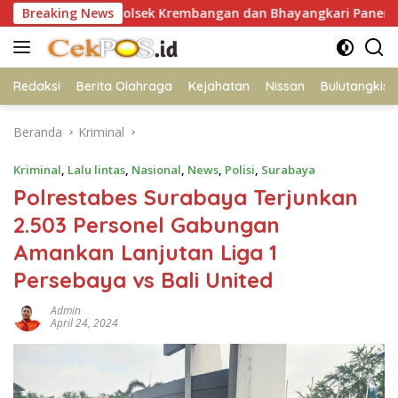
Langsung
Kapolsek Krembangan dan Bhayangkari Panen Sawi Caisim, D
Breaking News
ke
konten
Redaksi
Berita Olahraga
Kejahatan
Nissan
Bulutangkis
Beranda
Kriminal
Kriminal
,
Lalu lintas
,
Nasional
,
News
,
Polisi
,
Surabaya
Polrestabes Surabaya Terjunkan
2.503 Personel Gabungan
Amankan Lanjutan Liga 1
Persebaya vs Bali United
Admin
April 24, 2024