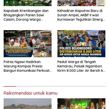
Kapolsek Krembangan dan
Kehadiran Kapolres Baru di
Bhayangkari Panen Sawi
Sunan Ampel, AKBP Irwan
Caisim, Dorong Warga
Kurniawan Teguhkan Sinergi
Perkuat Ketahanan Pangan
Polri dan Ulama
Polres Ngawi Hadirkan
Peduli Warga di Tengah
Warung Kompas Presisi
Kemarau, Polsek Ngambon
Bangun Komunikasi Perkuat
Kirim 8.000 Liter Air Bersih ke
Sinergi untuk Kamtibmas
Desa Bondol
Rekomendasi untuk kamu