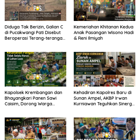
Diduga Tak Berizin, Galian C
Kemeriahan Khitanan Kedua
di Pucakwangi Pati Disebut
Anak Pasangan Wisono Hadi
Beroperasi Terang-terangan,
& Reni Ilmiyah
Aparat Penegak Hukum
Bungkam
Kapolsek Krembangan dan
Kehadiran Kapolres Baru di
Bhayangkari Panen Sawi
Sunan Ampel, AKBP Irwan
Caisim, Dorong Warga
Kurniawan Teguhkan Sinergi
Perkuat Ketahanan Pangan
Polri dan Ulama