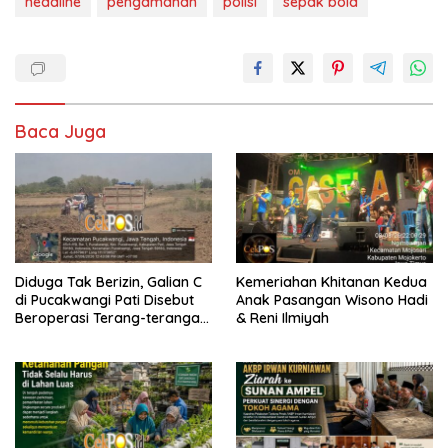
headline
pengamanan
polisi
sepak bola
Baca Juga
Diduga Tak Berizin, Galian C
Kemeriahan Khitanan Kedua
di Pucakwangi Pati Disebut
Anak Pasangan Wisono Hadi
Beroperasi Terang-terangan,
& Reni Ilmiyah
Aparat Penegak Hukum
Bungkam