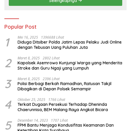
Selengkapnya
Popular Post
1
Mei 16, 2025
1396688 Lihat
Diduga Ditsiber Polda Jatim Lepas Pelaku Judi Online
dengan Tebusan Uang Puluhan Juta
2
Maret 8, 2025
2802 Lihat
Kapolsek Asemrowo Kunjungi Warga yang Menderita
Stroke dan Guru Ngaji yang Lumpuh
3
Maret 8, 2025
2396 Lihat
Polisi Berbagi Berkah Ramadhan, Ratusan Takjil
Dibagikan di Depan Polsek Semampir
4
Oktober 25, 2025
1766 Lihat
Terkait Dugaan Persekusi Terhadap Dheninda
Chaerunnisa, BEM Malang Raya Angkat Bicara
5
Desember 14, 2023
1707 Lihat
FPMI Bantu Menjaga Kondusifitas Keamanan Dan
Ketertiban Kota Surabaya