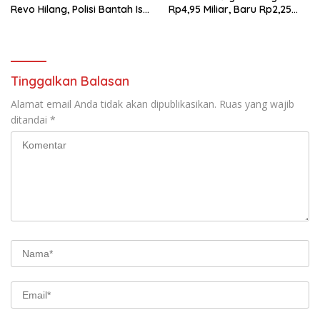
Revo Hilang, Polisi Bantah Isu
Rp4,95 Miliar, Baru Rp2,25
Tebusan Rp20 Juta
Miliar yang Kembali ke Kas
Negara
Tinggalkan Balasan
Alamat email Anda tidak akan dipublikasikan.
Ruas yang wajib
ditandai
*