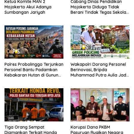
Ketua Komite MAN 2
Cabang Dinas Pendidikan
Mojokerto Akui Adanya
Mojokerto Diduga Tidak
Sumbangan Jariyah
Berani Tindak Tegas Sekolah
Penahan Ijazah Siswa
Polres Probolinggo Terjunkan
Wakapolri Dorong Personel
Personel Bantu Padamkan
Berinovasi, Bripda
Kebakaran Hutan di Gunung
Muhammad Putra Aulia Jadi
Bromo
Contoh Nyata
Tiga Orang Sempat
Korupsi Dana PKBM
Diamankan Terkait Honda
Pasuruan Rugikan Negara