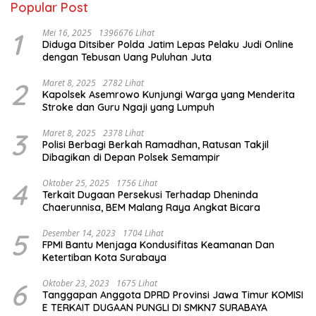
Popular Post
1
Mei 16, 2025
1396676 Lihat
Diduga Ditsiber Polda Jatim Lepas Pelaku Judi Online
dengan Tebusan Uang Puluhan Juta
2
Maret 8, 2025
2782 Lihat
Kapolsek Asemrowo Kunjungi Warga yang Menderita
Stroke dan Guru Ngaji yang Lumpuh
3
Maret 8, 2025
2378 Lihat
Polisi Berbagi Berkah Ramadhan, Ratusan Takjil
Dibagikan di Depan Polsek Semampir
4
Oktober 25, 2025
1756 Lihat
Terkait Dugaan Persekusi Terhadap Dheninda
Chaerunnisa, BEM Malang Raya Angkat Bicara
5
Desember 14, 2023
1704 Lihat
FPMI Bantu Menjaga Kondusifitas Keamanan Dan
Ketertiban Kota Surabaya
6
Oktober 23, 2023
1675 Lihat
Tanggapan Anggota DPRD Provinsi Jawa Timur KOMISI
E TERKAIT DUGAAN PUNGLI DI SMKN7 SURABAYA