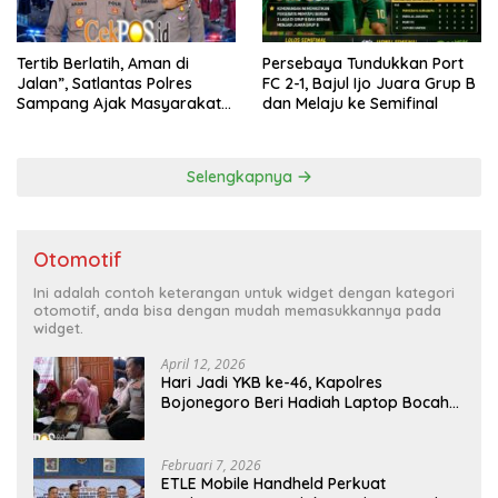
Tertib Berlatih, Aman di
Persebaya Tundukkan Port
Jalan”, Satlantas Polres
FC 2-1, Bajul Ijo Juara Grup B
Sampang Ajak Masyarakat
dan Melaju ke Semifinal
Hindari Latihan di Jalan Raya
Selengkapnya
Otomotif
Ini adalah contoh keterangan untuk widget dengan kategori
otomotif, anda bisa dengan mudah memasukkannya pada
widget.
April 12, 2026
Hari Jadi YKB ke-46, Kapolres
Bojonegoro Beri Hadiah Laptop Bocah
Jago Perbaiki Elektronik
Februari 7, 2026
ETLE Mobile Handheld Perkuat