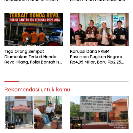
Bromo
Contoh Nyata
Tiga Orang Sempat
Korupsi Dana PKBM
Diamankan Terkait Honda
Pasuruan Rugikan Negara
Revo Hilang, Polisi Bantah Isu
Rp4,95 Miliar, Baru Rp2,25
Tebusan Rp20 Juta
Miliar yang Kembali ke Kas
Negara
Rekomendasi untuk kamu