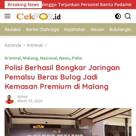
Langsung
robolinggo Terjunkan Personel Bantu Padamkan Kebakaran Hu
Breaking News
ke
konten
Redaksi
Berita Olahraga
Kejahatan
Nissan
Bulutangkis
Beranda
Kriminal
Kriminal
,
Malang
,
Nasional
,
News
,
Polisi
Polisi Berhasil Bongkar Jaringan
Pemalsu Beras Bulog Jadi
Kemasan Premium di Malang
Admin
Maret 19, 2024