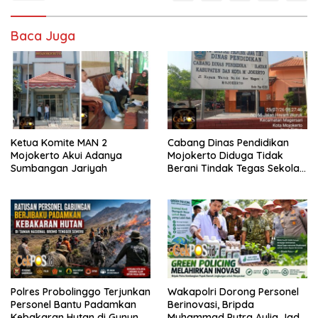
Baca Juga
Ketua Komite MAN 2
Cabang Dinas Pendidikan
Mojokerto Akui Adanya
Mojokerto Diduga Tidak
Sumbangan Jariyah
Berani Tindak Tegas Sekolah
Penahan Ijazah Siswa
Polres Probolinggo Terjunkan
Wakapolri Dorong Personel
Personel Bantu Padamkan
Berinovasi, Bripda
Kebakaran Hutan di Gunung
Muhammad Putra Aulia Jadi