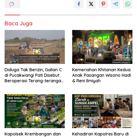
Baca Juga
Diduga Tak Berizin, Galian C
Kemeriahan Khitanan Kedua
di Pucakwangi Pati Disebut
Anak Pasangan Wisono Hadi
Beroperasi Terang-terangan,
& Reni Ilmiyah
Aparat Penegak Hukum
Bungkam
Kapolsek Krembangan dan
Kehadiran Kapolres Baru di