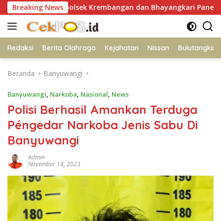
Langsung
apolsek Krembangan dan Bhayangkari Panen Sawi Caisim, Do
Breaking News
ke
konten
Redaksi
Berita Olahraga
Kejahatan
Nissan
Bulutangkis
Beranda
Banyuwangi
Banyuwangi
,
Narkoba
,
Nasional
,
News
Polisi Berhasil Amankan Terduga
Péngedar Narkoba Jenis Sabu Di
Banyuwangi
Admin
November 18, 2023