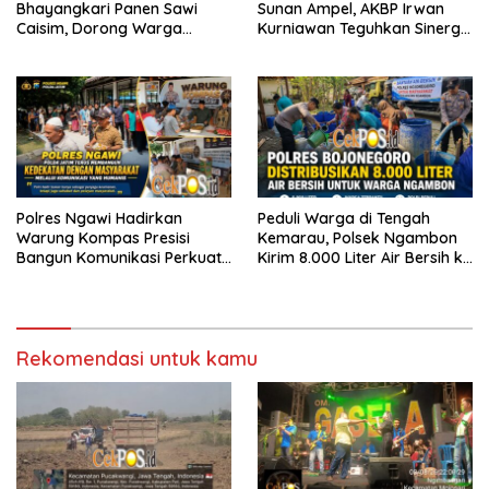
Bhayangkari Panen Sawi
Sunan Ampel, AKBP Irwan
Caisim, Dorong Warga
Kurniawan Teguhkan Sinergi
Perkuat Ketahanan Pangan
Polri dan Ulama
Polres Ngawi Hadirkan
Peduli Warga di Tengah
Warung Kompas Presisi
Kemarau, Polsek Ngambon
Bangun Komunikasi Perkuat
Kirim 8.000 Liter Air Bersih ke
Sinergi untuk Kamtibmas
Desa Bondol
Rekomendasi untuk kamu