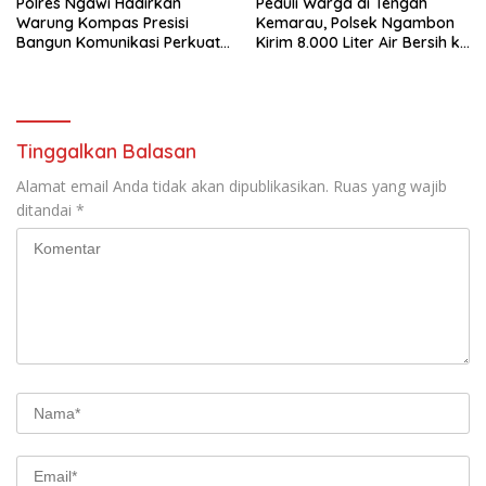
Polres Ngawi Hadirkan
Peduli Warga di Tengah
Warung Kompas Presisi
Kemarau, Polsek Ngambon
Bangun Komunikasi Perkuat
Kirim 8.000 Liter Air Bersih ke
Sinergi untuk Kamtibmas
Desa Bondol
Tinggalkan Balasan
Alamat email Anda tidak akan dipublikasikan.
Ruas yang wajib
ditandai
*