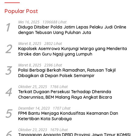
Popular Post
1
Mei 16, 2025
1396688 Lihat
Diduga Ditsiber Polda Jatim Lepas Pelaku Judi Online
dengan Tebusan Uang Puluhan Juta
2
Maret 8, 2025
2802 Lihat
Kapolsek Asemrowo Kunjungi Warga yang Menderita
Stroke dan Guru Ngaji yang Lumpuh
3
Maret 8, 2025
2396 Lihat
Polisi Berbagi Berkah Ramadhan, Ratusan Takjil
Dibagikan di Depan Polsek Semampir
4
Oktober 25, 2025
1766 Lihat
Terkait Dugaan Persekusi Terhadap Dheninda
Chaerunnisa, BEM Malang Raya Angkat Bicara
5
Desember 14, 2023
1707 Lihat
FPMI Bantu Menjaga Kondusifitas Keamanan Dan
Ketertiban Kota Surabaya
6
Oktober 23, 2023
1679 Lihat
Tanggapan Anggota DPRD Provinsi Jawa Timur KOMISI