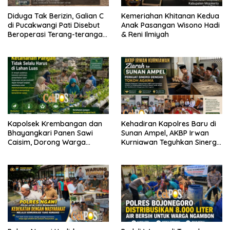
Diduga Tak Berizin, Galian C
Kemeriahan Khitanan Kedua
di Pucakwangi Pati Disebut
Anak Pasangan Wisono Hadi
Beroperasi Terang-terangan,
& Reni Ilmiyah
Aparat Penegak Hukum
Bungkam
Kapolsek Krembangan dan
Kehadiran Kapolres Baru di
Bhayangkari Panen Sawi
Sunan Ampel, AKBP Irwan
Caisim, Dorong Warga
Kurniawan Teguhkan Sinergi
Perkuat Ketahanan Pangan
Polri dan Ulama