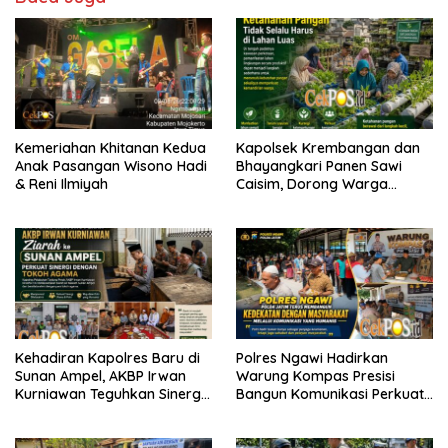
Kemeriahan Khitanan Kedua
Kapolsek Krembangan dan
Anak Pasangan Wisono Hadi
Bhayangkari Panen Sawi
& Reni Ilmiyah
Caisim, Dorong Warga
Perkuat Ketahanan Pangan
Kehadiran Kapolres Baru di
Polres Ngawi Hadirkan
Sunan Ampel, AKBP Irwan
Warung Kompas Presisi
Kurniawan Teguhkan Sinergi
Bangun Komunikasi Perkuat
Polri dan Ulama
Sinergi untuk Kamtibmas