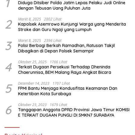
1
Diduga Ditsiber Polda Jatim Lepas Pelaku Judi Online
dengan Tebusan Uang Puluhan Juta
2
Maret 8, 2025
2802 Lihat
Kapolsek Asemrowo Kunjungi Warga yang Menderita
Stroke dan Guru Ngaji yang Lumpuh
3
Maret 8, 2025
2396 Lihat
Polisi Berbagi Berkah Ramadhan, Ratusan Takjil
Dibagikan di Depan Polsek Semampir
4
Oktober 25, 2025
1766 Lihat
Terkait Dugaan Persekusi Terhadap Dheninda
Chaerunnisa, BEM Malang Raya Angkat Bicara
5
Desember 14, 2023
1707 Lihat
FPMI Bantu Menjaga Kondusifitas Keamanan Dan
Ketertiban Kota Surabaya
6
Oktober 23, 2023
1679 Lihat
Tanggapan Anggota DPRD Provinsi Jawa Timur KOMISI
E TERKAIT DUGAAN PUNGLI DI SMKN7 SURABAYA