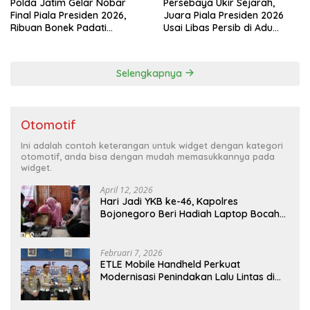
Polda Jatim Gelar Nobar
Persebaya Ukir Sejarah,
Final Piala Presiden 2026,
Juara Piala Presiden 2026
Ribuan Bonek Padati
Usai Libas Persib di Adu
Lapangan Mapolda Dukung
Penalti
Persebaya
Selengkapnya
Otomotif
Ini adalah contoh keterangan untuk widget dengan kategori
otomotif, anda bisa dengan mudah memasukkannya pada
widget.
April 12, 2026
Hari Jadi YKB ke-46, Kapolres
Bojonegoro Beri Hadiah Laptop Bocah
Jago Perbaiki Elektronik
Februari 7, 2026
ETLE Mobile Handheld Perkuat
Modernisasi Penindakan Lalu Lintas di
Kaltim