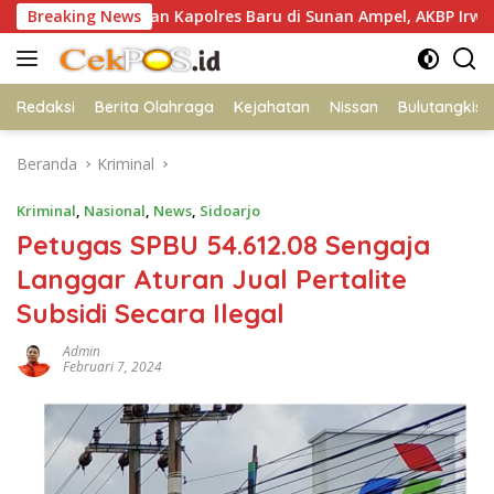
Langsung
hadiran Kapolres Baru di Sunan Ampel, AKBP Irwan Kurniawan T
Breaking News
ke
konten
Redaksi
Berita Olahraga
Kejahatan
Nissan
Bulutangkis
Beranda
Kriminal
Kriminal
,
Nasional
,
News
,
Sidoarjo
Petugas SPBU 54.612.08 Sengaja
Langgar Aturan Jual Pertalite
Subsidi Secara Ilegal
Admin
Februari 7, 2024