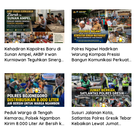
Perkuat Ketahanan Pangan
Kehadiran Kapolres Baru di
Polres Ngawi Hadirkan
Sunan Ampel, AKBP Irwan
Warung Kompas Presisi
Kurniawan Teguhkan Sinergi
Bangun Komunikasi Perkuat
Polri dan Ulama
Sinergi untuk Kamtibmas
Peduli Warga di Tengah
Susuri Jalanan Kota,
Kemarau, Polsek Ngambon
Satlantas Polres Gresik Tebar
Kirim 8.000 Liter Air Bersih ke
Kebaikan Lewat Jumat
Desa Bondol
Berkah Berbagi