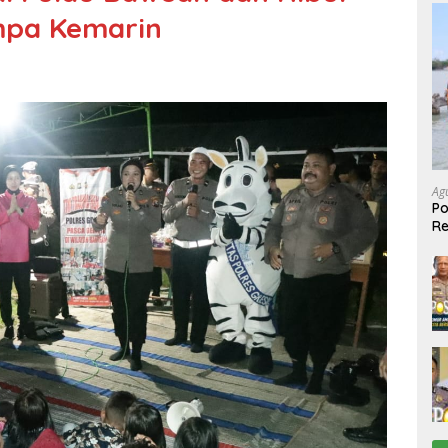
mpa Kemarin
Ag
Po
R
Ke