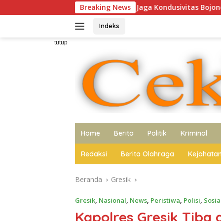
Langsung
jak Media Sinergi Jaga Kondusivitas Bojonegoro
Breaking News
Polres 
ke
konten
Indeks
tutup
Home
Berita
Politik
Kriminal
Redaksi
Berita Olahraga
Kejahata
Beranda
Gresik
Gresik
,
Nasional
,
News
,
Peristiwa
,
Polisi
,
Sosia
Kapolres Gresik Tiba 