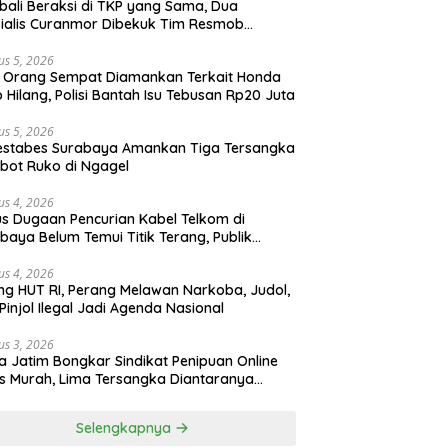
ali Beraksi di TKP yang Sama, Dua
ialis Curanmor Dibekuk Tim Resmob
gkalan
us 5, 2026
 Orang Sempat Diamankan Terkait Honda
 Hilang, Polisi Bantah Isu Tebusan Rp20 Juta
us 5, 2026
estabes Surabaya Amankan Tiga Tersangka
bot Ruko di Ngagel
us 4, 2026
s Dugaan Pencurian Kabel Telkom di
baya Belum Temui Titik Terang, Publik
ak Kepastian Hukum
us 4, 2026
ng HUT RI, Perang Melawan Narkoba, Judol,
Pinjol Ilegal Jadi Agenda Nasional
us 3, 2026
a Jatim Bongkar Sindikat Penipuan Online
 Murah, Lima Tersangka Diantaranya
ga Binaan Lapas Diamankan
Selengkapnya