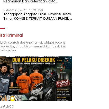
Keamanan Dan Ketertiban Kota
Surabaya
Oktober 23, 2023
1679 Lihat
Tanggapan Anggota DPRD Provinsi Jawa
Timur KOMISI E TERKAIT DUGAAN PUNGLI
DI SMKN7 SURABAYA
ita Kriminal
adalah contoh deskripsi untuk widget recent
 wpberita, anda bisa memasukkan deskripsi
 widget ini.
us 6, 2026