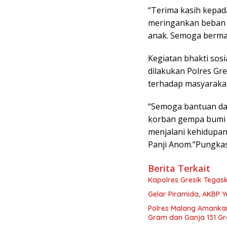
“Terima kasih kepa
meringankan beban 
anak. Semoga berma
Kegiatan bhakti sos
dilakukan Polres Gre
terhadap masyarakat
“Semoga bantuan da
korban gempa bumi 
menjalani kehidupan
Panji Anom.”Pungka
Berita Terkait
Kapolres Gresik Tegas
Gelar Piramida, AKBP Y
Polres Malang Amankan
Gram dan Ganja 131 G