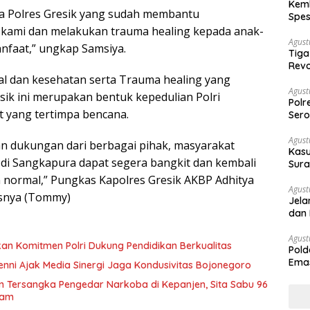
Kemb
da Polres Gresik yang sudah membantu
Spes
Ban
kami dan melakukan trauma healing kepada anak-
Agust
nfaat,” ungkap Samsiya.
Tiga
Revo
ial dan kesehatan serta Trauma healing yang
Agust
sik ini merupakan bentuk kepedulian Polri
Polr
 yang tertimpa bencana.
Sero
Agust
n dukungan dari berbagai pihak, masyarakat
Kasu
di Sangkapura dapat segera bangkit dan kembali
Sura
Des
 normal,” Pungkas Kapolres Gresik AKBP Adhitya
Agust
snya (Tommy)
Jela
dan 
Agust
kan Komitmen Polri Dukung Pendidikan Berkualitas
Pold
Emas
enni Ajak Media Sinergi Jaga Kondusivitas Bojonegoro
War
 Tersangka Pengedar Narkoba di Kepanjen, Sita Sabu 96
ram