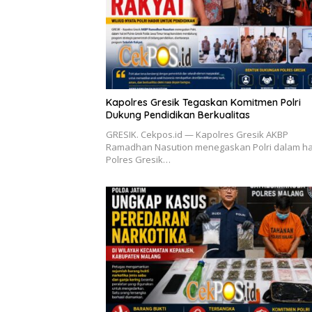
Kapolres Gresik Tegaskan Komitmen Polri
Dukung Pendidikan Berkualitas
GRESIK. Cekpos.id — Kapolres Gresik AKBP
Ramadhan Nasution menegaskan Polri dalam hal
Polres Gresik…