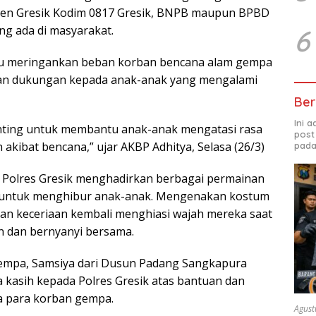
en Gresik Kodim 0817 Gresik, BNPB maupun BPBD
ng ada di masyarakat.
6
u meringankan beban korban bencana alam gempa
an dukungan kepada anak-anak yang mengalami
Ber
Ini 
nting untuk membantu anak-anak mengatasi rasa
post
akibat bencana,” ujar AKBP Adhitya, Selasa (26/3)
pada
 Polres Gresik menghadirkan berbagai permainan
if untuk menghibur anak-anak. Mengenakan kostum
an keceriaan kembali menghiasi wajah mereka saat
n dan bernyanyi bersama.
gempa, Samsiya dari Dusun Padang Sangkapura
kasih kepada Polres Gresik atas bantuan dan
a para korban gempa.
Agust