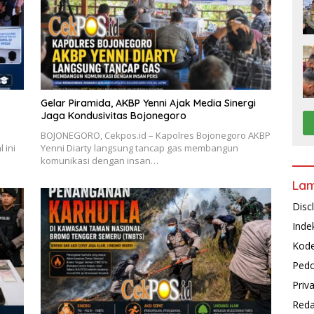
Gelar Piramida, AKBP Yenni Ajak Media Sinergi
Jaga Kondusivitas Bojonegoro
BOJONEGORO, Cekpos.id – Kapolres Bojonegoro AKBP
 ini
Yenni Diarty langsung tancap gas membangun
komunikasi dengan insan…
La
Disc
Inde
Kode
Pedo
Priv
Reda