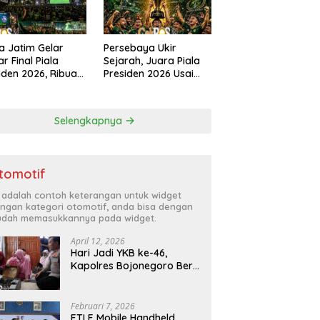
a Jatim Gelar
Persebaya Ukir
r Final Piala
Sejarah, Juara Piala
iden 2026, Ribuan
Presiden 2026 Usai
k Padati
Libas Persib di Adu
angan Mapolda
Penalti
ung Persebaya
Selengkapnya
tomotif
i adalah contoh keterangan untuk widget
ngan kategori otomotif, anda bisa dengan
dah memasukkannya pada widget.
April 12, 2026
Hari Jadi YKB ke-46,
Kapolres Bojonegoro Beri
Hadiah Laptop Bocah
Jago Perbaiki Elektronik
Februari 7, 2026
ETLE Mobile Handheld