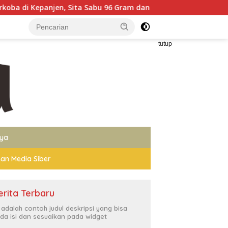
a Sabu 96 Gram dan Ganja 131 Gram
Polres Probolingg
tutup
nya
an Media Siber
erita Terbaru
i adalah contoh judul deskripsi yang bisa
da isi dan sesuaikan pada widget