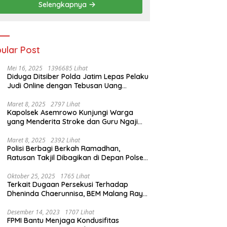
Selengkapnya
ular Post
Mei 16, 2025
1396685 Lihat
Diduga Ditsiber Polda Jatim Lepas Pelaku
Judi Online dengan Tebusan Uang
Puluhan Juta
Maret 8, 2025
2797 Lihat
Kapolsek Asemrowo Kunjungi Warga
yang Menderita Stroke dan Guru Ngaji
yang Lumpuh
Maret 8, 2025
2392 Lihat
Polisi Berbagi Berkah Ramadhan,
Ratusan Takjil Dibagikan di Depan Polsek
Semampir
Oktober 25, 2025
1765 Lihat
Terkait Dugaan Persekusi Terhadap
Dheninda Chaerunnisa, BEM Malang Raya
Angkat Bicara
Desember 14, 2023
1707 Lihat
FPMI Bantu Menjaga Kondusifitas