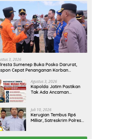
ustus 3, 2026
lresta Sumenep Buka Posko Darurat,
espon Cepat Penanganan Korban
bakaran KM Mutiara Sentosa 2
Agustus 3, 2026
Kapolda Jatim Pastikan
Tak Ada Ancaman
Kerusuhan di Jatim,
Warga Diminta Tak
Percaya Hoaks
Juli 10, 2026
Kerugian Tembus Rp6
Milliar, Satreskrim Polres
Bangkalan Tangkap Ibu
Rumah Tangga Pelaku
Arisan Bodong