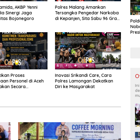
ramida, AKBP Yenni
Polres Malang Amankan
ia Sinergi Jaga
Tersangka Pengedar Narkoba
itas Bojonegoro
di Kepanjen, Sita Sabu 96 Gram
Pold
dan Ganja 131 Gram
Noba
Pres
Bone
Lap
Duk
tikan Proses
Inovasi Srikandi Care, Cara
O
aan Personel di Aceh
Polres Lamongan Dekatkan
In
akan Secara
Diri ke Masyarakat
de
nal dan Transparan
mu