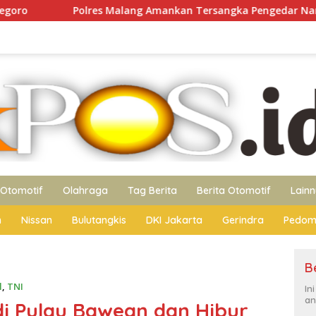
Malang Amankan Tersangka Pengedar Narkoba di Kepanjen, Sit
Otomotif
Olahraga
Tag Berita
Berita Otomotif
Lain
n
Nissan
Bulutangkis
DKI Jakarta
Gerindra
Pedom
B
l
,
TNI
In
an
di Pulau Bawean dan Hibur