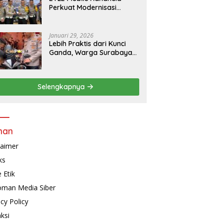
Perkuat Modernisasi
Penindakan Lalu Lintas di
Kaltim
Januari 29, 2026
Lebih Praktis dari Kunci
Ganda, Warga Surabaya
Kini Bisa Pasang Alarm
Motor Gratis di
Polrestabes Surabaya
Selengkapnya
man
laimer
ks
 Etik
man Media Siber
acy Policy
ksi