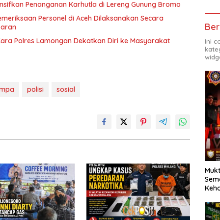
tensifkan Penanganan Karhutla di Lereng Gunung Bromo
Pemeriksaan Personel di Aceh Dilaksanakan Secara
Ber
paran
 Cara Polres Lamongan Dekatkan Diri ke Masyarakat
Ini 
kate
widg
empa
polisi
sosial
Mukt
Sema
Keh