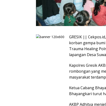
GRESIK || Cekpos.id
korban gempa bumi 
Trauma Healing Pol
lapangan Desa Suwa
Kapolres Gresik AK
rombongan yang mem
masyarakat terdamp
Ketua Cabang Bhaya
Bhayangkari turut ha
AKBP Adhitya menjel