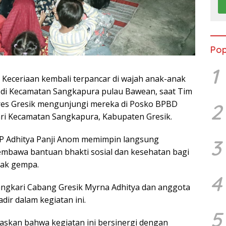
Pop
1
, Keceriaan kembali terpancar di wajah anak-anak
di Kecamatan Sangkapura pulau Bawean, saat Tim
res Gresik mengunjungi mereka di Posko BPBD
2
ri Kecamatan Sangkapura, Kabupaten Gresik.
BP Adhitya Panji Anom memimpin langsung
3
bawa bantuan bhakti sosial dan kesehatan bagi
ak gempa.
4
ngkari Cabang Gresik Myrna Adhitya dan anggota
dir dalam kegiatan ini.
5
askan bahwa kegiatan ini bersinergi dengan