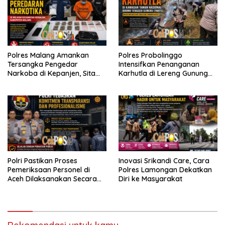
Polres Malang Amankan
Polres Probolinggo
Tersangka Pengedar
Intensifkan Penanganan
Narkoba di Kepanjen, Sita
Karhutla di Lereng Gunung
Sabu 96 Gram dan Ganja 131
Bromo
Gram
Polri Pastikan Proses
Inovasi Srikandi Care, Cara
Pemeriksaan Personel di
Polres Lamongan Dekatkan
Aceh Dilaksanakan Secara
Diri ke Masyarakat
Profesional dan Transparan