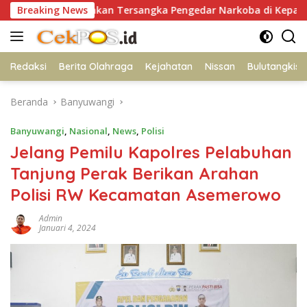
Langsung
g Amankan Tersangka Pengedar Narkoba di Kepanjen, Sita Sab
Breaking News
ke
konten
Redaksi
Berita Olahraga
Kejahatan
Nissan
Bulutangkis
Beranda
Banyuwangi
Banyuwangi
,
Nasional
,
News
,
Polisi
Jelang Pemilu Kapolres Pelabuhan
Tanjung Perak Berikan Arahan
Polisi RW Kecamatan Asemerowo
Admin
Januari 4, 2024