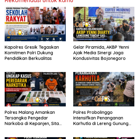
Rekomendasi untuk kamu
Kapolres Gresik Tegaskan
Gelar Piramida, AKBP Yenni
Komitmen Polri Dukung
Ajak Media Sinergi Jaga
Pendidikan Berkualitas
Kondusivitas Bojonegoro
Polres Malang Amankan
Polres Probolinggo
Tersangka Pengedar
Intensifkan Penanganan
Narkoba di Kepanjen, Sita
Karhutla di Lereng Gunung
Sabu 96 Gram dan Ganja 131
Bromo
Gram