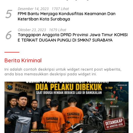
5
Desember 14, 2023
1707 Lihat
FPMI Bantu Menjaga Kondusifitas Keamanan Dan
Ketertiban Kota Surabaya
6
Oktober 23, 2023
1679 Lihat
Tanggapan Anggota DPRD Provinsi Jawa Timur KOMISI
E TERKAIT DUGAAN PUNGLI DI SMKN7 SURABAYA
Berita Kriminal
Ini adalah contoh deskripsi untuk widget recent post wpberita,
anda bisa memasukkan deskripsi pada widget ini.