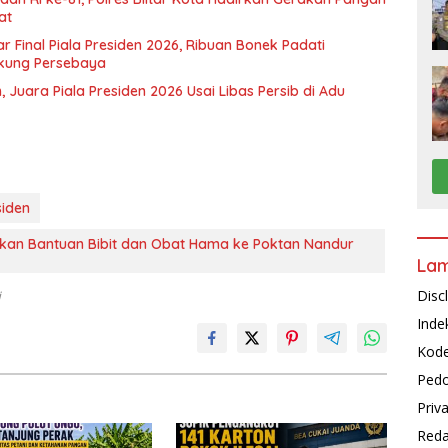
at
r Final Piala Presiden 2026, Ribuan Bonek Padati
kung Persebaya
 Juara Piala Presiden 2026 Usai Libas Persib di Adu
siden
rkan Bantuan Bibit dan Obat Hama ke Poktan Nandur
La
Disc
i
Inde
Kode
Pedo
Priv
Reda