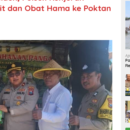
it dan Obat Hama ke Poktan
Ag
Po
R
Ke