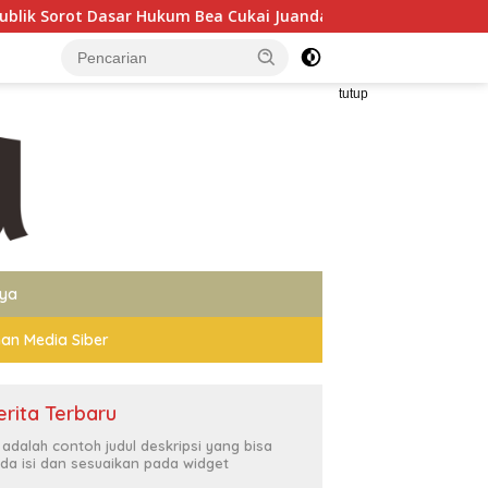
um Bea Cukai Juanda
Sambut HUT Kemerdekaan RI ke-81
tutup
nya
an Media Siber
erita Terbaru
i adalah contoh judul deskripsi yang bisa
da isi dan sesuaikan pada widget