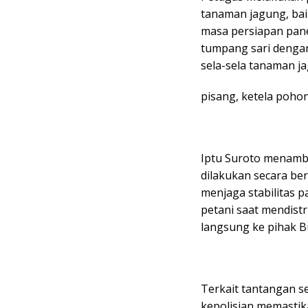
tanaman jagung, ba
masa persiapan pane
tumpang sari dengan
sela-sela tanaman j
pisang, ketela poho
Iptu Suroto menamba
dilakukan secara ber
menjaga stabilitas
petani saat mendis
langsung ke pihak Bu
Terkait tantangan s
kepolisian memastika