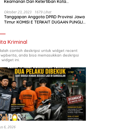
Keamanan Dan Ketertiban Kota
Surabaya
Oktober 23, 2023
1679 Lihat
Tanggapan Anggota DPRD Provinsi Jawa
Timur KOMISI E TERKAIT DUGAAN PUNGLI
DI SMKN7 SURABAYA
ita Kriminal
adalah contoh deskripsi untuk widget recent
 wpberita, anda bisa memasukkan deskripsi
 widget ini.
us 6, 2026