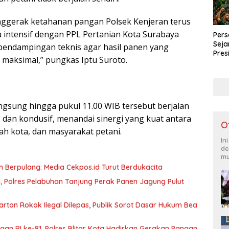
nggerak ketahanan pangan Polsek Kenjeran terus
a intensif dengan PPL Pertanian Kota Surabaya
Pers
Seja
endampingan teknis agar hasil panen yang
Pres
 maksimal,” pungkas Iptu Suroto.
Liba
Pena
ngsung hingga pukul 11.00 WIB tersebut berjalan
 dan kondusif, menandai sinergi yang kuat antara
O
ah kota, dan masyarakat petani.
In
de
mu
 Berpulang: Media Cekpos.id Turut Berdukacita
ani, Polres Pelabuhan Tanjung Perak Panen Jagung Pulut
arton Rokok Ilegal Dilepas, Publik Sorot Dasar Hukum Bea
n RI ke-81, Polres Blitar Kota Hadirkan Gerakan Pangan