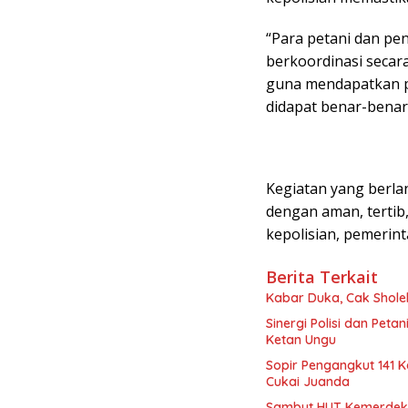
“Para petani dan pe
berkoordinasi secar
guna mendapatkan p
didapat benar-benar
Kegiatan yang berla
dengan aman, tertib,
kepolisian, pemerint
Berita Terkait
Kabar Duka, Cak Sholeh
Sinergi Polisi dan Pet
Ketan Ungu
Sopir Pengangkut 141 K
Cukai Juanda
Sambut HUT Kemerdekaa