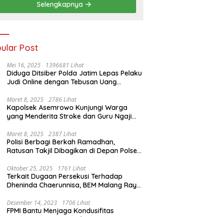
Selengkapnya
ular Post
Mei 16, 2025
1396681 Lihat
Diduga Ditsiber Polda Jatim Lepas Pelaku
Judi Online dengan Tebusan Uang
Puluhan Juta
Maret 8, 2025
2786 Lihat
Kapolsek Asemrowo Kunjungi Warga
yang Menderita Stroke dan Guru Ngaji
yang Lumpuh
Maret 8, 2025
2387 Lihat
Polisi Berbagi Berkah Ramadhan,
Ratusan Takjil Dibagikan di Depan Polsek
Semampir
Oktober 25, 2025
1761 Lihat
Terkait Dugaan Persekusi Terhadap
Dheninda Chaerunnisa, BEM Malang Raya
Angkat Bicara
Desember 14, 2023
1706 Lihat
FPMI Bantu Menjaga Kondusifitas