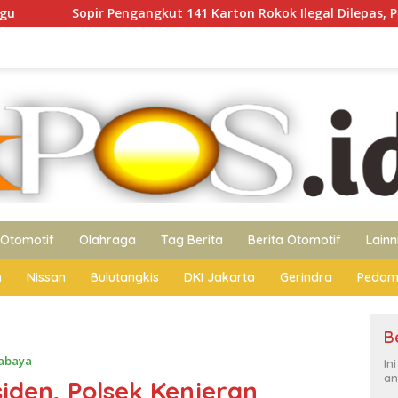
ngkut 141 Karton Rokok Ilegal Dilepas, Publik Sorot Dasar Huk
Otomotif
Olahraga
Tag Berita
Berita Otomotif
Lain
n
Nissan
Bulutangkis
DKI Jakarta
Gerindra
Pedom
B
abaya
In
an
iden, Polsek Kenjeran