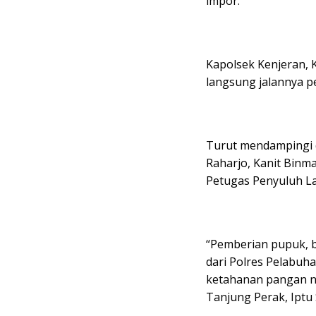
impor.
Kapolsek Kenjeran, 
langsung jalannya p
Turut mendampingi d
Raharjo, Kanit Binm
Petugas Penyuluh La
“Pemberian pupuk, b
dari Polres Pelabu
ketahanan pangan na
Tanjung Perak, Iptu 