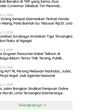
ali Beraksi di TKP yang Sama, Dua
ialis Curanmor Dibekuk Tim Resmob
gkalan
us 5, 2026
 Orang Sempat Diamankan Terkait Honda
 Hilang, Polisi Bantah Isu Tebusan Rp20 Juta
us 5, 2026
estabes Surabaya Amankan Tiga Tersangka
bot Ruko di Ngagel
us 4, 2026
s Dugaan Pencurian Kabel Telkom di
baya Belum Temui Titik Terang, Publik
ak Kepastian Hukum
us 4, 2026
ng HUT RI, Perang Melawan Narkoba, Judol,
Pinjol Ilegal Jadi Agenda Nasional
us 3, 2026
a Jatim Bongkar Sindikat Penipuan Online
 Murah, Lima Tersangka Diantaranya
ga Binaan Lapas Diamankan
Selengkapnya