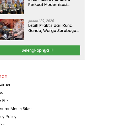
Perkuat Modernisasi
Penindakan Lalu Lintas di
Kaltim
Januari 29, 2026
Lebih Praktis dari Kunci
Ganda, Warga Surabaya
Kini Bisa Pasang Alarm
Motor Gratis di
Polrestabes Surabaya
Selengkapnya
man
laimer
ks
 Etik
man Media Siber
acy Policy
ksi