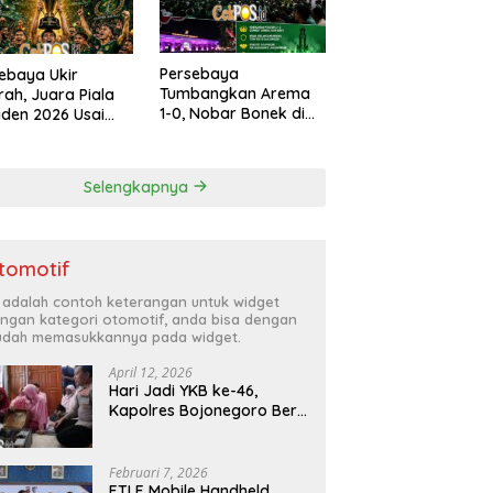
Persebaya
ebaya Ukir
Tumbangkan Arema
rah, Juara Piala
1-0, Nobar Bonek di
iden 2026 Usai
Polrestabes Surabaya
s Persib di Adu
Berlangsung Meriah
lti
dan Kondusif
Selengkapnya
tomotif
i adalah contoh keterangan untuk widget
ngan kategori otomotif, anda bisa dengan
dah memasukkannya pada widget.
April 12, 2026
Hari Jadi YKB ke-46,
Kapolres Bojonegoro Beri
Hadiah Laptop Bocah
Jago Perbaiki Elektronik
Februari 7, 2026
ETLE Mobile Handheld