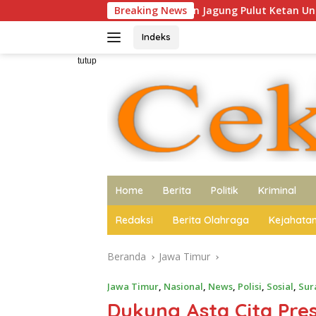
Langsung
anjung Perak Panen Jagung Pulut Ketan Ungu
Breaking News
Sopir Penga
ke
konten
Indeks
tutup
Home
Berita
Politik
Kriminal
Redaksi
Berita Olahraga
Kejahata
Beranda
Jawa Timur
Jawa Timur
,
Nasional
,
News
,
Polisi
,
Sosial
,
Sur
Dukung Asta Cita Pres