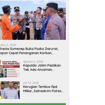
ustus 3, 2026
lresta Sumenep Buka Posko Darurat,
espon Cepat Penanganan Korban
bakaran KM Mutiara Sentosa 2
Agustus 3, 2026
Kapolda Jatim Pastikan
Tak Ada Ancaman
Kerusuhan di Jatim,
Warga Diminta Tak
Percaya Hoaks
Juli 10, 2026
Kerugian Tembus Rp6
Milliar, Satreskrim Polres
Bangkalan Tangkap Ibu
Rumah Tangga Pelaku
Arisan Bodong