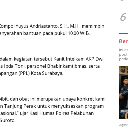
6
Kompol Yuyus Andriastanto, S.H., M.H., memimpin
enyerahan bantuan pada pukul 10.00 WIB.
Ber
Ini 
post
alam kegiatan tersebut Kanit Intelkam AKP Dwi
pada
as Ipda Toni, personel Bhabinkamtibmas, serta
pangan (PPL) Kota Surabaya.
ibit, dan obat ini merupakan upaya konkret kami
han Tanjung Perak untuk menyukseskan program
sional,” ujar Kasi Humas Polres Pelabuhan
Suroto.
Agust