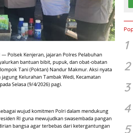
Pop
1
— Polsek Kenjeran, jajaran Polres Pelabuhan
2
alurkan bantuan bibit, pupuk, dan obat-obatan
lompok Tani (Poktan) Nandur Makmur. Aksi nyata
han jagung Kelurahan Tambak Wedi, Kecamatan
3
pada Selasa (9/4/2026) pagi.
4
 sebagai wujud komitmen Polri dalam mendukung
Presiden RI guna mewujudkan swasembada pangan
5
irian bangsa agar terbebas dari ketergantungan