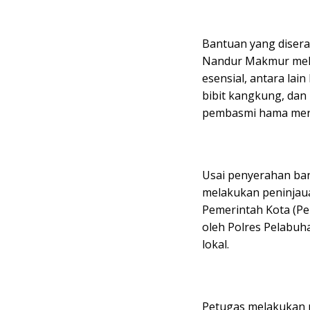
Bantuan yang disera
Nandur Makmur melip
esensial, antara lai
bibit kangkung, dan 
pembasmi hama merk 
Usai penyerahan ban
melakukan peninjauan
Pemerintah Kota (Pe
oleh Polres Pelabu
lokal.
Petugas melakukan