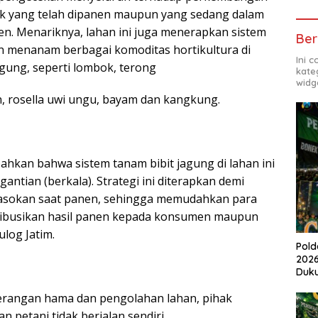
ik yang telah dipanen maupun yang sedang dalam
n. Menariknya, lahan ini juga menerapkan sistem
Ber
 menanam berbagai komoditas hortikultura di
Ini 
agung, seperti lombok, terong
kate
widg
n, rosella uwi ungu, bayam dan kangkung.
hkan bahwa sistem tanam bibit jagung di lahan ini
gantian (berkala). Strategi ini diterapkan demi
 pasokan saat panen, sehingga memudahkan para
tribusikan hasil panen kepada konsumen maupun
log Jatim.
Pold
2026
Duk
erangan hama dan pengolahan lahan, pihak
n petani tidak berjalan sendiri.