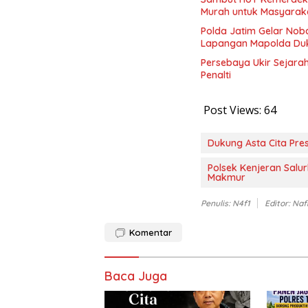
Murah untuk Masyarak
Polda Jatim Gelar Noba
Lapangan Mapolda Du
Persebaya Ukir Sejarah,
Penalti
Post Views:
64
Dukung Asta Cita Pre
Polsek Kenjeran Salu
Makmur
Penulis: N4f1
Editor: Naf
Komentar
Baca Juga