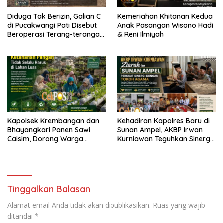
Diduga Tak Berizin, Galian C
Kemeriahan Khitanan Kedua
di Pucakwangi Pati Disebut
Anak Pasangan Wisono Hadi
Beroperasi Terang-terangan,
& Reni Ilmiyah
Aparat Penegak Hukum
Bungkam
Kapolsek Krembangan dan
Kehadiran Kapolres Baru di
Bhayangkari Panen Sawi
Sunan Ampel, AKBP Irwan
Caisim, Dorong Warga
Kurniawan Teguhkan Sinergi
Perkuat Ketahanan Pangan
Polri dan Ulama
Tinggalkan Balasan
Alamat email Anda tidak akan dipublikasikan.
Ruas yang wajib
ditandai
*