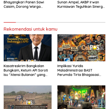
Bhayangkari Panen Sawi
Sunan Ampel, AKBP Irwan
Caisim, Dorong Warga
Kurniawan Teguhkan Sinergi
Perkuat Ketahanan Pangan
Polri dan Ulama
Rekomendasi untuk kamu
Kasatreskrim Bangkalan
Implikasi Yuridis
Bungkam, Ketum API Soroti
Maladministrasi BAST
Isu “Atensi Bulanan” yang
Perumda Tirta Bhagasasi
Dikaitkan dengan Rokok
dan Tuntutan Pembatalan
Ilegal
Keputusan Tata Usaha
Negara (KTUN)