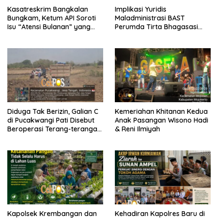
Kasatreskrim Bangkalan
Implikasi Yuridis
Bungkam, Ketum API Soroti
Maladministrasi BAST
Isu “Atensi Bulanan” yang
Perumda Tirta Bhagasasi
Dikaitkan dengan Rokok
dan Tuntutan Pembatalan
Ilegal
Keputusan Tata Usaha
Negara (KTUN)
Diduga Tak Berizin, Galian C
Kemeriahan Khitanan Kedua
di Pucakwangi Pati Disebut
Anak Pasangan Wisono Hadi
Beroperasi Terang-terangan,
& Reni Ilmiyah
Aparat Penegak Hukum
Bungkam
Kapolsek Krembangan dan
Kehadiran Kapolres Baru di