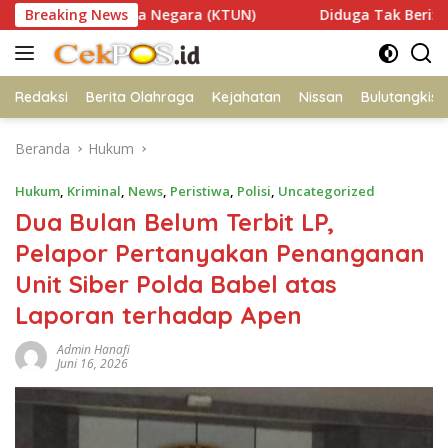
Langsung
saha Negara (KTUN)
Breaking News
Diduga Tak Berizin, Galian C di 
ke
konten
Redaksi
Berita Olahraga
Kejahatan
Nissan
Bulutangkis
Beranda
Hukum
Hukum
,
Kriminal
,
News
,
Peristiwa
,
Polisi
,
Uncategorized
Dua Bulan Belum Terbit LP,
Pelapor Pertanyakan Penanganan
Unit Siber Polda Babel atas
Laporan terhadap Apen
Admin Hanafi
Juni 16, 2026