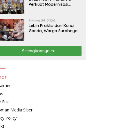
Perkuat Modernisasi
Penindakan Lalu Lintas di
Kaltim
Januari 29, 2026
Lebih Praktis dari Kunci
Ganda, Warga Surabaya
Kini Bisa Pasang Alarm
Motor Gratis di
Polrestabes Surabaya
Selengkapnya
man
laimer
ks
 Etik
man Media Siber
acy Policy
ksi