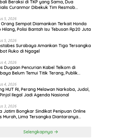
ali Beraksi di TKP yang Sama, Dua
ialis Curanmor Dibekuk Tim Resmob
gkalan
us 5, 2026
 Orang Sempat Diamankan Terkait Honda
 Hilang, Polisi Bantah Isu Tebusan Rp20 Juta
us 5, 2026
estabes Surabaya Amankan Tiga Tersangka
bot Ruko di Ngagel
us 4, 2026
s Dugaan Pencurian Kabel Telkom di
baya Belum Temui Titik Terang, Publik
ak Kepastian Hukum
us 4, 2026
ng HUT RI, Perang Melawan Narkoba, Judol,
Pinjol Ilegal Jadi Agenda Nasional
us 3, 2026
a Jatim Bongkar Sindikat Penipuan Online
 Murah, Lima Tersangka Diantaranya
ga Binaan Lapas Diamankan
Selengkapnya