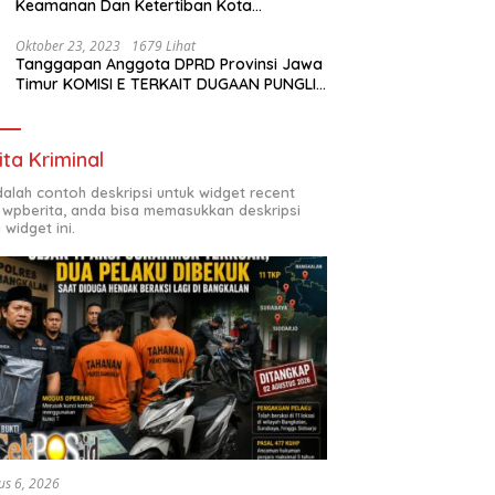
Keamanan Dan Ketertiban Kota
Surabaya
Oktober 23, 2023
1679 Lihat
Tanggapan Anggota DPRD Provinsi Jawa
Timur KOMISI E TERKAIT DUGAAN PUNGLI
DI SMKN7 SURABAYA
ita Kriminal
adalah contoh deskripsi untuk widget recent
 wpberita, anda bisa memasukkan deskripsi
 widget ini.
us 6, 2026