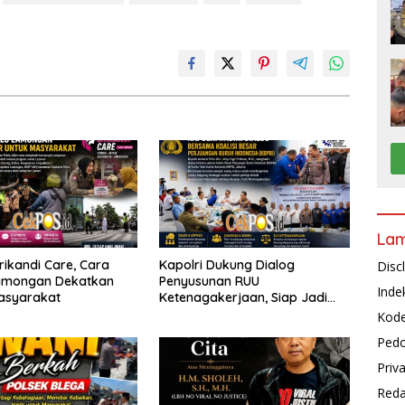
La
Srikandi Care, Cara
Kapolri Dukung Dialog
Disc
Lamongan Dekatkan
Penyusunan RUU
Inde
Masyarakat
Ketenagakerjaan, Siap Jadi
Jembatan Aspirasi Buruh
Kode
Pedo
Priv
Reda