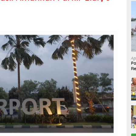
Ag
Po
R
Ke