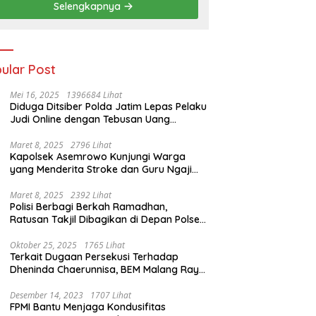
Selengkapnya
ular Post
Mei 16, 2025
1396684 Lihat
Diduga Ditsiber Polda Jatim Lepas Pelaku
Judi Online dengan Tebusan Uang
Puluhan Juta
Maret 8, 2025
2796 Lihat
Kapolsek Asemrowo Kunjungi Warga
yang Menderita Stroke dan Guru Ngaji
yang Lumpuh
Maret 8, 2025
2392 Lihat
Polisi Berbagi Berkah Ramadhan,
Ratusan Takjil Dibagikan di Depan Polsek
Semampir
Oktober 25, 2025
1765 Lihat
Terkait Dugaan Persekusi Terhadap
Dheninda Chaerunnisa, BEM Malang Raya
Angkat Bicara
Desember 14, 2023
1707 Lihat
FPMI Bantu Menjaga Kondusifitas