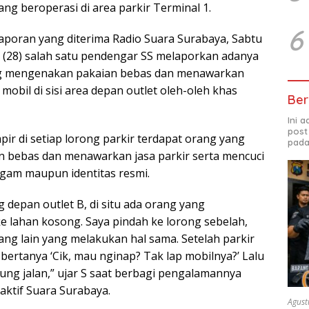
yang beroperasi di area parkir Terminal 1.
6
aporan yang diterima Radio Suara Surabaya, Sabtu
S (28) salah satu pendengar SS melaporkan adanya
g mengenakan pakaian bebas dan menawarkan
i mobil di sisi area depan outlet oleh-oleh khas
Ber
Ini 
post
ir di setiap lorong parkir terdapat orang yang
pada
 bebas dan menawarkan jasa parkir serta mencuci
agam maupun identitas resmi.
g depan outlet B, di situ ada orang yang
 lahan kosong. Saya pindah ke lorong sebelah,
ang lain yang melakukan hal sama. Setelah parkir
 bertanya ‘Cik, mau nginap? Tak lap mobilnya?’ Lalu
ung jalan,” ujar S saat berbagi pengalamannya
aktif Suara Surabaya.
Agust