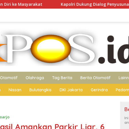
Kapolri Dukung Dialog Penyusunan RUU Ketenagakerjaan, S
Otomotif
Olahraga
Tag Berita
Berita Otomotif
Lain
n
Nissan
Bulutangkis
DKI Jakarta
Gerindra
Pedom
B
oarjo
In
an
sil Amankan Parkir Liar, 6