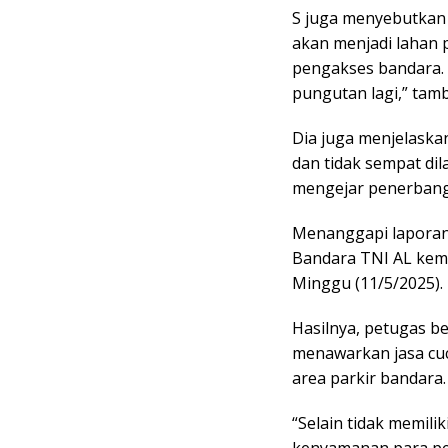
S juga menyebutkan k
akan menjadi lahan 
pengakses bandara. “
pungutan lagi,” tam
Dia juga menjelaskan,
dan tidak sempat di
mengejar penerbang
Menanggapi laporan 
Bandara TNI AL kem
Minggu (11/5/2025).
Hasilnya, petugas 
menawarkan jasa cuci
area parkir bandara.
“Selain tidak memili
kenyamanan para pe