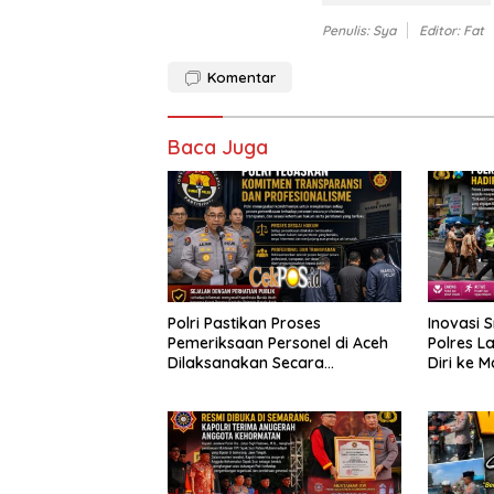
Penulis: Sya
Editor: Fat
Komentar
Baca Juga
Polri Pastikan Proses
Inovasi 
Pemeriksaan Personel di Aceh
Polres 
Dilaksanakan Secara
Diri ke 
Profesional dan Transparan