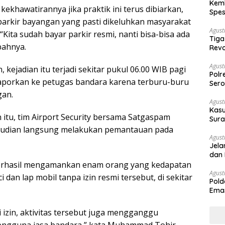
Kemb
ekhawatirannya jika praktik ini terus dibiarkan,
Spes
parkir bayangan yang pasti dikeluhkan masyarakat
Ban
Agust
Kita sudah bayar parkir resmi, nanti bisa-bisa ada
Tiga
bahnya.
Revo
Agust
 kejadian itu terjadi sekitar pukul 06.00 WIB pagi
Polr
laporkan ke petugas bandara karena terburu-buru
Sero
an.
Agust
Kasu
itu, tim Airport Security bersama Satgaspam
Sura
Des
udian langsung melakukan pemantauan pada
Agust
Jela
dan 
berhasil mengamankan enam orang yang kedapatan
Agust
 dan lap mobil tanpa izin resmi tersebut, di sekitar
Pold
Emas
War
ki izin, aktivitas tersebut juga mengganggu
ngguna jasa bandara,” kata Muhammad Tohir