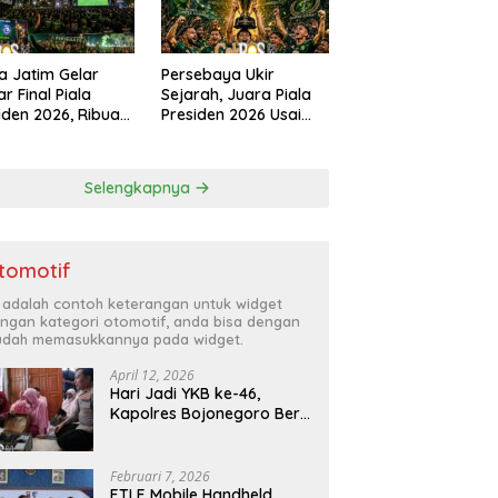
a Jatim Gelar
Persebaya Ukir
r Final Piala
Sejarah, Juara Piala
iden 2026, Ribuan
Presiden 2026 Usai
k Padati
Libas Persib di Adu
angan Mapolda
Penalti
ung Persebaya
Selengkapnya
tomotif
i adalah contoh keterangan untuk widget
ngan kategori otomotif, anda bisa dengan
dah memasukkannya pada widget.
April 12, 2026
Hari Jadi YKB ke-46,
Kapolres Bojonegoro Beri
Hadiah Laptop Bocah
Jago Perbaiki Elektronik
Februari 7, 2026
ETLE Mobile Handheld