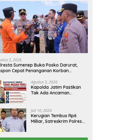
ustus 3, 2026
lresta Sumenep Buka Posko Darurat,
espon Cepat Penanganan Korban
bakaran KM Mutiara Sentosa 2
Agustus 3, 2026
Kapolda Jatim Pastikan
Tak Ada Ancaman
Kerusuhan di Jatim,
Warga Diminta Tak
Percaya Hoaks
Juli 10, 2026
Kerugian Tembus Rp6
Milliar, Satreskrim Polres
Bangkalan Tangkap Ibu
Rumah Tangga Pelaku
Arisan Bodong