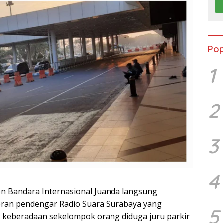
Pop
1
2
3
4
n Bandara Internasional Juanda langsung
oran pendengar Radio Suara Surabaya yang
5
keberadaan sekelompok orang diduga juru parkir