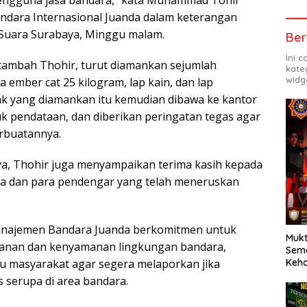
ndara Internasional Juanda dalam keterangan
 Suara Surabaya, Minggu malam.
Ber
Ini 
, tambah Thohir, turut diamankan sejumlah
kate
widg
ember cat 25 kilogram, lap kain, dan lap
ak yang diamankan itu kemudian dibawa ke kantor
uk pendataan, dan diberikan peringatan tegas agar
rbuatannya.
a, Thohir juga menyampaikan terima kasih kepada
ya dan para pendengar yang telah meneruskan
najemen Bandara Juanda berkomitmen untuk
Mukt
anan dan kenyamanan lingkungan bandara,
Sema
u masyarakat agar segera melaporkan jika
Keh
 serupa di area bandara.