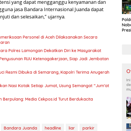
otensi yang dapat mengganggu kenyamanan dan
guna jasa Bandara Internasional Juanda dapat
njuti dan selesaikan,” ujarnya.
Pold
Noba
Pres
Bone
Pemeriksaan Personel di Aceh Dilaksanakan Secara
Lap
paran
Duk
 Cara Polres Lamongan Dekatkan Diri ke Masyarakat
 Penyusunan RUU Ketenagakerjaan, Siap Jadi Jembatan
O
ci Resmi Dibuka di Semarang, Kapolri Terima Anugerah
In
de
gikan Nasi Kotak Setiap Jumat, Usung Semangat “Jum’at
mu
 Berpulang: Media Cekpos.id Turut Berdukacita
Bandara Juanda
headline
liar
parkir