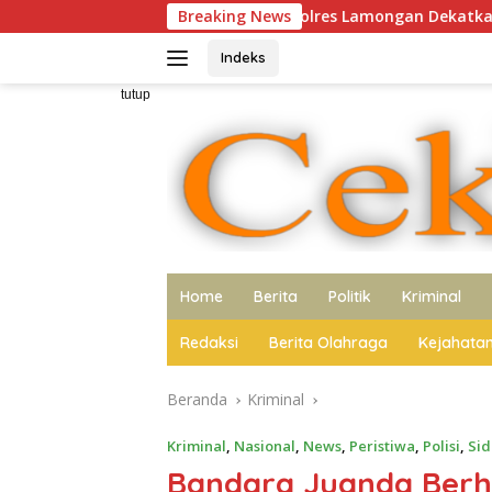
Langsung
ndi Care, Cara Polres Lamongan Dekatkan Diri ke Masyarakat
Breaking News
ke
konten
Indeks
tutup
Home
Berita
Politik
Kriminal
Redaksi
Berita Olahraga
Kejahata
Beranda
Kriminal
Kriminal
,
Nasional
,
News
,
Peristiwa
,
Polisi
,
Sid
Bandara Juanda Berha