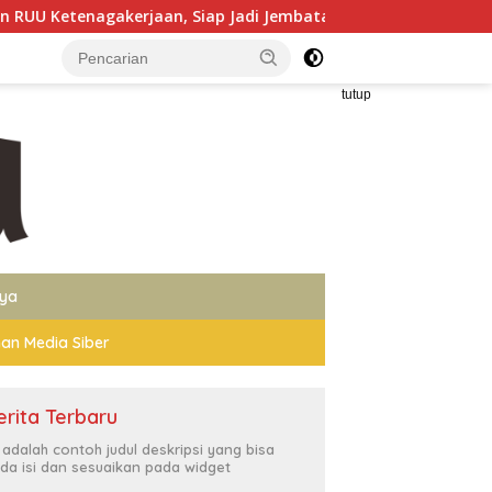
iap Jadi Jembatan Aspirasi Buruh
Muktamar XVI Tapak
tutup
nya
an Media Siber
erita Terbaru
i adalah contoh judul deskripsi yang bisa
da isi dan sesuaikan pada widget