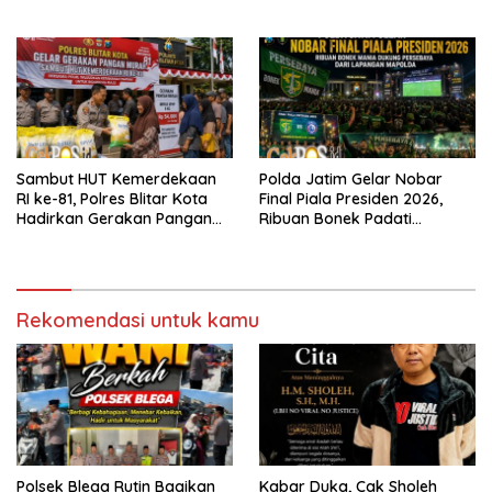
Ketan Ungu
Cukai Juanda
Sambut HUT Kemerdekaan
Polda Jatim Gelar Nobar
RI ke-81, Polres Blitar Kota
Final Piala Presiden 2026,
Hadirkan Gerakan Pangan
Ribuan Bonek Padati
Murah untuk Masyarakat
Lapangan Mapolda Dukung
Persebaya
Rekomendasi untuk kamu
Polsek Blega Rutin Bagikan
Kabar Duka, Cak Sholeh