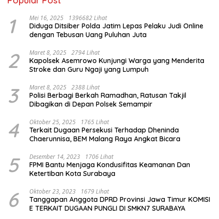
Popular Post
1
Mei 16, 2025
1396682 Lihat
Diduga Ditsiber Polda Jatim Lepas Pelaku Judi Online
dengan Tebusan Uang Puluhan Juta
2
Maret 8, 2025
2794 Lihat
Kapolsek Asemrowo Kunjungi Warga yang Menderita
Stroke dan Guru Ngaji yang Lumpuh
3
Maret 8, 2025
2388 Lihat
Polisi Berbagi Berkah Ramadhan, Ratusan Takjil
Dibagikan di Depan Polsek Semampir
4
Oktober 25, 2025
1765 Lihat
Terkait Dugaan Persekusi Terhadap Dheninda
Chaerunnisa, BEM Malang Raya Angkat Bicara
5
Desember 14, 2023
1706 Lihat
FPMI Bantu Menjaga Kondusifitas Keamanan Dan
Ketertiban Kota Surabaya
6
Oktober 23, 2023
1679 Lihat
Tanggapan Anggota DPRD Provinsi Jawa Timur KOMISI
E TERKAIT DUGAAN PUNGLI DI SMKN7 SURABAYA