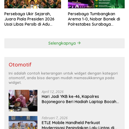
Persebaya Ukir Sejarah,
Persebaya Tumbangkan
Juara Piala Presiden 2026
Arema 1-0, Nobar Bonek di
Usai Libas Persib di Adu
Polrestabes Surabaya
Penalti
Berlangsung Meriah dan
Kondusif
Selengkapnya
Otomotif
Ini adalah contoh keterangan untuk widget dengan kategori
otomotif, anda bisa dengan mudah memasukkannya pada
widget.
April 12, 2026
Hari Jadi YKB ke-46, Kapolres
Bojonegoro Beri Hadiah Laptop Bocah
Jago Perbaiki Elektronik
Februari 7, 2026
ETLE Mobile Handheld Perkuat
Modernisasi Penindakan Lalu Lintas di