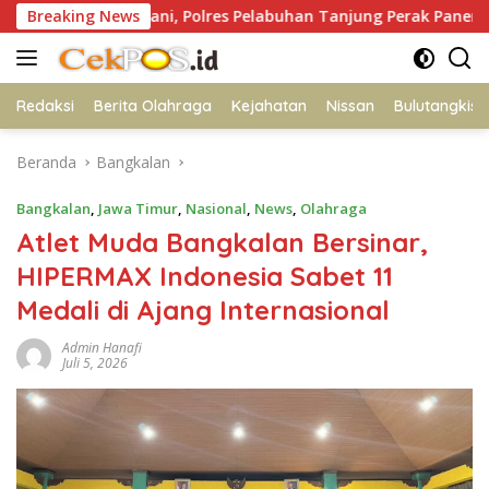
Langsung
 Petani, Polres Pelabuhan Tanjung Perak Panen Jagung Pulut Ket
Breaking News
ke
konten
Redaksi
Berita Olahraga
Kejahatan
Nissan
Bulutangkis
Beranda
Bangkalan
Bangkalan
,
Jawa Timur
,
Nasional
,
News
,
Olahraga
Atlet Muda Bangkalan Bersinar,
HIPERMAX Indonesia Sabet 11
Medali di Ajang Internasional
Admin Hanafi
Juli 5, 2026