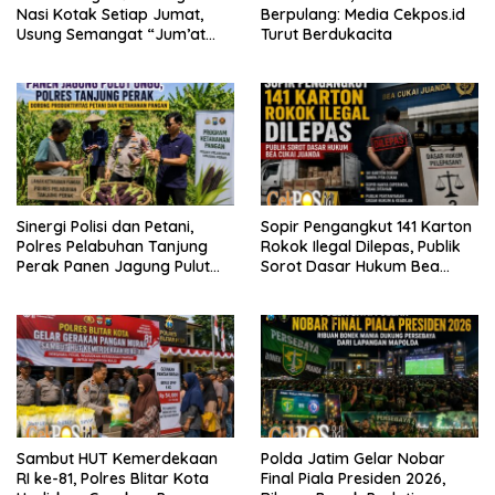
Nasi Kotak Setiap Jumat,
Berpulang: Media Cekpos.id
Usung Semangat “Jum’at
Turut Berdukacita
WANI Berkah”
Sinergi Polisi dan Petani,
Sopir Pengangkut 141 Karton
Polres Pelabuhan Tanjung
Rokok Ilegal Dilepas, Publik
Perak Panen Jagung Pulut
Sorot Dasar Hukum Bea
Ketan Ungu
Cukai Juanda
Sambut HUT Kemerdekaan
Polda Jatim Gelar Nobar
RI ke-81, Polres Blitar Kota
Final Piala Presiden 2026,