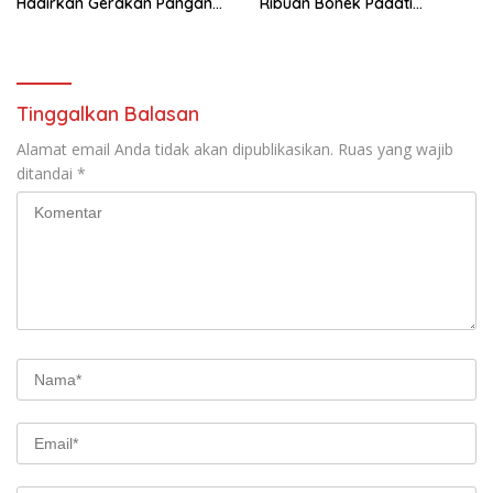
Hadirkan Gerakan Pangan
Ribuan Bonek Padati
Murah untuk Masyarakat
Lapangan Mapolda Dukung
Persebaya
Tinggalkan Balasan
Alamat email Anda tidak akan dipublikasikan.
Ruas yang wajib
ditandai
*