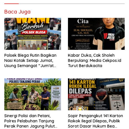
Baca Juga
Polsek Blega Rutin Bagikan
Kabar Duka, Cak Sholeh
Nasi Kotak Setiap Jumat,
Berpulang: Media Cekpos.id
Usung Semangat “Jum’at
Turut Berdukacita
WANI Berkah”
Sinergi Polisi dan Petani,
Sopir Pengangkut 141 Karton
Polres Pelabuhan Tanjung
Rokok Ilegal Dilepas, Publik
Perak Panen Jagung Pulut
Sorot Dasar Hukum Bea