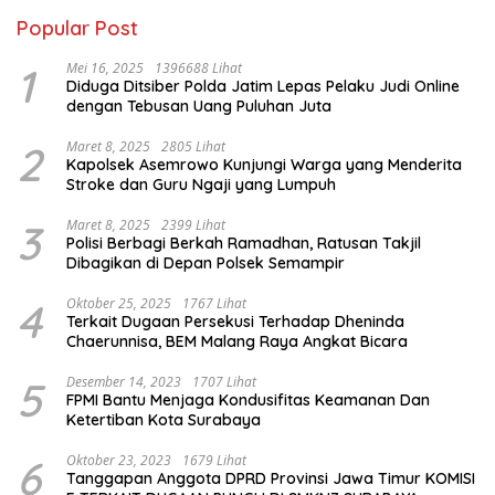
Popular Post
1
Mei 16, 2025
1396688 Lihat
Diduga Ditsiber Polda Jatim Lepas Pelaku Judi Online
dengan Tebusan Uang Puluhan Juta
2
Maret 8, 2025
2805 Lihat
Kapolsek Asemrowo Kunjungi Warga yang Menderita
Stroke dan Guru Ngaji yang Lumpuh
3
Maret 8, 2025
2399 Lihat
Polisi Berbagi Berkah Ramadhan, Ratusan Takjil
Dibagikan di Depan Polsek Semampir
4
Oktober 25, 2025
1767 Lihat
Terkait Dugaan Persekusi Terhadap Dheninda
Chaerunnisa, BEM Malang Raya Angkat Bicara
5
Desember 14, 2023
1707 Lihat
FPMI Bantu Menjaga Kondusifitas Keamanan Dan
Ketertiban Kota Surabaya
6
Oktober 23, 2023
1679 Lihat
Tanggapan Anggota DPRD Provinsi Jawa Timur KOMISI