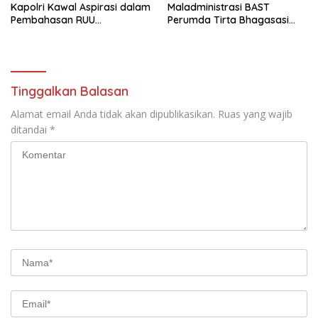
Kapolri Kawal Aspirasi dalam
Maladministrasi BAST
Pembahasan RUU
Perumda Tirta Bhagasasi
Ketenagakerjaan
dan Tuntutan Pembatalan
Keputusan Tata Usaha
Negara (KTUN)
Tinggalkan Balasan
Alamat email Anda tidak akan dipublikasikan.
Ruas yang wajib
ditandai
*