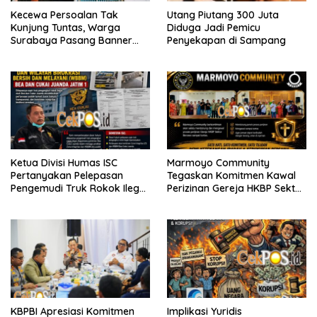
Kecewa Persoalan Tak
Utang Piutang 300 Juta
Kunjung Tuntas, Warga
Diduga Jadi Pemicu
Surabaya Pasang Banner
Penyekapan di Sampang
Serukan Penegakan Hukum
Ketua Divisi Humas ISC
Marmoyo Community
Pertanyakan Pelepasan
Tegaskan Komitmen Kawal
Pengemudi Truk Rokok Ilegal
Perizinan Gereja HKBP Sektor
oleh Bea Cukai Juanda
Benowo Hingga Tuntas
KBPBI Apresiasi Komitmen
Implikasi Yuridis