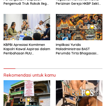
Pengemudi Truk Rokok Ilegal
Perizinan Gereja HKBP Sektor
oleh Bea Cukai Juanda
Benowo Hingga Tuntas
KBPBI Apresiasi Komitmen
Implikasi Yuridis
Kapolri Kawal Aspirasi dalam
Maladministrasi BAST
Pembahasan RUU
Perumda Tirta Bhagasasi
Ketenagakerjaan
dan Tuntutan Pembatalan
Keputusan Tata Usaha
Negara (KTUN)
Rekomendasi untuk kamu