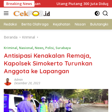
Langsung
Persatuan
Breaking News
Utang Piutang 300 Juta Diduga Jadi Pemicu 
ke
konten
Redaksi
Berita Olahraga
Kejahatan
Nissan
Bulutangkis
Beranda
Kriminal
Kriminal
,
Nasional
,
News
,
Polisi
,
Surabaya
Antisipasi Kenakalan Remaja,
Kapolsek Simokerto Turunkan
Anggota ke Lapangan
Admin
Desember 28, 2023