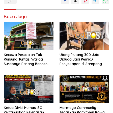
Baca Juga
Kecewa Persoalan Tak
Utang Piutang 300 Juta
Kunjung Tuntas, Warga
Diduga Jadi Pemicu
Surabaya Pasang Banner
Penyekapan di Sampang
Serukan Penegakan Hukum
Ketua Divisi Humas ISC
Marmoyo Community
Pertanyakan Pelepasan
Tegaskan Komitmen Kawal