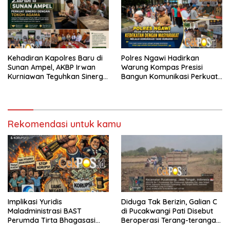
Kehadiran Kapolres Baru di
Polres Ngawi Hadirkan
Sunan Ampel, AKBP Irwan
Warung Kompas Presisi
Kurniawan Teguhkan Sinergi
Bangun Komunikasi Perkuat
Polri dan Ulama
Sinergi untuk Kamtibmas
Rekomendasi untuk kamu
Implikasi Yuridis
Diduga Tak Berizin, Galian C
Maladministrasi BAST
di Pucakwangi Pati Disebut
Perumda Tirta Bhagasasi
Beroperasi Terang-terangan,
dan Tuntutan Pembatalan
Aparat Penegak Hukum