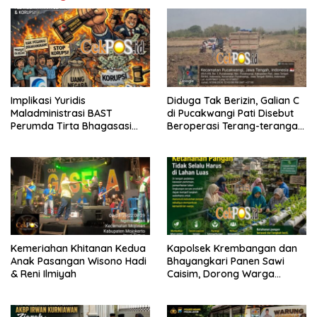
Implikasi Yuridis
Diduga Tak Berizin, Galian C
Maladministrasi BAST
di Pucakwangi Pati Disebut
Perumda Tirta Bhagasasi
Beroperasi Terang-terangan,
dan Tuntutan Pembatalan
Aparat Penegak Hukum
Keputusan Tata Usaha
Bungkam
Negara (KTUN)
Kemeriahan Khitanan Kedua
Kapolsek Krembangan dan
Anak Pasangan Wisono Hadi
Bhayangkari Panen Sawi
& Reni Ilmiyah
Caisim, Dorong Warga
Perkuat Ketahanan Pangan