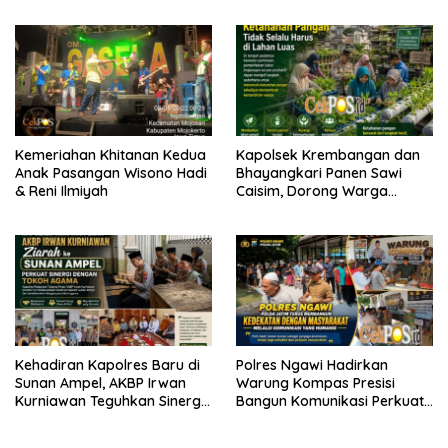
Keputusan Tata Usaha
Bungkam
Negara (KTUN)
Kemeriahan Khitanan Kedua
Kapolsek Krembangan dan
Anak Pasangan Wisono Hadi
Bhayangkari Panen Sawi
& Reni Ilmiyah
Caisim, Dorong Warga
Perkuat Ketahanan Pangan
Kehadiran Kapolres Baru di
Polres Ngawi Hadirkan
Sunan Ampel, AKBP Irwan
Warung Kompas Presisi
Kurniawan Teguhkan Sinergi
Bangun Komunikasi Perkuat
Polri dan Ulama
Sinergi untuk Kamtibmas