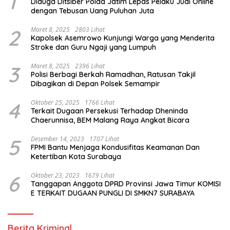
1
Diduga Ditsiber Polda Jatim Lepas Pelaku Judi Online
dengan Tebusan Uang Puluhan Juta
2
Maret 8, 2025
2803 Lihat
Kapolsek Asemrowo Kunjungi Warga yang Menderita
Stroke dan Guru Ngaji yang Lumpuh
3
Maret 8, 2025
2396 Lihat
Polisi Berbagi Berkah Ramadhan, Ratusan Takjil
Dibagikan di Depan Polsek Semampir
4
Oktober 25, 2025
1766 Lihat
Terkait Dugaan Persekusi Terhadap Dheninda
Chaerunnisa, BEM Malang Raya Angkat Bicara
5
Desember 14, 2023
1707 Lihat
FPMI Bantu Menjaga Kondusifitas Keamanan Dan
Ketertiban Kota Surabaya
6
Oktober 23, 2023
1679 Lihat
Tanggapan Anggota DPRD Provinsi Jawa Timur KOMISI
E TERKAIT DUGAAN PUNGLI DI SMKN7 SURABAYA
Berita Kriminal