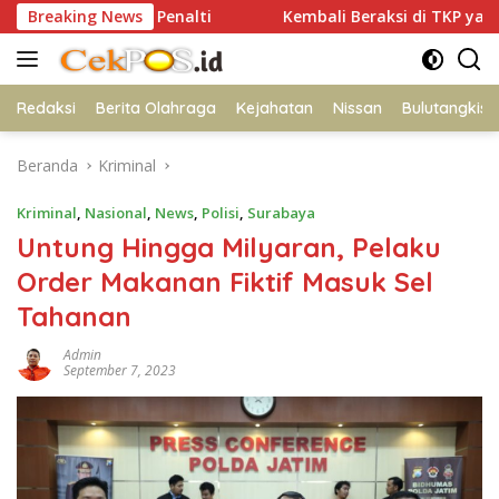
Langsung
i Adu Penalti
Breaking News
Kembali Beraksi di TKP yang Sama, Dua 
ke
konten
Redaksi
Berita Olahraga
Kejahatan
Nissan
Bulutangkis
Beranda
Kriminal
Kriminal
,
Nasional
,
News
,
Polisi
,
Surabaya
Untung Hingga Milyaran, Pelaku
Order Makanan Fiktif Masuk Sel
Tahanan
Admin
September 7, 2023