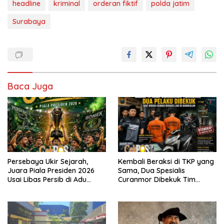
headline
kriminal
orderan fiktif
polda jatim
Surabaya
Baca Juga
Persebaya Ukir Sejarah,
Kembali Beraksi di TKP yang
Juara Piala Presiden 2026
Sama, Dua Spesialis
Usai Libas Persib di Adu
Curanmor Dibekuk Tim
Penalti
Resmob Bangkalan