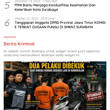
5
Desember 14, 2023
1704 Lihat
FPMI Bantu Menjaga Kondusifitas Keamanan Dan
Ketertiban Kota Surabaya
6
Oktober 23, 2023
1676 Lihat
Tanggapan Anggota DPRD Provinsi Jawa Timur KOMISI
E TERKAIT DUGAAN PUNGLI DI SMKN7 SURABAYA
Berita Kriminal
Ini adalah contoh deskripsi untuk widget recent post wpberita,
anda bisa memasukkan deskripsi pada widget ini.