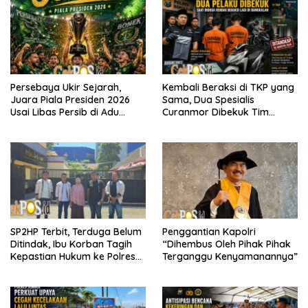
Persebaya Ukir Sejarah,
Kembali Beraksi di TKP yang
Juara Piala Presiden 2026
Sama, Dua Spesialis
Usai Libas Persib di Adu
Curanmor Dibekuk Tim
Penalti
Resmob Bangkalan
SP2HP Terbit, Terduga Belum
Penggantian Kapolri
Ditindak, Ibu Korban Tagih
“Dihembus Oleh Pihak Pihak
Kepastian Hukum ke Polres
Terganggu Kenyamanannya”
Tanjung Perak