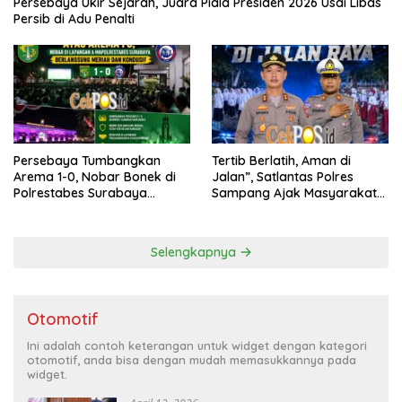
Persebaya Ukir Sejarah, Juara Piala Presiden 2026 Usai Libas
Persib di Adu Penalti
Persebaya Tumbangkan
Tertib Berlatih, Aman di
Arema 1-0, Nobar Bonek di
Jalan”, Satlantas Polres
Polrestabes Surabaya
Sampang Ajak Masyarakat
Berlangsung Meriah dan
Hindari Latihan di Jalan Raya
Kondusif
Selengkapnya
Otomotif
Ini adalah contoh keterangan untuk widget dengan kategori
otomotif, anda bisa dengan mudah memasukkannya pada
widget.