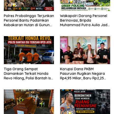
Polres Probolinggo Terjunkan
Wakapolri Dorong Personel
Personel Bantu Padamkan
Berinovasi, Bripda
Kebakaran Hutan di Gunung
Muhammad Putra Aulia Jadi
Bromo
Contoh Nyata
Tiga Orang Sempat
Korupsi Dana PKBM
Diamankan Terkait Honda
Pasuruan Rugikan Negara
Revo Hilang, Polisi Bantah Isu
Rp4,95 Miliar, Baru Rp2,25
Tebusan Rp20 Juta
Miliar yang Kembali ke Kas
Negara