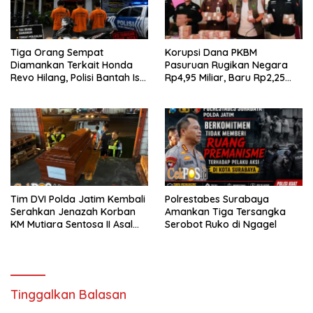
Tiga Orang Sempat
Korupsi Dana PKBM
Diamankan Terkait Honda
Pasuruan Rugikan Negara
Revo Hilang, Polisi Bantah Isu
Rp4,95 Miliar, Baru Rp2,25
Tebusan Rp20 Juta
Miliar yang Kembali ke Kas
Negara
Tim DVI Polda Jatim Kembali
Polrestabes Surabaya
Serahkan Jenazah Korban
Amankan Tiga Tersangka
KM Mutiara Sentosa II Asal
Serobot Ruko di Ngagel
Sumatera dan Sulawesi
kepada Keluarga
Tinggalkan Balasan