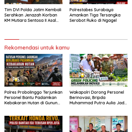
Tim DVI Polda Jatim Kembali
Polrestabes Surabaya
Serahkan Jenazah Korban
Amankan Tiga Tersangka
KM Mutiara Sentosa II Asal
Serobot Ruko di Ngagel
Sumatera dan Sulawesi
kepada Keluarga
Rekomendasi untuk kamu
Polres Probolinggo Terjunkan
Wakapolri Dorong Personel
Personel Bantu Padamkan
Berinovasi, Bripda
Kebakaran Hutan di Gunung
Muhammad Putra Aulia Jadi
Bromo
Contoh Nyata