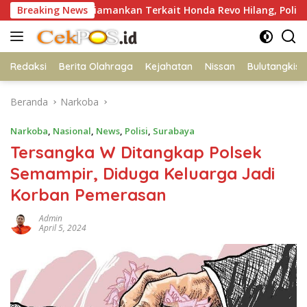
Langsung
 Diamankan Terkait Honda Revo Hilang, Polisi Bantah Isu Teb
Breaking News
ke
konten
Redaksi
Berita Olahraga
Kejahatan
Nissan
Bulutangkis
Beranda
Narkoba
Narkoba
,
Nasional
,
News
,
Polisi
,
Surabaya
Tersangka W Ditangkap Polsek
Semampir, Diduga Keluarga Jadi
Korban Pemerasan
Admin
April 5, 2024