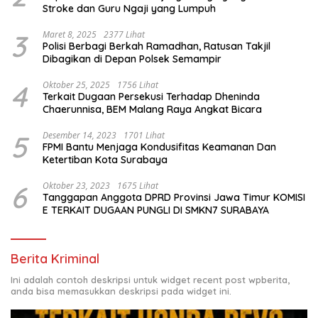
Stroke dan Guru Ngaji yang Lumpuh
3
Maret 8, 2025
2377 Lihat
Polisi Berbagi Berkah Ramadhan, Ratusan Takjil
Dibagikan di Depan Polsek Semampir
4
Oktober 25, 2025
1756 Lihat
Terkait Dugaan Persekusi Terhadap Dheninda
Chaerunnisa, BEM Malang Raya Angkat Bicara
5
Desember 14, 2023
1701 Lihat
FPMI Bantu Menjaga Kondusifitas Keamanan Dan
Ketertiban Kota Surabaya
6
Oktober 23, 2023
1675 Lihat
Tanggapan Anggota DPRD Provinsi Jawa Timur KOMISI
E TERKAIT DUGAAN PUNGLI DI SMKN7 SURABAYA
Berita Kriminal
Ini adalah contoh deskripsi untuk widget recent post wpberita,
anda bisa memasukkan deskripsi pada widget ini.