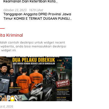
Keamanan Dan Ketertiban Kota
Surabaya
Oktober 23, 2023
1679 Lihat
Tanggapan Anggota DPRD Provinsi Jawa
Timur KOMISI E TERKAIT DUGAAN PUNGLI
DI SMKN7 SURABAYA
ita Kriminal
adalah contoh deskripsi untuk widget recent
 wpberita, anda bisa memasukkan deskripsi
 widget ini.
us 6, 2026