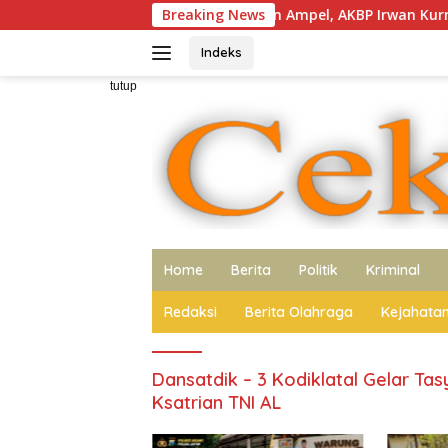
Langsung
Kapolres Baru di Sunan Ampel, AKBP Irwan Kurniawan Teguhkan 
Breaking News
ke
konten
Indeks
tutup
Home
Berita
Politik
Kriminal
Redaksi
Berita Olahraga
Kejahata
Dansatdik – 3 Kodiklatal Gelar Tas
Ksatrian TNI AL