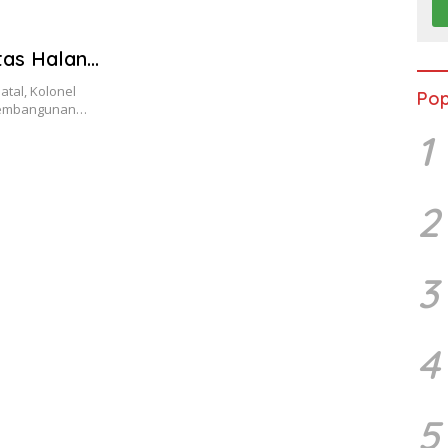
itas Halang
atal, Kolonel
Pop
 Pembangunan…
1
2
3
4
5