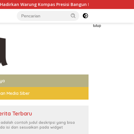
g Kompas Presisi Bangun Komunikasi Perkuat Sinergi untuk Ka
tutup
nya
an Media Siber
erita Terbaru
i adalah contoh judul deskripsi yang bisa
da isi dan sesuaikan pada widget