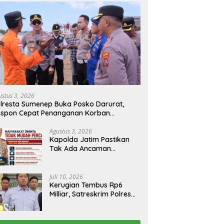
ksi Baru PAM Surya
Semangka Petani Tanah Merah
K
ada Dilantik, FKS3M
Dajah Laris Diserap SPPG,
B
ol Tuntaskan Sisa
Dibeli Langsung dari Lahan
C
oalan KSM
Pertanian
K
ustus 3, 2026
lresta Sumenep Buka Posko Darurat,
espon Cepat Penanganan Korban
bakaran KM Mutiara Sentosa 2
Agustus 3, 2026
Kapolda Jatim Pastikan
Tak Ada Ancaman
Kerusuhan di Jatim,
Warga Diminta Tak
Percaya Hoaks
Juli 10, 2026
Kerugian Tembus Rp6
Milliar, Satreskrim Polres
Bangkalan Tangkap Ibu
Rumah Tangga Pelaku
Arisan Bodong