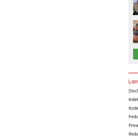
La
Disc
Inde
Kode
Pedo
Priv
Reda