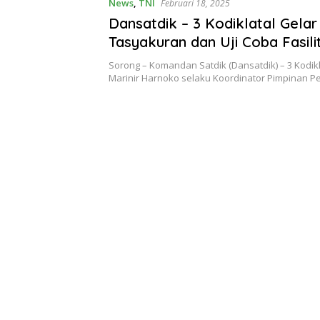
News
,
TNI
Februari 18, 2025
Dansatdik – 3 Kodiklatal Gelar
Tasyakuran dan Uji Coba Fasil
Rintang Ksatrian TNI AL
Sorong – Komandan Satdik (Dansatdik) – 3 Kodikl
Marinir Harnoko selaku Koordinator Pimpinan