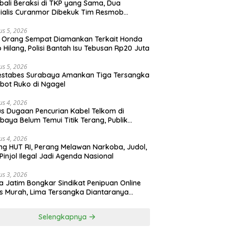
ali Beraksi di TKP yang Sama, Dua
ialis Curanmor Dibekuk Tim Resmob
gkalan
us 5, 2026
 Orang Sempat Diamankan Terkait Honda
 Hilang, Polisi Bantah Isu Tebusan Rp20 Juta
us 5, 2026
estabes Surabaya Amankan Tiga Tersangka
bot Ruko di Ngagel
us 4, 2026
s Dugaan Pencurian Kabel Telkom di
baya Belum Temui Titik Terang, Publik
ak Kepastian Hukum
us 4, 2026
ng HUT RI, Perang Melawan Narkoba, Judol,
Pinjol Ilegal Jadi Agenda Nasional
us 3, 2026
a Jatim Bongkar Sindikat Penipuan Online
 Murah, Lima Tersangka Diantaranya
ga Binaan Lapas Diamankan
Selengkapnya