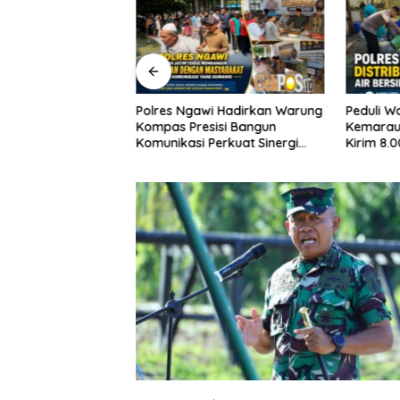
i Hadirkan Warung
Peduli Warga di Tengah
Susuri J
sisi Bangun
Kemarau, Polsek Ngambon
Polres G
Perkuat Sinergi
Kirim 8.000 Liter Air Bersih ke
Lewat J
ibmas
Desa Bondol