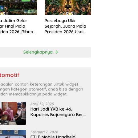
a Jatim Gelar
Persebaya Ukir
r Final Piala
Sejarah, Juara Piala
iden 2026, Ribuan
Presiden 2026 Usai
k Padati
Libas Persib di Adu
angan Mapolda
Penalti
ung Persebaya
Selengkapnya
tomotif
i adalah contoh keterangan untuk widget
ngan kategori otomotif, anda bisa dengan
dah memasukkannya pada widget.
April 12, 2026
Hari Jadi YKB ke-46,
Kapolres Bojonegoro Beri
Hadiah Laptop Bocah
Jago Perbaiki Elektronik
Februari 7, 2026
ETLE Mobile Handheld