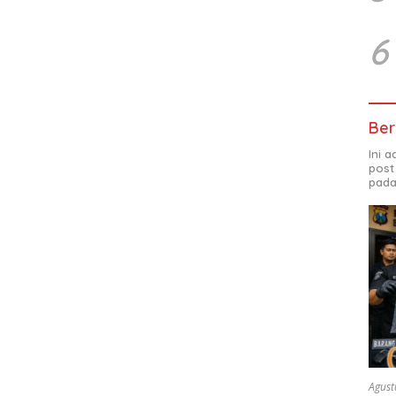
6
Ber
Ini 
post
pada
Agust