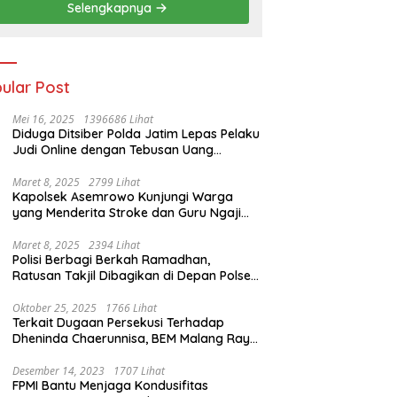
Selengkapnya
ular Post
Mei 16, 2025
1396686 Lihat
Diduga Ditsiber Polda Jatim Lepas Pelaku
Judi Online dengan Tebusan Uang
Puluhan Juta
Maret 8, 2025
2799 Lihat
Kapolsek Asemrowo Kunjungi Warga
yang Menderita Stroke dan Guru Ngaji
yang Lumpuh
Maret 8, 2025
2394 Lihat
Polisi Berbagi Berkah Ramadhan,
Ratusan Takjil Dibagikan di Depan Polsek
Semampir
Oktober 25, 2025
1766 Lihat
Terkait Dugaan Persekusi Terhadap
Dheninda Chaerunnisa, BEM Malang Raya
Angkat Bicara
Desember 14, 2023
1707 Lihat
FPMI Bantu Menjaga Kondusifitas