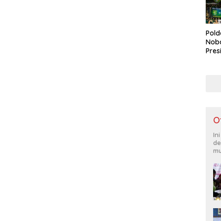
Pold
Noba
Pres
Bone
Lap
Duk
O
In
de
mu