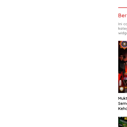
Ber
Ini 
kate
widg
Mukt
Sema
Keh