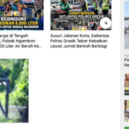
alanan Kota, Satlantas
Polresta Malang Kota Gelar
Dire
resik Tebar Kebaikan
Bakkes dan Makan Bersama,
Semb
umat Berkah Berbagi
Warga Dapat Layanan
Gasp
Kesehatan Gratis
Pers
Ag
Po
R
Ke