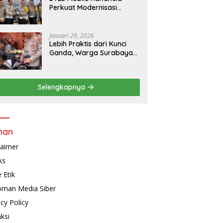
Perkuat Modernisasi
Penindakan Lalu Lintas di
Kaltim
Januari 29, 2026
Lebih Praktis dari Kunci
Ganda, Warga Surabaya
Kini Bisa Pasang Alarm
Motor Gratis di
Polrestabes Surabaya
Selengkapnya
man
laimer
ks
 Etik
man Media Siber
acy Policy
ksi