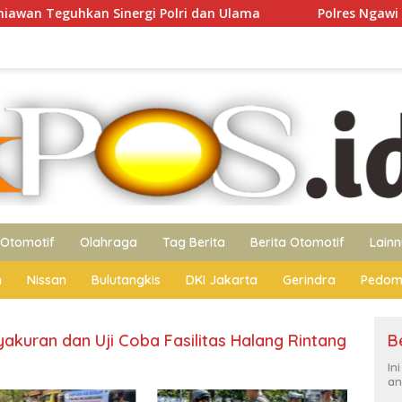
Sinergi Polri dan Ulama
Polres Ngawi Hadirkan Warun
Otomotif
Olahraga
Tag Berita
Berita Otomotif
Lain
n
Nissan
Bulutangkis
DKI Jakarta
Gerindra
Pedom
yakuran dan Uji Coba Fasilitas Halang Rintang
B
In
an