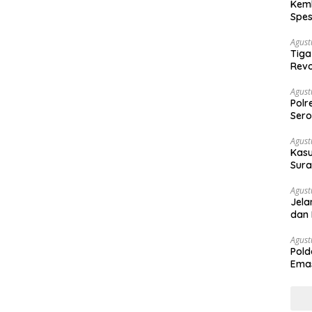
Kemb
Spes
Ban
Agust
Tiga
Revo
Agust
Polr
Sero
Agust
Kasu
Sura
Des
Agust
Jela
dan 
Agust
Pold
Emas
War