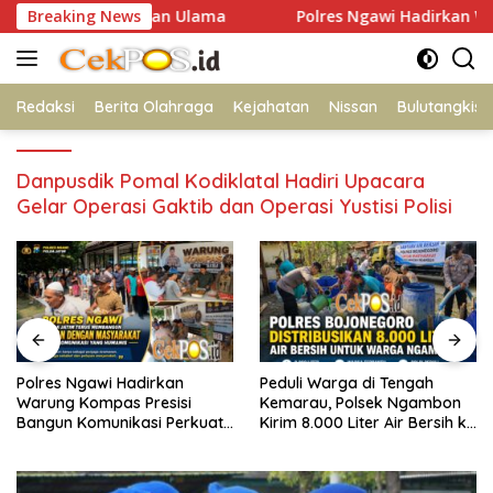
Langsung
rgi Polri dan Ulama
Breaking News
Polres Ngawi Hadirkan Warung Ko
ke
konten
Redaksi
Berita Olahraga
Kejahatan
Nissan
Bulutangkis
Danpusdik Pomal Kodiklatal Hadiri Upacara
Gelar Operasi Gaktib dan Operasi Yustisi Polisi
Peduli Warga di Tengah
Susuri Jalanan Kota,
Kemarau, Polsek Ngambon
Satlantas Polres Gresik Teb
t
Kirim 8.000 Liter Air Bersih ke
Kebaikan Lewat Jumat
Desa Bondol
Berkah Berbagi