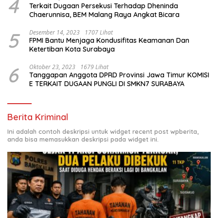
4
Terkait Dugaan Persekusi Terhadap Dheninda
Chaerunnisa, BEM Malang Raya Angkat Bicara
5
Desember 14, 2023
1707 Lihat
FPMI Bantu Menjaga Kondusifitas Keamanan Dan
Ketertiban Kota Surabaya
6
Oktober 23, 2023
1679 Lihat
Tanggapan Anggota DPRD Provinsi Jawa Timur KOMISI
E TERKAIT DUGAAN PUNGLI DI SMKN7 SURABAYA
Berita Kriminal
Ini adalah contoh deskripsi untuk widget recent post wpberita,
anda bisa memasukkan deskripsi pada widget ini.