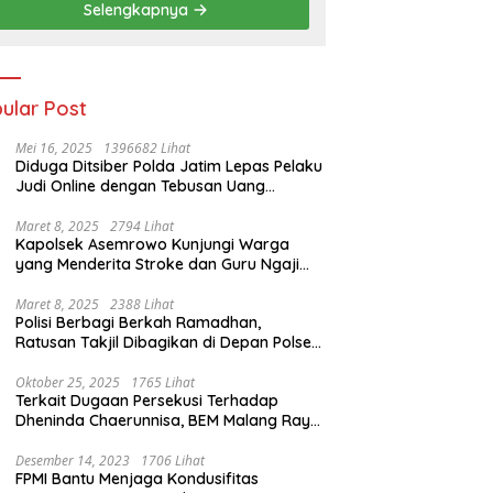
Selengkapnya
ular Post
Mei 16, 2025
1396682 Lihat
Diduga Ditsiber Polda Jatim Lepas Pelaku
Judi Online dengan Tebusan Uang
Puluhan Juta
Maret 8, 2025
2794 Lihat
Kapolsek Asemrowo Kunjungi Warga
yang Menderita Stroke dan Guru Ngaji
yang Lumpuh
Maret 8, 2025
2388 Lihat
Polisi Berbagi Berkah Ramadhan,
Ratusan Takjil Dibagikan di Depan Polsek
Semampir
Oktober 25, 2025
1765 Lihat
Terkait Dugaan Persekusi Terhadap
Dheninda Chaerunnisa, BEM Malang Raya
Angkat Bicara
Desember 14, 2023
1706 Lihat
FPMI Bantu Menjaga Kondusifitas