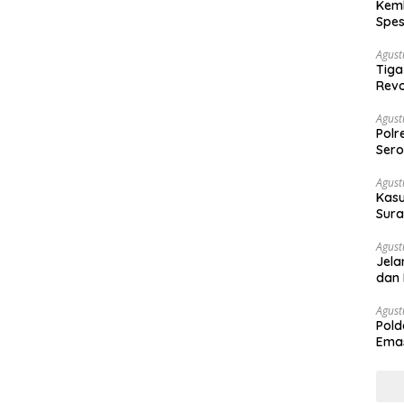
Kemb
Spes
Ban
Agust
Tiga
Revo
Agust
Polr
Sero
Agust
Kasu
Sura
Des
Agust
Jela
dan 
Agust
Pold
Emas
War