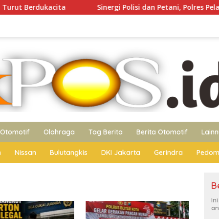
ita
Sinergi Polisi dan Petani, Polres Pelabuhan Tanjun
Otomotif
Olahraga
Tag Berita
Berita Otomotif
Lain
n
Nissan
Bulutangkis
DKI Jakarta
Gerindra
Pedom
B
In
an