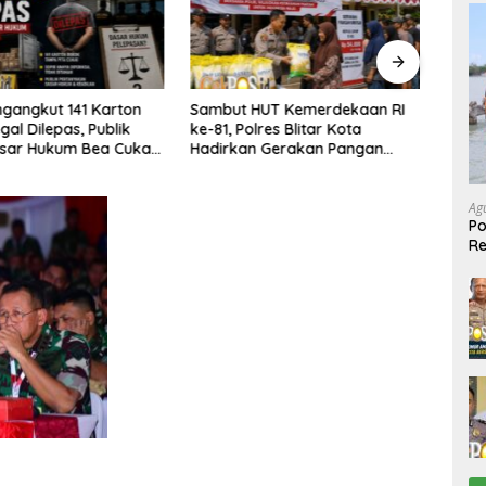
but HUT Kemerdekaan RI
Polda Jatim Gelar Nobar Final
1, Polres Blitar Kota
Piala Presiden 2026, Ribuan
irkan Gerakan Pangan
Bonek Padati Lapangan
ah untuk Masyarakat
Mapolda Dukung Persebaya
Ag
Po
R
Ke