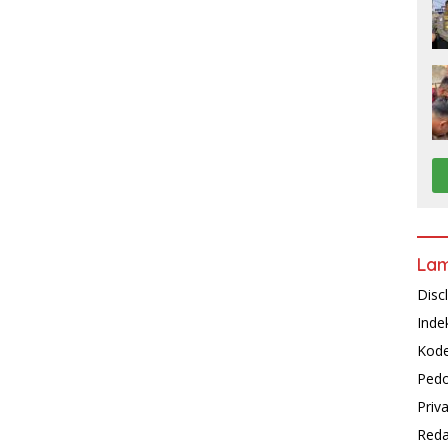
La
Disc
Inde
Kode
Pedo
Priv
Reda