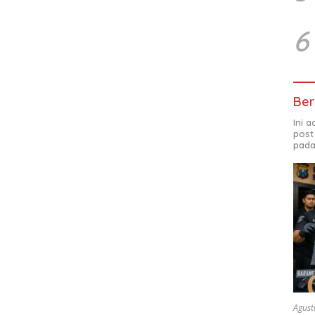
6
Ber
Ini 
post
pada
Agust