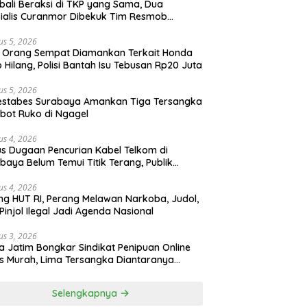
ali Beraksi di TKP yang Sama, Dua
ialis Curanmor Dibekuk Tim Resmob
gkalan
us 5, 2026
 Orang Sempat Diamankan Terkait Honda
 Hilang, Polisi Bantah Isu Tebusan Rp20 Juta
us 5, 2026
estabes Surabaya Amankan Tiga Tersangka
bot Ruko di Ngagel
us 4, 2026
s Dugaan Pencurian Kabel Telkom di
baya Belum Temui Titik Terang, Publik
ak Kepastian Hukum
us 4, 2026
ng HUT RI, Perang Melawan Narkoba, Judol,
Pinjol Ilegal Jadi Agenda Nasional
us 3, 2026
a Jatim Bongkar Sindikat Penipuan Online
 Murah, Lima Tersangka Diantaranya
ga Binaan Lapas Diamankan
Selengkapnya