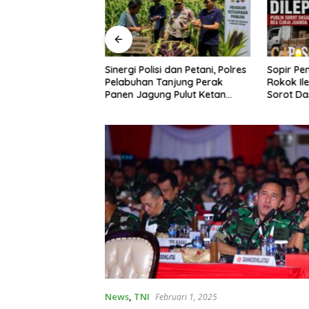
 Polisi dan Petani, Polres
Sopir Pengangkut 141 Karton
Sam
han Tanjung Perak
Rokok Ilegal Dilepas, Publik
ke-8
Jagung Pulut Ketan
Sorot Dasar Hukum Bea Cukai
Had
Juanda
Mur
News
,
TNI
Februari 1, 2025