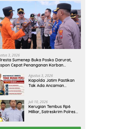
Persebaya Ukir Sejarah, Juara
Kembali Beraksi di TKP yang
Piala Presiden 2026 Usai Libas
Sama, Dua Spesialis Curanmor
Persib di Adu Penalti
Dibekuk Tim Resmob
Bangkalan
ustus 3, 2026
lresta Sumenep Buka Posko Darurat,
espon Cepat Penanganan Korban
bakaran KM Mutiara Sentosa 2
Agustus 3, 2026
Kapolda Jatim Pastikan
Tak Ada Ancaman
Kerusuhan di Jatim,
Warga Diminta Tak
Percaya Hoaks
Juli 10, 2026
Kerugian Tembus Rp6
Milliar, Satreskrim Polres
Bangkalan Tangkap Ibu
Rumah Tangga Pelaku
Arisan Bodong