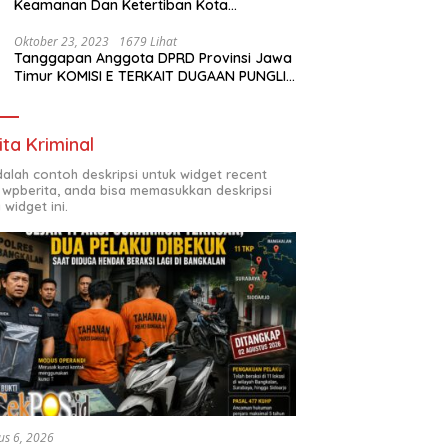
Keamanan Dan Ketertiban Kota
Surabaya
Oktober 23, 2023
1679 Lihat
Tanggapan Anggota DPRD Provinsi Jawa
Timur KOMISI E TERKAIT DUGAAN PUNGLI
DI SMKN7 SURABAYA
ita Kriminal
adalah contoh deskripsi untuk widget recent
 wpberita, anda bisa memasukkan deskripsi
 widget ini.
us 6, 2026