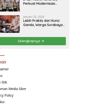
Perkuat Modernisasi
Penindakan Lalu Lintas di
Kaltim
Januari 29, 2026
Lebih Praktis dari Kunci
Ganda, Warga Surabaya
Kini Bisa Pasang Alarm
Motor Gratis di
Polrestabes Surabaya
Selengkapnya
man
laimer
ks
 Etik
man Media Siber
acy Policy
ksi