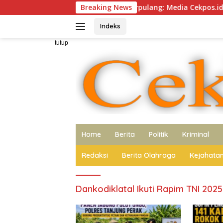
Langsung
r Duka, Cak Sholeh Berpulang: Media Cekpos.id Turut Berdukac
Breaking News
ke
konten
Indeks
tutup
Home
Berita
Politik
Kriminal
Redaksi
Berita Olahraga
Kejahata
Dankodiklatal Ikuti Rapim TNI 2025