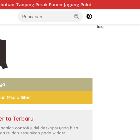
g Perak Panen Jagung Pulut Ketan Ungu
Sopir Pengangkut
tutup
nya
an Media Siber
erita Terbaru
i adalah contoh judul deskripsi yang bisa
da isi dan sesuaikan pada widget