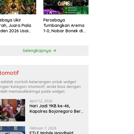
ebaya Ukir
Persebaya
rah, Juara Piala
Tumbangkan Arema
iden 2026 Usai
1-0, Nobar Bonek di
s Persib di Adu
Polrestabes Surabaya
lti
Berlangsung Meriah
dan Kondusif
Selengkapnya
tomotif
i adalah contoh keterangan untuk widget
ngan kategori otomotif, anda bisa dengan
dah memasukkannya pada widget.
April 12, 2026
Hari Jadi YKB ke-46,
Kapolres Bojonegoro Beri
Hadiah Laptop Bocah
Jago Perbaiki Elektronik
Februari 7, 2026
ETLE Mobile Handheld