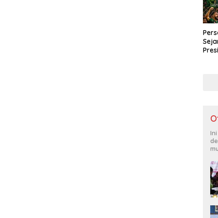
Pers
Seja
Pres
Liba
Pena
O
In
de
mu