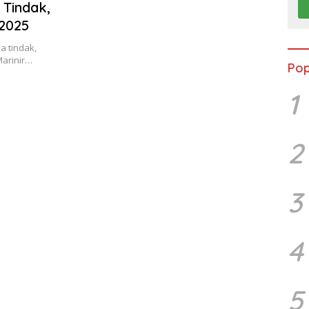
 Tindak,
 2025
a tindak,
Marinir…
Pop
1
2
3
4
5