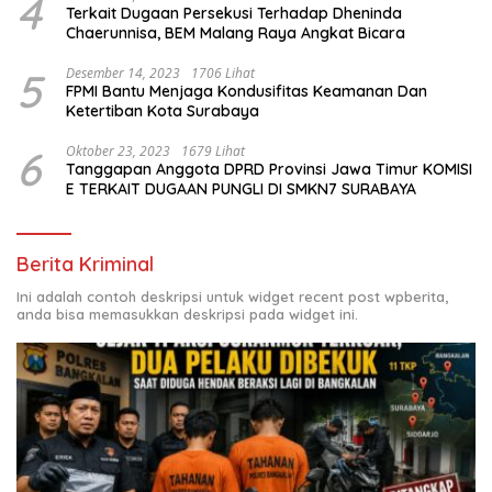
4
Terkait Dugaan Persekusi Terhadap Dheninda
Chaerunnisa, BEM Malang Raya Angkat Bicara
5
Desember 14, 2023
1706 Lihat
FPMI Bantu Menjaga Kondusifitas Keamanan Dan
Ketertiban Kota Surabaya
6
Oktober 23, 2023
1679 Lihat
Tanggapan Anggota DPRD Provinsi Jawa Timur KOMISI
E TERKAIT DUGAAN PUNGLI DI SMKN7 SURABAYA
Berita Kriminal
Ini adalah contoh deskripsi untuk widget recent post wpberita,
anda bisa memasukkan deskripsi pada widget ini.