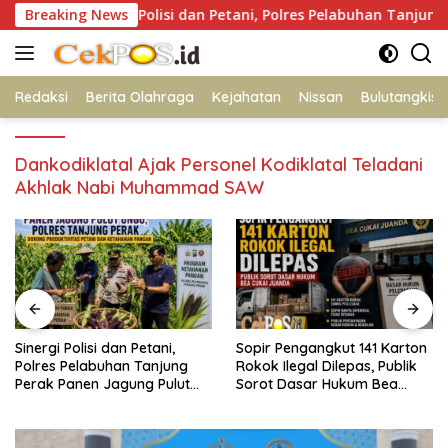
Langsung
Breaking News
Sinergi Polisi dan Petani, Polres Pelabuhan Tanjung Perak
ke
konten
Redaksi
Berita Olahraga
Kejahatan
Nissan
Bulutangkis
Dankodiklatal Ajak Personel Kodiklatal Teladani
Akhlak Nabi Muhammad SAW
tani,
Sopir Pengangkut 141 Karton
Sambut HUT Kemer
anjung
Rokok Ilegal Dilepas, Publik
RI ke-81, Polres Blita
 Pulut
Sorot Dasar Hukum Bea
Hadirkan Gerakan 
Cukai Juanda
Murah untuk Masyar