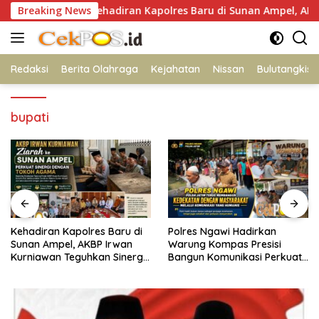
Langsung
n
Breaking News
Kehadiran Kapolres Baru di Sunan Ampel, AKBP Irwan 
ke
konten
Redaksi
Berita Olahraga
Kejahatan
Nissan
Bulutangkis
bupati
Polres Ngawi Hadirkan
Peduli Warga di Tengah
Warung Kompas Presisi
Kemarau, Polsek Ngambon
Bangun Komunikasi Perkuat
Kirim 8.000 Liter Air Bersih ke
Sinergi untuk Kamtibmas
Desa Bondol