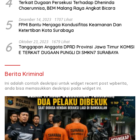
4
Terkait Dugaan Persekusi Terhadap Dheninda
Chaerunnisa, BEM Malang Raya Angkat Bicara
5
Desember 14, 2023
1707 Lihat
FPMI Bantu Menjaga Kondusifitas Keamanan Dan
Ketertiban Kota Surabaya
6
Oktober 23, 2023
1679 Lihat
Tanggapan Anggota DPRD Provinsi Jawa Timur KOMISI
E TERKAIT DUGAAN PUNGLI DI SMKN7 SURABAYA
Berita Kriminal
Ini adalah contoh deskripsi untuk widget recent post wpberita,
anda bisa memasukkan deskripsi pada widget ini.