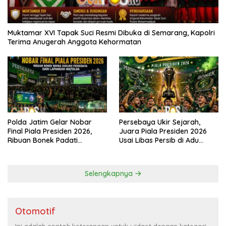
Muktamar XVI Tapak Suci Resmi Dibuka di Semarang, Kapolri
Terima Anugerah Anggota Kehormatan
Polda Jatim Gelar Nobar
Persebaya Ukir Sejarah,
Final Piala Presiden 2026,
Juara Piala Presiden 2026
Ribuan Bonek Padati
Usai Libas Persib di Adu
Lapangan Mapolda Dukung
Penalti
Persebaya
Selengkapnya
Otomotif
Ini adalah contoh keterangan untuk widget dengan kategori