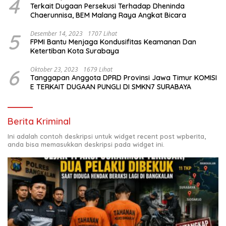
4
Terkait Dugaan Persekusi Terhadap Dheninda
Chaerunnisa, BEM Malang Raya Angkat Bicara
5
Desember 14, 2023
1707 Lihat
FPMI Bantu Menjaga Kondusifitas Keamanan Dan
Ketertiban Kota Surabaya
6
Oktober 23, 2023
1679 Lihat
Tanggapan Anggota DPRD Provinsi Jawa Timur KOMISI
E TERKAIT DUGAAN PUNGLI DI SMKN7 SURABAYA
Berita Kriminal
Ini adalah contoh deskripsi untuk widget recent post wpberita,
anda bisa memasukkan deskripsi pada widget ini.