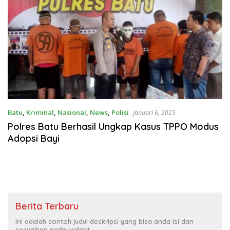
Batu
,
Kriminal
,
Nasional
,
News
,
Polisi
Januari 6, 2025
Polres Batu Berhasil Ungkap Kasus TPPO Modus
Adopsi Bayi
Berita Terbaru
Ini adalah contoh judul deskripsi yang bisa anda isi dan
sesuaikan pada widget