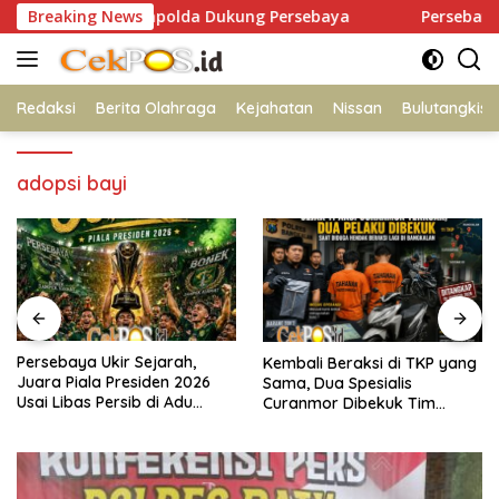
Langsung
 Lapangan Mapolda Dukung Persebaya
Breaking News
Persebaya Ukir Seja
ke
konten
Redaksi
Berita Olahraga
Kejahatan
Nissan
Bulutangkis
adopsi bayi
ir Sejarah,
SP2HP Terbit,
Kembali Beraksi di TKP yang
Presiden 2026
Ditindak, Ibu
Sama, Dua Spesialis
rsib di Adu
Kepastian Hu
Curanmor Dibekuk Tim
Tanjung Pera
Resmob Bangkalan