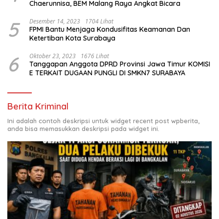
Chaerunnisa, BEM Malang Raya Angkat Bicara
5
Desember 14, 2023
1704 Lihat
FPMI Bantu Menjaga Kondusifitas Keamanan Dan
Ketertiban Kota Surabaya
6
Oktober 23, 2023
1676 Lihat
Tanggapan Anggota DPRD Provinsi Jawa Timur KOMISI
E TERKAIT DUGAAN PUNGLI DI SMKN7 SURABAYA
Berita Kriminal
Ini adalah contoh deskripsi untuk widget recent post wpberita,
anda bisa memasukkan deskripsi pada widget ini.