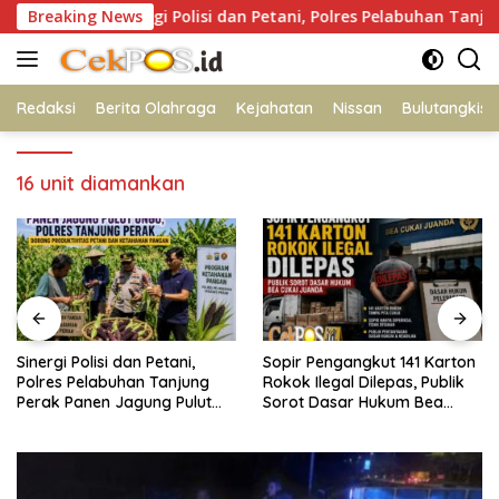
Langsung
Breaking News
Sinergi Polisi dan Petani, Polres Pelabuhan Tanjung Pera
ke
konten
Redaksi
Berita Olahraga
Kejahatan
Nissan
Bulutangkis
16 unit diamankan
 dan Petani,
Sopir Pengangkut 141 Karton
Sambut HUT 
uhan Tanjung
Rokok Ilegal Dilepas, Publik
RI ke-81, Polre
Jagung Pulut
Sorot Dasar Hukum Bea
Hadirkan Ger
Cukai Juanda
Murah untuk 