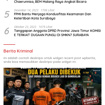
Chaerunnisa, BEM Malang Raya Angkat Bicara
5
Desember 14, 2023
1706 Lihat
FPMI Bantu Menjaga Kondusifitas Keamanan Dan
Ketertiban Kota Surabaya
6
Oktober 23, 2023
1679 Lihat
Tanggapan Anggota DPRD Provinsi Jawa Timur KOMISI
E TERKAIT DUGAAN PUNGLI DI SMKN7 SURABAYA
Berita Kriminal
Ini adalah contoh deskripsi untuk widget recent post wpberita,
anda bisa memasukkan deskripsi pada widget ini.