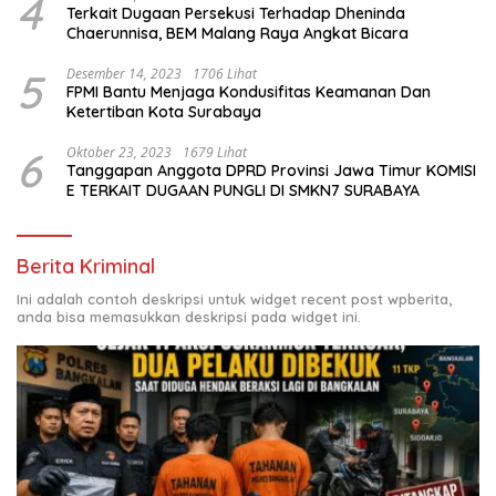
4
Terkait Dugaan Persekusi Terhadap Dheninda
Chaerunnisa, BEM Malang Raya Angkat Bicara
5
Desember 14, 2023
1706 Lihat
FPMI Bantu Menjaga Kondusifitas Keamanan Dan
Ketertiban Kota Surabaya
6
Oktober 23, 2023
1679 Lihat
Tanggapan Anggota DPRD Provinsi Jawa Timur KOMISI
E TERKAIT DUGAAN PUNGLI DI SMKN7 SURABAYA
Berita Kriminal
Ini adalah contoh deskripsi untuk widget recent post wpberita,
anda bisa memasukkan deskripsi pada widget ini.