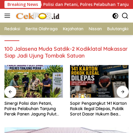
Langsung
Breaking News
Sinergi Polisi dan Petani, Polres Pelabuhan Tanjung Perak
ke
konten
Redaksi
Berita Olahraga
Kejahatan
Nissan
Bulutangkis
100 Jalasena Muda Satdik-2 Kodiklatal Makassar
Siap Jadi Ujung Tombak Satuan
Sopir Pengangkut 141 Karton
Sambut HUT Kemerdekaan
Rokok Ilegal Dilepas, Publik
RI ke-81, Polres Blitar Kota
Sorot Dasar Hukum Bea
Hadirkan Gerakan Pangan
Cukai Juanda
Murah untuk Masyarakat