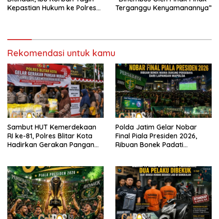
Kepastian Hukum ke Polres
Terganggu Kenyamanannya”
Tanjung Perak
Rekomendasi untuk kamu
Sambut HUT Kemerdekaan
Polda Jatim Gelar Nobar
RI ke-81, Polres Blitar Kota
Final Piala Presiden 2026,
Hadirkan Gerakan Pangan
Ribuan Bonek Padati
Murah untuk Masyarakat
Lapangan Mapolda Dukung
Persebaya