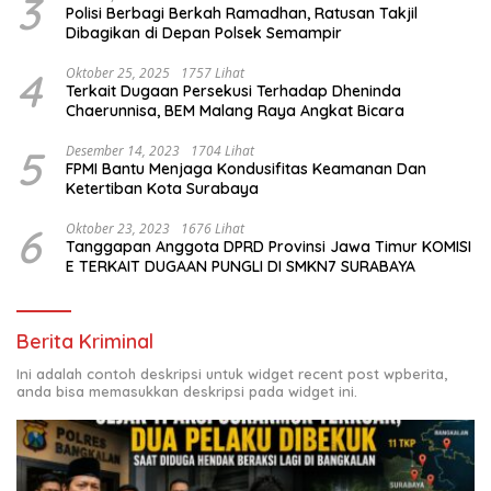
3
Polisi Berbagi Berkah Ramadhan, Ratusan Takjil
Dibagikan di Depan Polsek Semampir
4
Oktober 25, 2025
1757 Lihat
Terkait Dugaan Persekusi Terhadap Dheninda
Chaerunnisa, BEM Malang Raya Angkat Bicara
5
Desember 14, 2023
1704 Lihat
FPMI Bantu Menjaga Kondusifitas Keamanan Dan
Ketertiban Kota Surabaya
6
Oktober 23, 2023
1676 Lihat
Tanggapan Anggota DPRD Provinsi Jawa Timur KOMISI
E TERKAIT DUGAAN PUNGLI DI SMKN7 SURABAYA
Berita Kriminal
Ini adalah contoh deskripsi untuk widget recent post wpberita,
anda bisa memasukkan deskripsi pada widget ini.