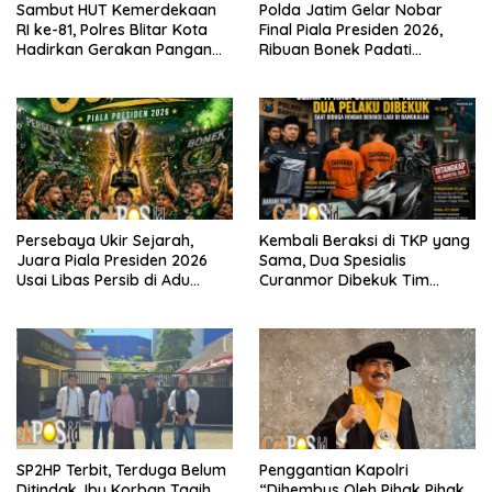
Sambut HUT Kemerdekaan
Polda Jatim Gelar Nobar
RI ke-81, Polres Blitar Kota
Final Piala Presiden 2026,
Hadirkan Gerakan Pangan
Ribuan Bonek Padati
Murah untuk Masyarakat
Lapangan Mapolda Dukung
Persebaya
Persebaya Ukir Sejarah,
Kembali Beraksi di TKP yang
Juara Piala Presiden 2026
Sama, Dua Spesialis
Usai Libas Persib di Adu
Curanmor Dibekuk Tim
Penalti
Resmob Bangkalan
SP2HP Terbit, Terduga Belum
Penggantian Kapolri
Ditindak, Ibu Korban Tagih
“Dihembus Oleh Pihak Pihak