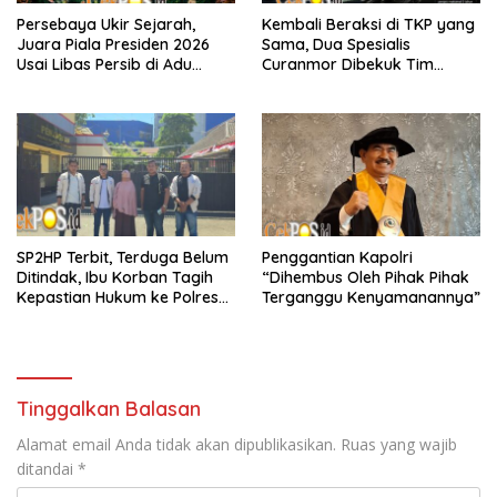
Persebaya Ukir Sejarah,
Kembali Beraksi di TKP yang
Juara Piala Presiden 2026
Sama, Dua Spesialis
Usai Libas Persib di Adu
Curanmor Dibekuk Tim
Penalti
Resmob Bangkalan
SP2HP Terbit, Terduga Belum
Penggantian Kapolri
Ditindak, Ibu Korban Tagih
“Dihembus Oleh Pihak Pihak
Kepastian Hukum ke Polres
Terganggu Kenyamanannya”
Tanjung Perak
Tinggalkan Balasan
Alamat email Anda tidak akan dipublikasikan.
Ruas yang wajib
ditandai
*