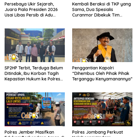
Persebaya Ukir Sejarah,
Kembali Beraksi di TKP yang
Juara Piala Presiden 2026
Sama, Dua Spesialis
Usai Libas Persib di Adu
Curanmor Dibekuk Tim
Penalti
Resmob Bangkalan
SP2HP Terbit, Terduga Belum
Penggantian Kapolri
Ditindak, Ibu Korban Tagih
“Dihembus Oleh Pihak Pihak
Kepastian Hukum ke Polres
Terganggu Kenyamanannya”
Tanjung Perak
Polres Jember Masifkan
Polres Jombang Perkuat