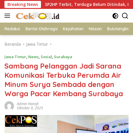
Langsung
n
Breaking News
SP2HP Terbit, Terduga Belum Ditindak, Ibu Korban Ta
ke
konten
Redaksi
Berita Olahraga
Kejahatan
Nissan
Bulutangkis
Beranda
Jawa Timur
Jawa Timur
,
News
,
Sosial
,
Surabaya
Sambang Pelanggan Jadi Sarana
Komunikasi Terbuka Perumda Air
Minum Surya Sembada dengan
Warga Pacar Kembang Surabaya
Admin Hanafi
Oktober 8, 2025