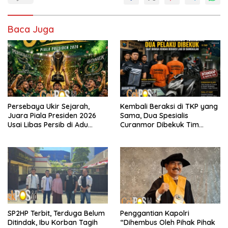
Baca Juga
Persebaya Ukir Sejarah,
Kembali Beraksi di TKP yang
Juara Piala Presiden 2026
Sama, Dua Spesialis
Usai Libas Persib di Adu
Curanmor Dibekuk Tim
Penalti
Resmob Bangkalan
SP2HP Terbit, Terduga Belum
Penggantian Kapolri
Ditindak, Ibu Korban Tagih
“Dihembus Oleh Pihak Pihak