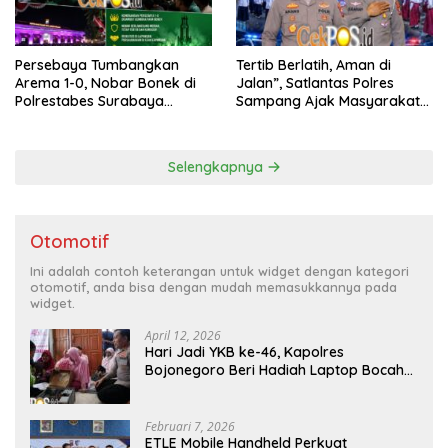
Persebaya Tumbangkan
Tertib Berlatih, Aman di
Arema 1-0, Nobar Bonek di
Jalan”, Satlantas Polres
Polrestabes Surabaya
Sampang Ajak Masyarakat
Berlangsung Meriah dan
Hindari Latihan di Jalan Raya
Kondusif
Selengkapnya
Otomotif
Ini adalah contoh keterangan untuk widget dengan kategori
otomotif, anda bisa dengan mudah memasukkannya pada
widget.
April 12, 2026
Hari Jadi YKB ke-46, Kapolres
Bojonegoro Beri Hadiah Laptop Bocah
Jago Perbaiki Elektronik
Februari 7, 2026
ETLE Mobile Handheld Perkuat