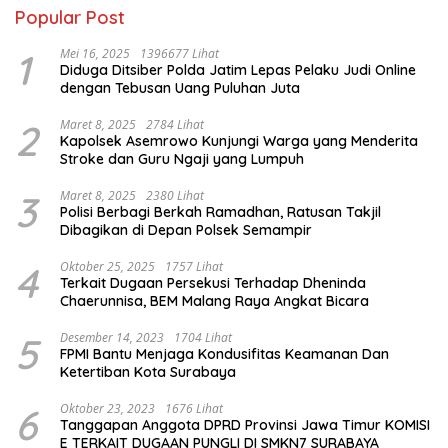
Popular Post
1
Mei 16, 2025
1396677 Lihat
Diduga Ditsiber Polda Jatim Lepas Pelaku Judi Online
dengan Tebusan Uang Puluhan Juta
2
Maret 8, 2025
2784 Lihat
Kapolsek Asemrowo Kunjungi Warga yang Menderita
Stroke dan Guru Ngaji yang Lumpuh
3
Maret 8, 2025
2380 Lihat
Polisi Berbagi Berkah Ramadhan, Ratusan Takjil
Dibagikan di Depan Polsek Semampir
4
Oktober 25, 2025
1757 Lihat
Terkait Dugaan Persekusi Terhadap Dheninda
Chaerunnisa, BEM Malang Raya Angkat Bicara
5
Desember 14, 2023
1704 Lihat
FPMI Bantu Menjaga Kondusifitas Keamanan Dan
Ketertiban Kota Surabaya
6
Oktober 23, 2023
1676 Lihat
Tanggapan Anggota DPRD Provinsi Jawa Timur KOMISI
E TERKAIT DUGAAN PUNGLI DI SMKN7 SURABAYA