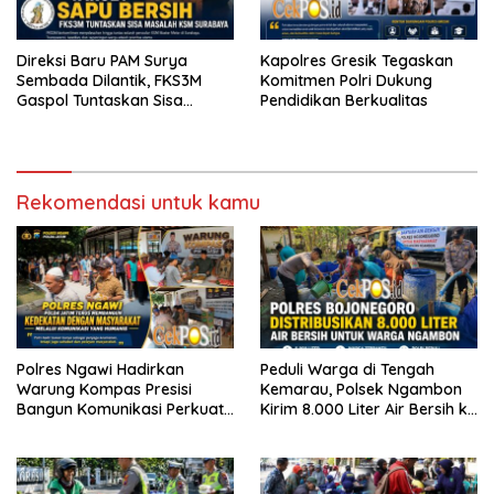
Direksi Baru PAM Surya
Kapolres Gresik Tegaskan
Sembada Dilantik, FKS3M
Komitmen Polri Dukung
Gaspol Tuntaskan Sisa
Pendidikan Berkualitas
Persoalan KSM
Rekomendasi untuk kamu
Polres Ngawi Hadirkan
Peduli Warga di Tengah
Warung Kompas Presisi
Kemarau, Polsek Ngambon
Bangun Komunikasi Perkuat
Kirim 8.000 Liter Air Bersih ke
Sinergi untuk Kamtibmas
Desa Bondol