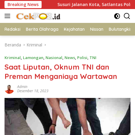
Langsung
dol
Breaking News
Susuri Jalanan Kota, Satlantas Polres Gresik Teba
ke
konten
Redaksi
Berita Olahraga
Kejahatan
Nissan
Bulutangkis
Beranda
Kriminal
Kriminal
,
Lamongan
,
Nasional
,
News
,
Polisi
,
TNI
Saat Liputan, Oknum TNI dan
Preman Menganiaya Wartawan
Admin
Desember 18, 2023