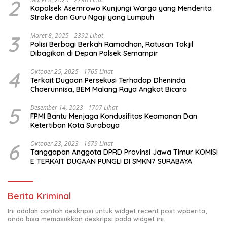
2
Kapolsek Asemrowo Kunjungi Warga yang Menderita
Stroke dan Guru Ngaji yang Lumpuh
3
Maret 8, 2025
2392 Lihat
Polisi Berbagi Berkah Ramadhan, Ratusan Takjil
Dibagikan di Depan Polsek Semampir
4
Oktober 25, 2025
1765 Lihat
Terkait Dugaan Persekusi Terhadap Dheninda
Chaerunnisa, BEM Malang Raya Angkat Bicara
5
Desember 14, 2023
1707 Lihat
FPMI Bantu Menjaga Kondusifitas Keamanan Dan
Ketertiban Kota Surabaya
6
Oktober 23, 2023
1679 Lihat
Tanggapan Anggota DPRD Provinsi Jawa Timur KOMISI
E TERKAIT DUGAAN PUNGLI DI SMKN7 SURABAYA
Berita Kriminal
Ini adalah contoh deskripsi untuk widget recent post wpberita,
anda bisa memasukkan deskripsi pada widget ini.