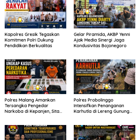
Kapolres Gresik Tegaskan
Gelar Piramida, AKBP Yenni
Komitmen Polri Dukung
Ajak Media Sinergi Jaga
Pendidikan Berkualitas
Kondusivitas Bojonegoro
Polres Malang Amankan
Polres Probolinggo
Tersangka Pengedar
Intensifkan Penanganan
Narkoba di Kepanjen, Sita
Karhutla di Lereng Gunung
Sabu 96 Gram dan Ganja 131
Bromo
Gram