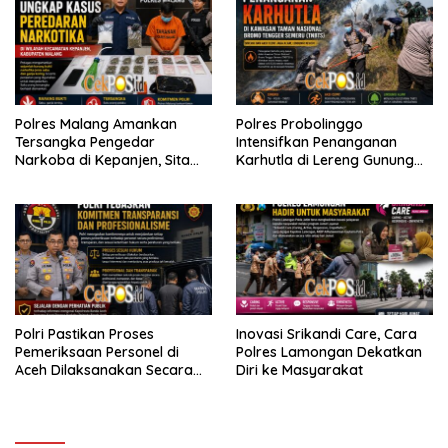
Polres Malang Amankan
Polres Probolinggo
Tersangka Pengedar
Intensifkan Penanganan
Narkoba di Kepanjen, Sita
Karhutla di Lereng Gunung
Sabu 96 Gram dan Ganja 131
Bromo
Gram
Polri Pastikan Proses
Inovasi Srikandi Care, Cara
Pemeriksaan Personel di
Polres Lamongan Dekatkan
Aceh Dilaksanakan Secara
Diri ke Masyarakat
Profesional dan Transparan