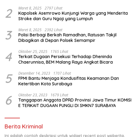
2
Maret 8, 2025
2797 Lihat
Kapolsek Asemrowo Kunjungi Warga yang Menderita
Stroke dan Guru Ngaji yang Lumpuh
3
Maret 8, 2025
2392 Lihat
Polisi Berbagi Berkah Ramadhan, Ratusan Takjil
Dibagikan di Depan Polsek Semampir
4
Oktober 25, 2025
1765 Lihat
Terkait Dugaan Persekusi Terhadap Dheninda
Chaerunnisa, BEM Malang Raya Angkat Bicara
5
Desember 14, 2023
1707 Lihat
FPMI Bantu Menjaga Kondusifitas Keamanan Dan
Ketertiban Kota Surabaya
6
Oktober 23, 2023
1679 Lihat
Tanggapan Anggota DPRD Provinsi Jawa Timur KOMISI
E TERKAIT DUGAAN PUNGLI DI SMKN7 SURABAYA
Berita Kriminal
Ini adalah contoh deskripsi untuk widget recent post wpberita,