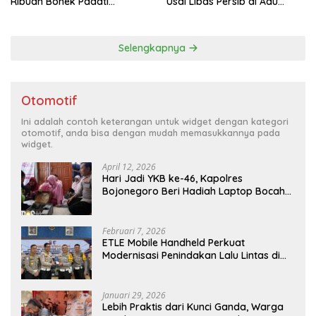
Ribuan Bonek Padati
Usai Libas Persib di Adu
Lapangan Mapolda Dukung
Penalti
Persebaya
Selengkapnya
Otomotif
Ini adalah contoh keterangan untuk widget dengan kategori
otomotif, anda bisa dengan mudah memasukkannya pada
widget.
April 12, 2026
Hari Jadi YKB ke-46, Kapolres
Bojonegoro Beri Hadiah Laptop Bocah
Jago Perbaiki Elektronik
Februari 7, 2026
ETLE Mobile Handheld Perkuat
Modernisasi Penindakan Lalu Lintas di
Kaltim
Januari 29, 2026
Lebih Praktis dari Kunci Ganda, Warga