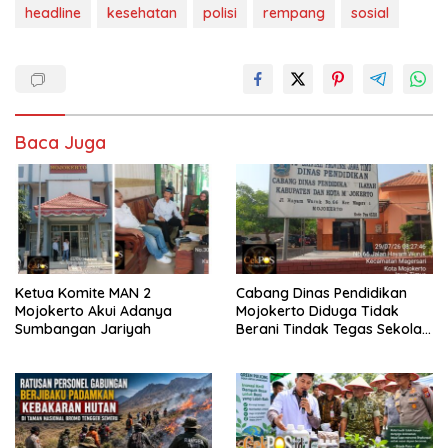
headline
kesehatan
polisi
rempang
sosial
Baca Juga
Ketua Komite MAN 2
Cabang Dinas Pendidikan
Mojokerto Akui Adanya
Mojokerto Diduga Tidak
Sumbangan Jariyah
Berani Tindak Tegas Sekolah
Penahan Ijazah Siswa