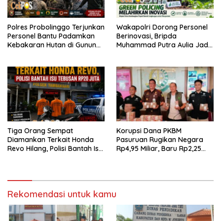
Polres Probolinggo Terjunkan
Wakapolri Dorong Personel
Personel Bantu Padamkan
Berinovasi, Bripda
Kebakaran Hutan di Gunung
Muhammad Putra Aulia Jadi
Bromo
Contoh Nyata
Tiga Orang Sempat
Korupsi Dana PKBM
Diamankan Terkait Honda
Pasuruan Rugikan Negara
Revo Hilang, Polisi Bantah Isu
Rp4,95 Miliar, Baru Rp2,25
Tebusan Rp20 Juta
Miliar yang Kembali ke Kas
Negara
Rekomendasi untuk kamu