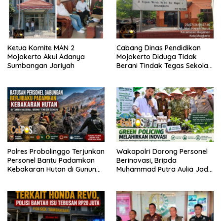
Ketua Komite MAN 2
Cabang Dinas Pendidikan
Mojokerto Akui Adanya
Mojokerto Diduga Tidak
Sumbangan Jariyah
Berani Tindak Tegas Sekolah
Penahan Ijazah Siswa
Polres Probolinggo Terjunkan
Wakapolri Dorong Personel
Personel Bantu Padamkan
Berinovasi, Bripda
Kebakaran Hutan di Gunung
Muhammad Putra Aulia Jadi
Bromo
Contoh Nyata