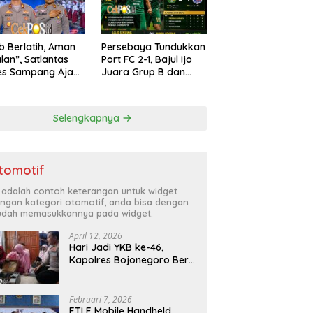
ib Berlatih, Aman
Persebaya Tundukkan
alan”, Satlantas
Port FC 2-1, Bajul Ijo
es Sampang Ajak
Juara Grup B dan
arakat Hindari
Melaju ke Semifinal
han di Jalan Raya
Selengkapnya
tomotif
i adalah contoh keterangan untuk widget
ngan kategori otomotif, anda bisa dengan
dah memasukkannya pada widget.
April 12, 2026
Hari Jadi YKB ke-46,
Kapolres Bojonegoro Beri
Hadiah Laptop Bocah
Jago Perbaiki Elektronik
Februari 7, 2026
ETLE Mobile Handheld