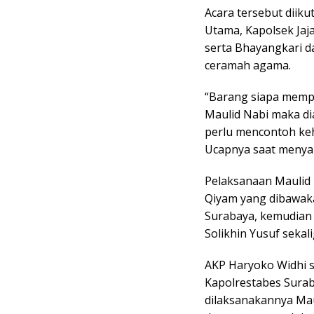
Acara tersebut diiku
Utama, Kapolsek Jaj
serta Bhayangkari d
ceramah agama.
“Barang siapa mempe
Maulid Nabi maka di
perlu mencontoh keh
Ucapnya saat menya
Pelaksanaan Maulid N
Qiyam yang dibawaka
Surabaya, kemudian 
Solikhin Yusuf sekal
AKP Haryoko Widhi 
Kapolrestabes Sura
dilaksanakannya Mau