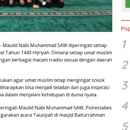
Pop
1
 – Maulid Nabi Muhammad SAW diperingati setiap
wal Tahun 1443 Hijriyah. Dimana setiap umat muslim
gan berbagai macam tradisi sesuai dengan daerah
2
lakukan agar umat muslim tetap mengingat sosok
3
iharapkan bisa menjadi teladan dan juga inspirasi
a dalam menjalani kehidupan di dunia nyata.
4
ringati Maulid Nabi Muhammad SAW, Polrestabes
garakan acara Tausiyah di masjid Baiturrahman
5