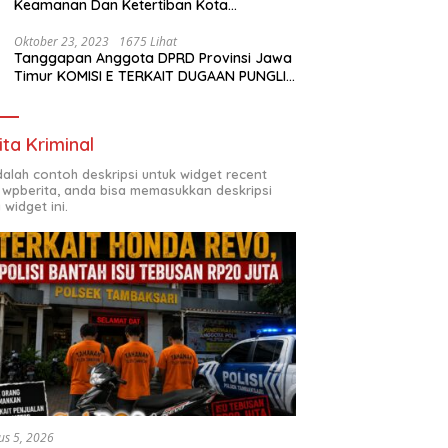
Keamanan Dan Ketertiban Kota
Surabaya
Oktober 23, 2023
1675 Lihat
Tanggapan Anggota DPRD Provinsi Jawa
Timur KOMISI E TERKAIT DUGAAN PUNGLI
DI SMKN7 SURABAYA
ita Kriminal
adalah contoh deskripsi untuk widget recent
 wpberita, anda bisa memasukkan deskripsi
 widget ini.
us 5, 2026