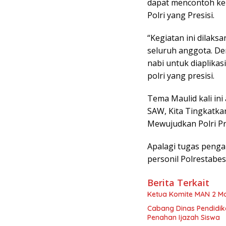
dapat mencontoh ke
Polri yang Presisi.
“Kegiatan ini dilak
seluruh anggota. D
nabi untuk diaplika
polri yang presisi.
Tema Maulid kali in
SAW, Kita Tingkatka
Mewujudkan Polri Pre
Apalagi tugas peng
personil Polrestabe
Berita Terkait
Ketua Komite MAN 2 M
Cabang Dinas Pendidik
Penahan Ijazah Siswa