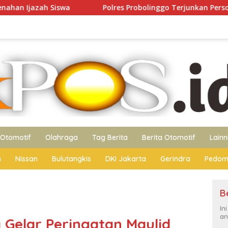
Polres Probolinggo Terjunkan Personel Bantu Padamkan 
Otomotif
Olahraga
Tag Berita
Berita Otomotif
Lain
n
Nissan
Bulutangkis
DKI Jakarta
Gerindra
Pedom
B
In
an
 Gelar Peringatan Maulid