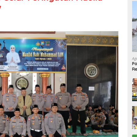
W
Ag
Po
R
Ke