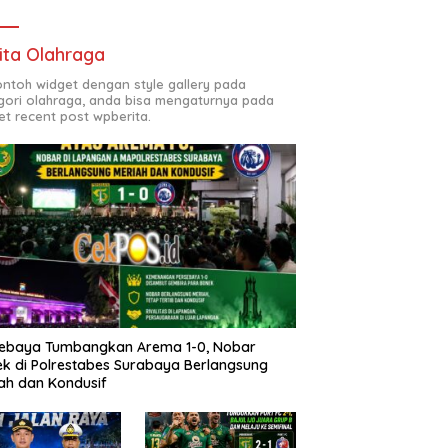
ita Olahraga
contoh widget dengan style gallery pada
gori olahraga, anda bisa mengaturnya pada
et recent post wpberita.
sebaya Tumbangkan Arema 1-0, Nobar
k di Polrestabes Surabaya Berlangsung
ah dan Kondusif