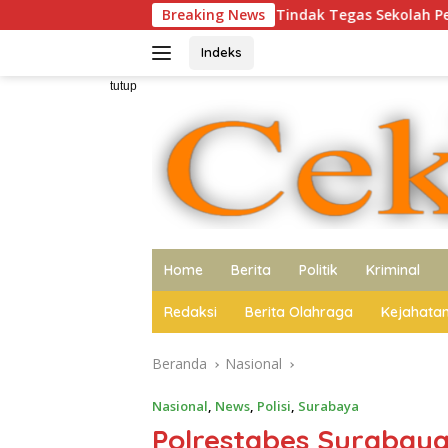
Langsung
a Tidak Berani Tindak Tegas Sekolah Penahan Ijazah Siswa
Breaking News
ke
konten
Indeks
tutup
Home
Berita
Politik
Kriminal
Redaksi
Berita Olahraga
Kejahata
Beranda
Nasional
Nasional
,
News
,
Polisi
,
Surabaya
Polrestabes Surabaya