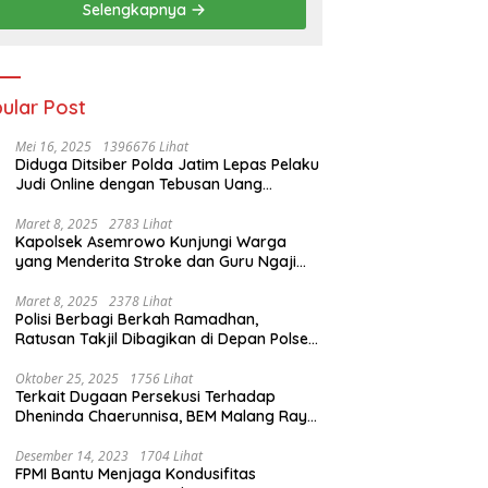
Selengkapnya
ular Post
Mei 16, 2025
1396676 Lihat
Diduga Ditsiber Polda Jatim Lepas Pelaku
Judi Online dengan Tebusan Uang
Puluhan Juta
Maret 8, 2025
2783 Lihat
Kapolsek Asemrowo Kunjungi Warga
yang Menderita Stroke dan Guru Ngaji
yang Lumpuh
Maret 8, 2025
2378 Lihat
Polisi Berbagi Berkah Ramadhan,
Ratusan Takjil Dibagikan di Depan Polsek
Semampir
Oktober 25, 2025
1756 Lihat
Terkait Dugaan Persekusi Terhadap
Dheninda Chaerunnisa, BEM Malang Raya
Angkat Bicara
Desember 14, 2023
1704 Lihat
FPMI Bantu Menjaga Kondusifitas