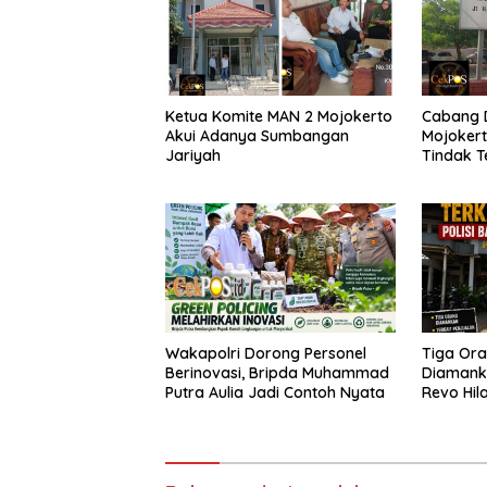
Ketua Komite MAN 2 Mojokerto
Cabang D
Akui Adanya Sumbangan
Mojokert
Jariyah
Tindak T
Ijazah S
Wakapolri Dorong Personel
Tiga Or
Berinovasi, Bripda Muhammad
Diamank
Putra Aulia Jadi Contoh Nyata
Revo Hila
Tebusan