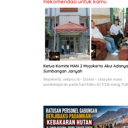
Rekomendasi untuk kamu
Ketua Komite MAN 2 Mojokerto Akui Adany
Sumbangan Jariyah
Mojokerto, cekpos.id – Disela – sela jam mata
pembelajaran pada hari Rabu (5/7/26) siang, YL