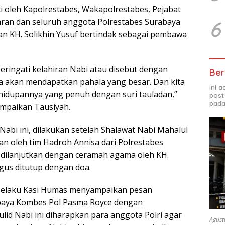
ti oleh Kapolrestabes, Wakapolrestabes, Pejabat
aran dan seluruh anggota Polrestabes Surabaya
6
an KH. Solikhin Yusuf bertindak sebagai pembawa
ringati kelahiran Nabi atau disebut dengan
Ber
a akan mendapatkan pahala yang besar. Dan kita
Ini 
idupannya yang penuh dengan suri tauladan,”
post
pada
mpaikan Tausiyah.
abi ini, dilakukan setelah Shalawat Nabi Mahalul
n oleh tim Hadroh Annisa dari Polrestabes
dilanjutkan dengan ceramah agama oleh KH.
igus ditutup dengan doa.
selaku Kasi Humas menyampaikan pesan
baya Kombes Pol Pasma Royce dengan
lid Nabi ini diharapkan para anggota Polri agar
Agust