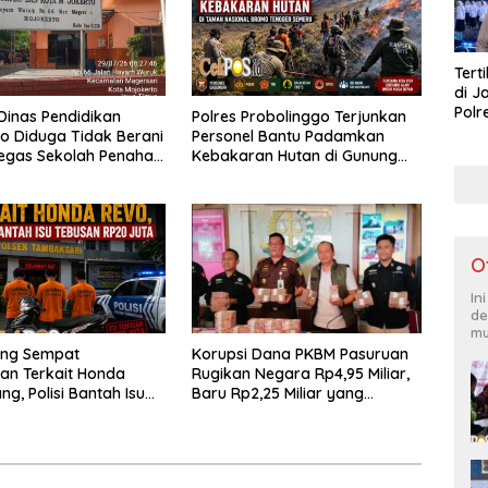
Tert
di J
Polr
inas Pendidikan
Polres Probolinggo Terjunkan
Masy
o Diduga Tidak Berani
Personel Bantu Padamkan
Lati
egas Sekolah Penahan
Kebakaran Hutan di Gunung
iswa
Bromo
O
In
de
mu
ang Sempat
Korupsi Dana PKBM Pasuruan
an Terkait Honda
Rugikan Negara Rp4,95 Miliar,
ng, Polisi Bantah Isu
Baru Rp2,25 Miliar yang
 Rp20 Juta
Kembali ke Kas Negara