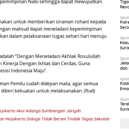
pemimpinan Nabi sehingga dapat mewujudkan
Tiga
Revo
Agust
sanakan untuk memberikan siraman rohani kepada
Polr
Sero
engan maksud dapat meneladani kepemimpinan
sikan dalam pelaksanaan tugas sehari hari menuju
Agust
Kasu
Sura
Des
i adalah “Dengan Meneladani Akhlak Rosulullah
Agust
n Kinerja Dengan Ikhlas dan Cerdas, Guna
Jela
dan 
sisi Indonesia Maju”.
Agust
aman Pemilu sudah didepan mata, agar semua
Pold
Emas
s diberi kekuatan untuk melaksanakan. (Rud)
War
Agust
Ter
Sura
ojokerto Akui Adanya Sumbangan Jariyah
Peny
an Mojokerto Diduga Tidak Berani Tindak Tegas Sekolah