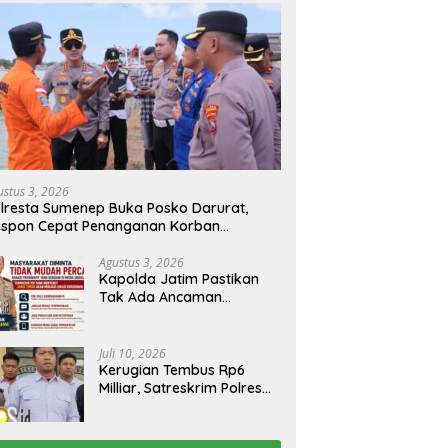
ustus 3, 2026
lresta Sumenep Buka Posko Darurat,
espon Cepat Penanganan Korban
bakaran KM Mutiara Sentosa 2
Agustus 3, 2026
Kapolda Jatim Pastikan
Tak Ada Ancaman
Kerusuhan di Jatim,
Warga Diminta Tak
Percaya Hoaks
Juli 10, 2026
Kerugian Tembus Rp6
Milliar, Satreskrim Polres
Bangkalan Tangkap Ibu
Rumah Tangga Pelaku
Arisan Bodong