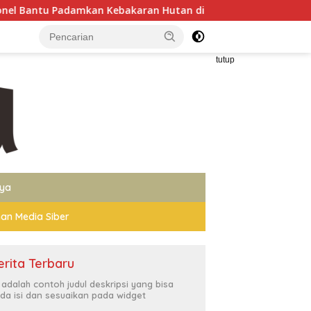
Kebakaran Hutan di Gunung Bromo
Wakapolri Dorong Pe
tutup
nya
an Media Siber
erita Terbaru
i adalah contoh judul deskripsi yang bisa
da isi dan sesuaikan pada widget