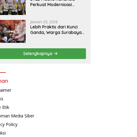
Perkuat Modernisasi
Penindakan Lalu Lintas di
Kaltim
Januari 29, 2026
Lebih Praktis dari Kunci
Ganda, Warga Surabaya
Kini Bisa Pasang Alarm
Motor Gratis di
Polrestabes Surabaya
Selengkapnya
man
laimer
ks
 Etik
man Media Siber
acy Policy
ksi