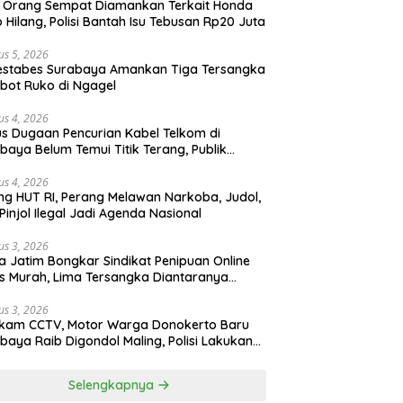
 Orang Sempat Diamankan Terkait Honda
 Hilang, Polisi Bantah Isu Tebusan Rp20 Juta
us 5, 2026
estabes Surabaya Amankan Tiga Tersangka
bot Ruko di Ngagel
us 4, 2026
s Dugaan Pencurian Kabel Telkom di
baya Belum Temui Titik Terang, Publik
ak Kepastian Hukum
us 4, 2026
ng HUT RI, Perang Melawan Narkoba, Judol,
Pinjol Ilegal Jadi Agenda Nasional
us 3, 2026
a Jatim Bongkar Sindikat Penipuan Online
 Murah, Lima Tersangka Diantaranya
ga Binaan Lapas Diamankan
us 3, 2026
ekam CCTV, Motor Warga Donokerto Baru
baya Raib Digondol Maling, Polisi Lakukan
elidikan
Selengkapnya