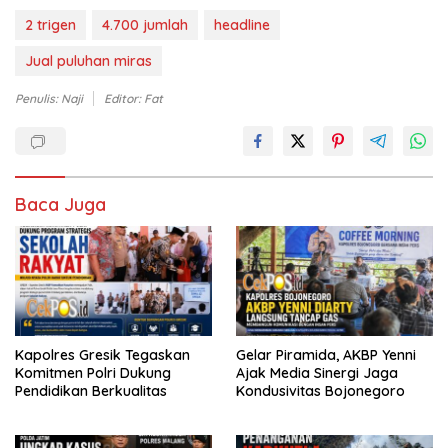
2 trigen
4.700 jumlah
headline
Jual puluhan miras
Penulis: Naji
Editor: Fat
Baca Juga
Kapolres Gresik Tegaskan
Gelar Piramida, AKBP Yenni
Komitmen Polri Dukung
Ajak Media Sinergi Jaga
Pendidikan Berkualitas
Kondusivitas Bojonegoro