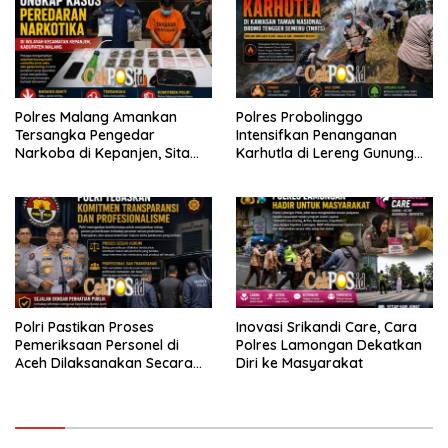
Polres Malang Amankan
Polres Probolinggo
Tersangka Pengedar
Intensifkan Penanganan
Narkoba di Kepanjen, Sita
Karhutla di Lereng Gunung
Sabu 96 Gram dan Ganja 131
Bromo
Gram
Polri Pastikan Proses
Inovasi Srikandi Care, Cara
Pemeriksaan Personel di
Polres Lamongan Dekatkan
Aceh Dilaksanakan Secara
Diri ke Masyarakat
Profesional dan Transparan