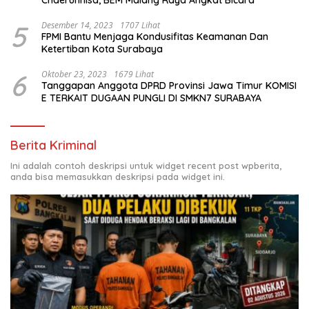
5
Desember 14, 2023
1707 Lihat
FPMI Bantu Menjaga Kondusifitas Keamanan Dan
Ketertiban Kota Surabaya
6
Oktober 23, 2023
1679 Lihat
Tanggapan Anggota DPRD Provinsi Jawa Timur KOMISI
E TERKAIT DUGAAN PUNGLI DI SMKN7 SURABAYA
Berita Kriminal
Ini adalah contoh deskripsi untuk widget recent post wpberita,
anda bisa memasukkan deskripsi pada widget ini.