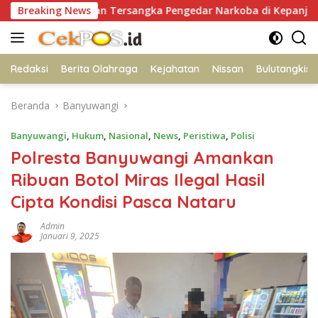
Langsung
mankan Tersangka Pengedar Narkoba di Kepanjen, Sita Sabu 9
Breaking News
ke
konten
Redaksi
Berita Olahraga
Kejahatan
Nissan
Bulutangkis
Beranda
Banyuwangi
Banyuwangi
,
Hukum
,
Nasional
,
News
,
Peristiwa
,
Polisi
Polresta Banyuwangi Amankan
Ribuan Botol Miras Ilegal Hasil
Cipta Kondisi Pasca Nataru
Admin
Januari 9, 2025