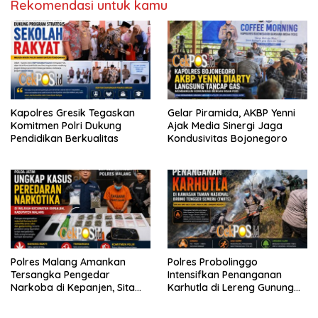
Rekomendasi untuk kamu
Kapolres Gresik Tegaskan
Gelar Piramida, AKBP Yenni
Komitmen Polri Dukung
Ajak Media Sinergi Jaga
Pendidikan Berkualitas
Kondusivitas Bojonegoro
Polres Malang Amankan
Polres Probolinggo
Tersangka Pengedar
Intensifkan Penanganan
Narkoba di Kepanjen, Sita
Karhutla di Lereng Gunung
Sabu 96 Gram dan Ganja 131
Bromo
Gram