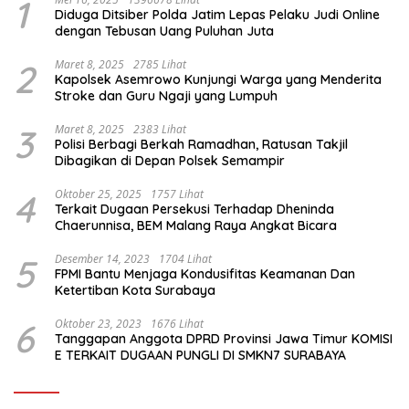
1
Diduga Ditsiber Polda Jatim Lepas Pelaku Judi Online
dengan Tebusan Uang Puluhan Juta
2
Maret 8, 2025
2785 Lihat
Kapolsek Asemrowo Kunjungi Warga yang Menderita
Stroke dan Guru Ngaji yang Lumpuh
3
Maret 8, 2025
2383 Lihat
Polisi Berbagi Berkah Ramadhan, Ratusan Takjil
Dibagikan di Depan Polsek Semampir
4
Oktober 25, 2025
1757 Lihat
Terkait Dugaan Persekusi Terhadap Dheninda
Chaerunnisa, BEM Malang Raya Angkat Bicara
5
Desember 14, 2023
1704 Lihat
FPMI Bantu Menjaga Kondusifitas Keamanan Dan
Ketertiban Kota Surabaya
6
Oktober 23, 2023
1676 Lihat
Tanggapan Anggota DPRD Provinsi Jawa Timur KOMISI
E TERKAIT DUGAAN PUNGLI DI SMKN7 SURABAYA