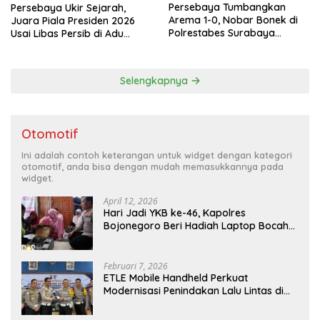
Persebaya Tumbangkan
Persebaya Ukir Sejarah,
Arema 1-0, Nobar Bonek di
Juara Piala Presiden 2026
Polrestabes Surabaya
Usai Libas Persib di Adu
Berlangsung Meriah dan
Penalti
Kondusif
Selengkapnya
Otomotif
Ini adalah contoh keterangan untuk widget dengan kategori
otomotif, anda bisa dengan mudah memasukkannya pada
widget.
April 12, 2026
Hari Jadi YKB ke-46, Kapolres
Bojonegoro Beri Hadiah Laptop Bocah
Jago Perbaiki Elektronik
Februari 7, 2026
ETLE Mobile Handheld Perkuat
Modernisasi Penindakan Lalu Lintas di
Kaltim