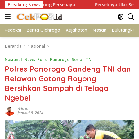
Langsung
da Dukung Persebaya
Breaking News
Persebaya Ukir Sejarah, Juara Piala
ke
konten
Redaksi
Berita Olahraga
Kejahatan
Nissan
Bulutangkis
Beranda
Nasional
Nasional
,
News
,
Polisi
,
Ponorogo
,
Sosial
,
TNI
Polres Ponorogo Gandeng TNI dan
Relawan Gotong Royong
Bersihkan Sampah di Telaga
Ngebel
Admin
Januari 8, 2024