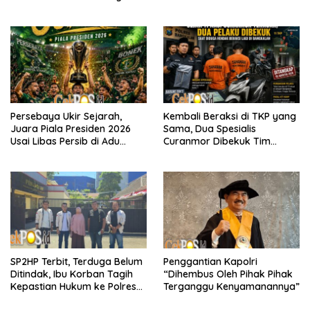
Murah untuk Masyarakat
Lapangan Mapolda Dukung
Persebaya
Persebaya Ukir Sejarah,
Kembali Beraksi di TKP yang
Juara Piala Presiden 2026
Sama, Dua Spesialis
Usai Libas Persib di Adu
Curanmor Dibekuk Tim
Penalti
Resmob Bangkalan
SP2HP Terbit, Terduga Belum
Penggantian Kapolri
Ditindak, Ibu Korban Tagih
“Dihembus Oleh Pihak Pihak
Kepastian Hukum ke Polres
Terganggu Kenyamanannya”
Tanjung Perak