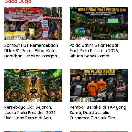
Baca Juga
Sambut HUT Kemerdekaan
Polda Jatim Gelar Nobar
RI ke-81, Polres Blitar Kota
Final Piala Presiden 2026,
Hadirkan Gerakan Pangan
Ribuan Bonek Padati
Murah untuk Masyarakat
Lapangan Mapolda Dukung
Persebaya
Persebaya Ukir Sejarah,
Kembali Beraksi di TKP yang
Juara Piala Presiden 2026
Sama, Dua Spesialis
Usai Libas Persib di Adu
Curanmor Dibekuk Tim
Penalti
Resmob Bangkalan