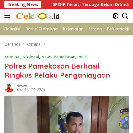
Langsung
lan
Breaking News
SP2HP Terbit, Terduga Belum Ditindak, Ibu Korban 
ke
konten
Redaksi
Berita Olahraga
Kejahatan
Nissan
Bulutangkis
Beranda
Kriminal
Kriminal
,
Nasional
,
News
,
Pamekasan
,
Polisi
Polres Pamekasan Berhasil
Ringkus Pelaku Penganiayaan
Admin
Oktober 24, 2023