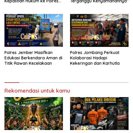
Kepastian Hukum ke Polres
Terganggu Kenyamanannya”
Tanjung Perak
Polres Jember Masifkan
Polres Jombang Perkuat
Edukasi Berkendara Aman di
Kolaborasi Hadapi
Titik Rawan Kecelakaan
Kekeringan dan Karhutla
Rekomendasi untuk kamu