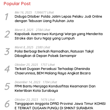
Popular Post
1
Mei 16, 2025
1396677 Lihat
Diduga Ditsiber Polda Jatim Lepas Pelaku Judi Online
dengan Tebusan Uang Puluhan Juta
2
Maret 8, 2025
2784 Lihat
Kapolsek Asemrowo Kunjungi Warga yang Menderita
Stroke dan Guru Ngaji yang Lumpuh
3
Maret 8, 2025
2380 Lihat
Polisi Berbagi Berkah Ramadhan, Ratusan Takjil
Dibagikan di Depan Polsek Semampir
4
Oktober 25, 2025
1757 Lihat
Terkait Dugaan Persekusi Terhadap Dheninda
Chaerunnisa, BEM Malang Raya Angkat Bicara
5
Desember 14, 2023
1704 Lihat
FPMI Bantu Menjaga Kondusifitas Keamanan Dan
Ketertiban Kota Surabaya
6
Oktober 23, 2023
1676 Lihat
Tanggapan Anggota DPRD Provinsi Jawa Timur KOMISI
E TERKAIT DUGAAN PUNGLI DI SMKN7 SURABAYA