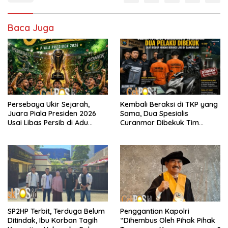
Baca Juga
Persebaya Ukir Sejarah,
Kembali Beraksi di TKP yang
Juara Piala Presiden 2026
Sama, Dua Spesialis
Usai Libas Persib di Adu
Curanmor Dibekuk Tim
Penalti
Resmob Bangkalan
SP2HP Terbit, Terduga Belum
Penggantian Kapolri
Ditindak, Ibu Korban Tagih
“Dihembus Oleh Pihak Pihak