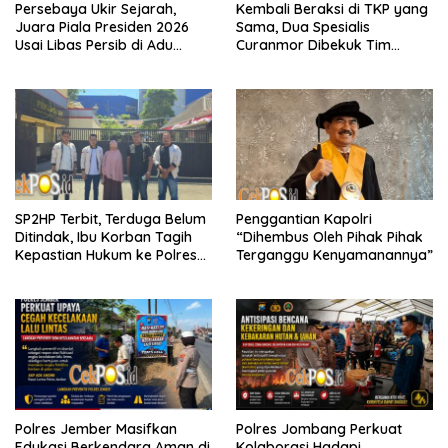
Persebaya Ukir Sejarah,
Kembali Beraksi di TKP yang
Juara Piala Presiden 2026
Sama, Dua Spesialis
Usai Libas Persib di Adu
Curanmor Dibekuk Tim
Penalti
Resmob Bangkalan
SP2HP Terbit, Terduga Belum
Penggantian Kapolri
Ditindak, Ibu Korban Tagih
“Dihembus Oleh Pihak Pihak
Kepastian Hukum ke Polres
Terganggu Kenyamanannya”
Tanjung Perak
Polres Jember Masifkan
Polres Jombang Perkuat
Edukasi Berkendara Aman di
Kolaborasi Hadapi