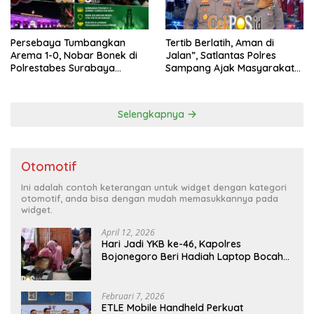
Persebaya Tumbangkan
Tertib Berlatih, Aman di
Arema 1-0, Nobar Bonek di
Jalan”, Satlantas Polres
Polrestabes Surabaya
Sampang Ajak Masyarakat
Berlangsung Meriah dan
Hindari Latihan di Jalan Raya
Kondusif
Selengkapnya
Otomotif
Ini adalah contoh keterangan untuk widget dengan kategori
otomotif, anda bisa dengan mudah memasukkannya pada
widget.
April 12, 2026
Hari Jadi YKB ke-46, Kapolres
Bojonegoro Beri Hadiah Laptop Bocah
Jago Perbaiki Elektronik
Februari 7, 2026
ETLE Mobile Handheld Perkuat