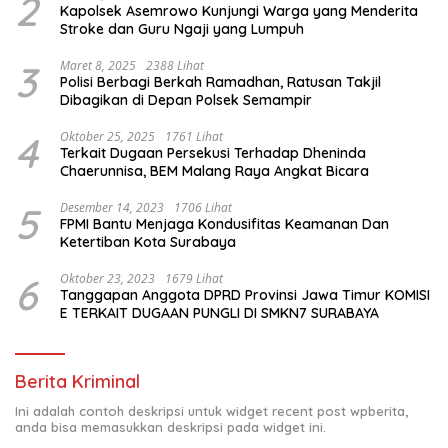
2
Kapolsek Asemrowo Kunjungi Warga yang Menderita
Stroke dan Guru Ngaji yang Lumpuh
3
Maret 8, 2025
2388 Lihat
Polisi Berbagi Berkah Ramadhan, Ratusan Takjil
Dibagikan di Depan Polsek Semampir
4
Oktober 25, 2025
1761 Lihat
Terkait Dugaan Persekusi Terhadap Dheninda
Chaerunnisa, BEM Malang Raya Angkat Bicara
5
Desember 14, 2023
1706 Lihat
FPMI Bantu Menjaga Kondusifitas Keamanan Dan
Ketertiban Kota Surabaya
6
Oktober 23, 2023
1679 Lihat
Tanggapan Anggota DPRD Provinsi Jawa Timur KOMISI
E TERKAIT DUGAAN PUNGLI DI SMKN7 SURABAYA
Berita Kriminal
Ini adalah contoh deskripsi untuk widget recent post wpberita,
anda bisa memasukkan deskripsi pada widget ini.