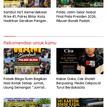
Sambut HUT Kemerdekaan
Polda Jatim Gelar Nobar
RI ke-81, Polres Blitar Kota
Final Piala Presiden 2026,
Hadirkan Gerakan Pangan
Ribuan Bonek Padati
Murah untuk Masyarakat
Lapangan Mapolda Dukung
Persebaya
Rekomendasi untuk kamu
Polsek Blega Rutin Bagikan
Kabar Duka, Cak Sholeh
Nasi Kotak Setiap Jumat,
Berpulang: Media Cekpos.id
Usung Semangat “Jum’at
Turut Berdukacita
WANI Berkah”