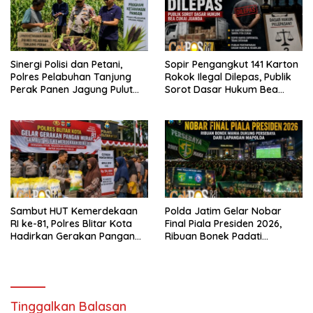
Sinergi Polisi dan Petani,
Sopir Pengangkut 141 Karton
Polres Pelabuhan Tanjung
Rokok Ilegal Dilepas, Publik
Perak Panen Jagung Pulut
Sorot Dasar Hukum Bea
Ketan Ungu
Cukai Juanda
Sambut HUT Kemerdekaan
Polda Jatim Gelar Nobar
RI ke-81, Polres Blitar Kota
Final Piala Presiden 2026,
Hadirkan Gerakan Pangan
Ribuan Bonek Padati
Murah untuk Masyarakat
Lapangan Mapolda Dukung
Persebaya
Tinggalkan Balasan