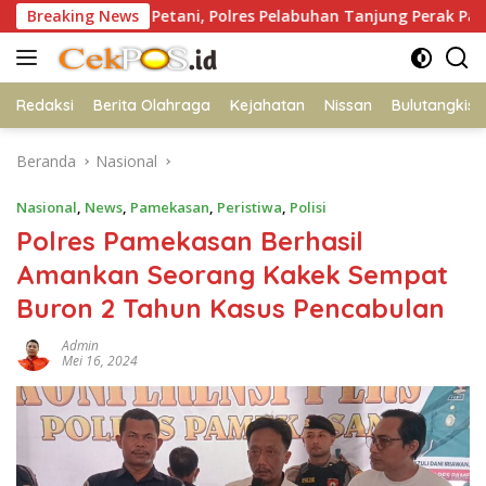
Langsung
isi dan Petani, Polres Pelabuhan Tanjung Perak Panen Jagung Pu
Breaking News
ke
konten
Redaksi
Berita Olahraga
Kejahatan
Nissan
Bulutangkis
Beranda
Nasional
Nasional
,
News
,
Pamekasan
,
Peristiwa
,
Polisi
Polres Pamekasan Berhasil
Amankan Seorang Kakek Sempat
Buron 2 Tahun Kasus Pencabulan
Admin
Mei 16, 2024