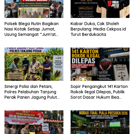
Polsek Blega Rutin Bagikan
Kabar Duka, Cak Sholeh
Nasi Kotak Setiap Jumat,
Berpulang: Media Cekpos.id
Usung Semangat “Jum’at
Turut Berdukacita
WANI Berkah”
Sinergi Polisi dan Petani,
Sopir Pengangkut 141 Karton
Polres Pelabuhan Tanjung
Rokok Ilegal Dilepas, Publik
Perak Panen Jagung Pulut
Sorot Dasar Hukum Bea
Ketan Ungu
Cukai Juanda