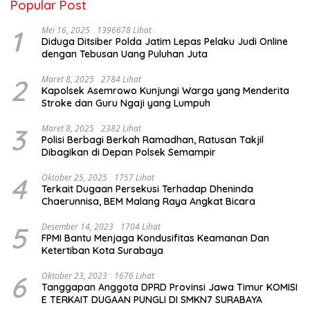
Popular Post
1
Mei 16, 2025
1396678 Lihat
Diduga Ditsiber Polda Jatim Lepas Pelaku Judi Online
dengan Tebusan Uang Puluhan Juta
2
Maret 8, 2025
2784 Lihat
Kapolsek Asemrowo Kunjungi Warga yang Menderita
Stroke dan Guru Ngaji yang Lumpuh
3
Maret 8, 2025
2382 Lihat
Polisi Berbagi Berkah Ramadhan, Ratusan Takjil
Dibagikan di Depan Polsek Semampir
4
Oktober 25, 2025
1757 Lihat
Terkait Dugaan Persekusi Terhadap Dheninda
Chaerunnisa, BEM Malang Raya Angkat Bicara
5
Desember 14, 2023
1704 Lihat
FPMI Bantu Menjaga Kondusifitas Keamanan Dan
Ketertiban Kota Surabaya
6
Oktober 23, 2023
1676 Lihat
Tanggapan Anggota DPRD Provinsi Jawa Timur KOMISI
E TERKAIT DUGAAN PUNGLI DI SMKN7 SURABAYA