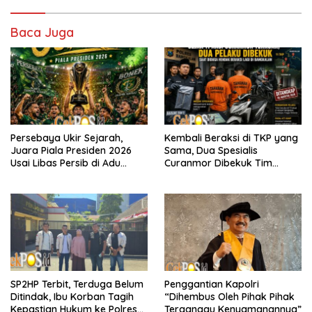
Baca Juga
Persebaya Ukir Sejarah,
Kembali Beraksi di TKP yang
Juara Piala Presiden 2026
Sama, Dua Spesialis
Usai Libas Persib di Adu
Curanmor Dibekuk Tim
Penalti
Resmob Bangkalan
SP2HP Terbit, Terduga Belum
Penggantian Kapolri
Ditindak, Ibu Korban Tagih
“Dihembus Oleh Pihak Pihak
Kepastian Hukum ke Polres
Terganggu Kenyamanannya”