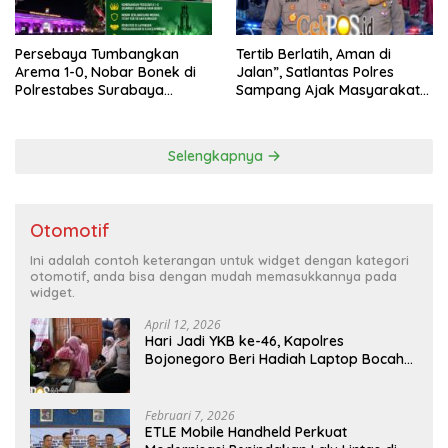
Persebaya Tumbangkan
Tertib Berlatih, Aman di
Arema 1-0, Nobar Bonek di
Jalan”, Satlantas Polres
Polrestabes Surabaya
Sampang Ajak Masyarakat
Berlangsung Meriah dan
Hindari Latihan di Jalan Raya
Kondusif
Selengkapnya
Otomotif
Ini adalah contoh keterangan untuk widget dengan kategori
otomotif, anda bisa dengan mudah memasukkannya pada
widget.
April 12, 2026
Hari Jadi YKB ke-46, Kapolres
Bojonegoro Beri Hadiah Laptop Bocah
Jago Perbaiki Elektronik
Februari 7, 2026
ETLE Mobile Handheld Perkuat