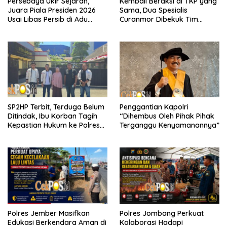
Persebaya Ukir Sejarah,
Kembali Beraksi di TKP yang
Juara Piala Presiden 2026
Sama, Dua Spesialis
Usai Libas Persib di Adu
Curanmor Dibekuk Tim
Penalti
Resmob Bangkalan
SP2HP Terbit, Terduga Belum
Penggantian Kapolri
Ditindak, Ibu Korban Tagih
“Dihembus Oleh Pihak Pihak
Kepastian Hukum ke Polres
Terganggu Kenyamanannya”
Tanjung Perak
Polres Jember Masifkan
Polres Jombang Perkuat
Edukasi Berkendara Aman di
Kolaborasi Hadapi