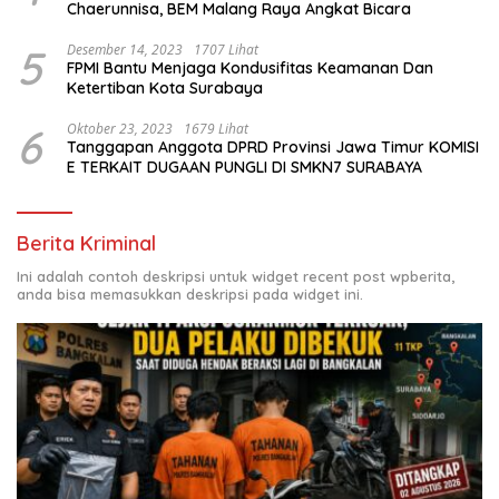
Chaerunnisa, BEM Malang Raya Angkat Bicara
5
Desember 14, 2023
1707 Lihat
FPMI Bantu Menjaga Kondusifitas Keamanan Dan
Ketertiban Kota Surabaya
6
Oktober 23, 2023
1679 Lihat
Tanggapan Anggota DPRD Provinsi Jawa Timur KOMISI
E TERKAIT DUGAAN PUNGLI DI SMKN7 SURABAYA
Berita Kriminal
Ini adalah contoh deskripsi untuk widget recent post wpberita,
anda bisa memasukkan deskripsi pada widget ini.