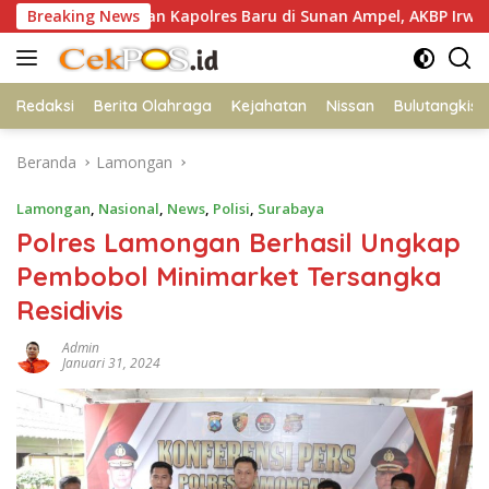
Langsung
hadiran Kapolres Baru di Sunan Ampel, AKBP Irwan Kurniawan T
Breaking News
ke
konten
Redaksi
Berita Olahraga
Kejahatan
Nissan
Bulutangkis
Beranda
Lamongan
Lamongan
,
Nasional
,
News
,
Polisi
,
Surabaya
Polres Lamongan Berhasil Ungkap
Pembobol Minimarket Tersangka
Residivis
Admin
Januari 31, 2024