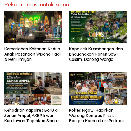
Rekomendasi untuk kamu
Kemeriahan Khitanan Kedua
Kapolsek Krembangan dan
Anak Pasangan Wisono Hadi
Bhayangkari Panen Sawi
& Reni Ilmiyah
Caisim, Dorong Warga
Perkuat Ketahanan Pangan
Kehadiran Kapolres Baru di
Polres Ngawi Hadirkan
Sunan Ampel, AKBP Irwan
Warung Kompas Presisi
Kurniawan Teguhkan Sinergi
Bangun Komunikasi Perkuat
Polri dan Ulama
Sinergi untuk Kamtibmas