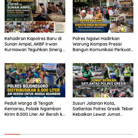
Kehadiran Kapolres Baru di
Polres Ngawi Hadirkan
Sunan Ampel, AKBP Irwan
Warung Kompas Presisi
Kurniawan Teguhkan Sinergi
Bangun Komunikasi Perkuat
Polri dan Ulama
Sinergi untuk Kamtibmas
Peduli Warga di Tengah
Susuri Jalanan Kota,
Kemarau, Polsek Ngambon
Satlantas Polres Gresik Tebar
Kirim 8.000 Liter Air Bersih ke
Kebaikan Lewat Jumat
Desa Bondol
Berkah Berbagi