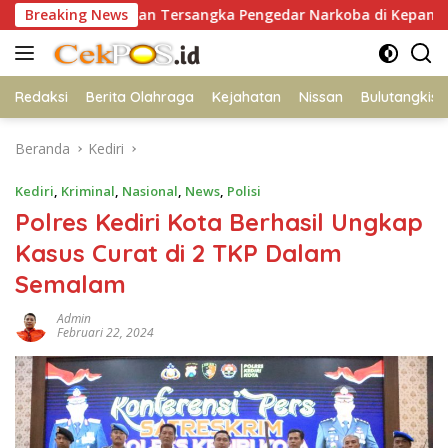
Langsung
Amankan Tersangka Pengedar Narkoba di Kepanjen, Sita Sabu 
Breaking News
ke
konten
Redaksi
Berita Olahraga
Kejahatan
Nissan
Bulutangkis
Beranda
Kediri
Kediri
,
Kriminal
,
Nasional
,
News
,
Polisi
Polres Kediri Kota Berhasil Ungkap
Kasus Curat di 2 TKP Dalam
Semalam
Admin
Februari 22, 2024