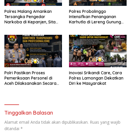
Polres Malang Amankan
Polres Probolinggo
Tersangka Pengedar
Intensifkan Penanganan
Narkoba di Kepanjen, Sita
Karhutla di Lereng Gunung
Sabu 96 Gram dan Ganja 131
Bromo
Gram
Polri Pastikan Proses
Inovasi Srikandi Care, Cara
Pemeriksaan Personel di
Polres Lamongan Dekatkan
Aceh Dilaksanakan Secara
Diri ke Masyarakat
Profesional dan Transparan
Tinggalkan Balasan
Alamat email Anda tidak akan dipublikasikan.
Ruas yang wajib
ditandai
*