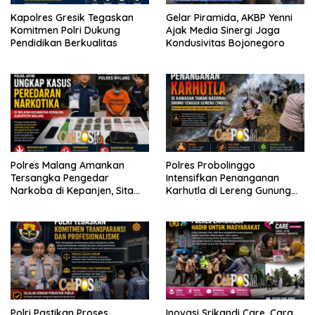
Kapolres Gresik Tegaskan
Gelar Piramida, AKBP Yenni
Komitmen Polri Dukung
Ajak Media Sinergi Jaga
Pendidikan Berkualitas
Kondusivitas Bojonegoro
Polres Malang Amankan
Polres Probolinggo
Tersangka Pengedar
Intensifkan Penanganan
Narkoba di Kepanjen, Sita
Karhutla di Lereng Gunung
Sabu 96 Gram dan Ganja 131
Bromo
Gram
Polri Pastikan Proses
Inovasi Srikandi Care, Cara