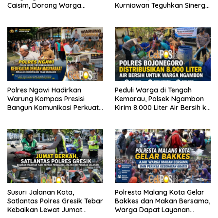
Caisim, Dorong Warga
Kurniawan Teguhkan Sinergi
Perkuat Ketahanan Pangan
Polri dan Ulama
Polres Ngawi Hadirkan
Peduli Warga di Tengah
Warung Kompas Presisi
Kemarau, Polsek Ngambon
Bangun Komunikasi Perkuat
Kirim 8.000 Liter Air Bersih ke
Sinergi untuk Kamtibmas
Desa Bondol
Susuri Jalanan Kota,
Polresta Malang Kota Gelar
Satlantas Polres Gresik Tebar
Bakkes dan Makan Bersama,
Kebaikan Lewat Jumat
Warga Dapat Layanan