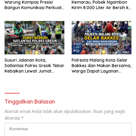
Warung Kompas Presisi
Kemarau, Polsek Ngambon
Bangun Komunikasi Perkuat
Kirim 8.000 Liter Air Bersih ke
Sinergi untuk Kamtibmas
Desa Bondol
Susuri Jalanan Kota,
Polresta Malang Kota Gelar
Satlantas Polres Gresik Tebar
Bakkes dan Makan Bersama,
Kebaikan Lewat Jumat
Warga Dapat Layanan
Berkah Berbagi
Kesehatan Gratis
Tinggalkan Balasan
Alamat email Anda tidak akan dipublikasikan.
Ruas yang wajib
ditandai
*