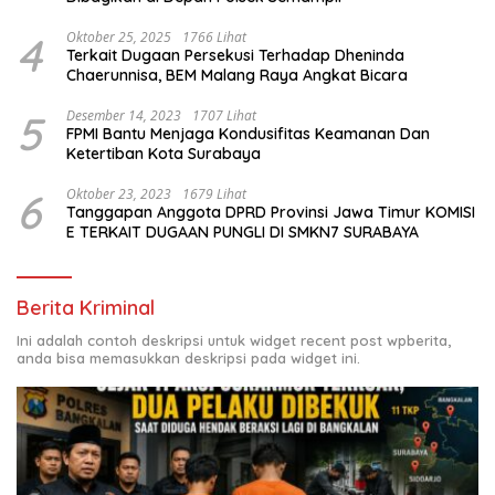
4
Oktober 25, 2025
1766 Lihat
Terkait Dugaan Persekusi Terhadap Dheninda
Chaerunnisa, BEM Malang Raya Angkat Bicara
5
Desember 14, 2023
1707 Lihat
FPMI Bantu Menjaga Kondusifitas Keamanan Dan
Ketertiban Kota Surabaya
6
Oktober 23, 2023
1679 Lihat
Tanggapan Anggota DPRD Provinsi Jawa Timur KOMISI
E TERKAIT DUGAAN PUNGLI DI SMKN7 SURABAYA
Berita Kriminal
Ini adalah contoh deskripsi untuk widget recent post wpberita,
anda bisa memasukkan deskripsi pada widget ini.