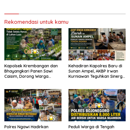
Berkah Berbagi
Kesehatan Gratis
Rekomendasi untuk kamu
Kapolsek Krembangan dan
Kehadiran Kapolres Baru di
Bhayangkari Panen Sawi
Sunan Ampel, AKBP Irwan
Caisim, Dorong Warga
Kurniawan Teguhkan Sinergi
Perkuat Ketahanan Pangan
Polri dan Ulama
Polres Ngawi Hadirkan
Peduli Warga di Tengah