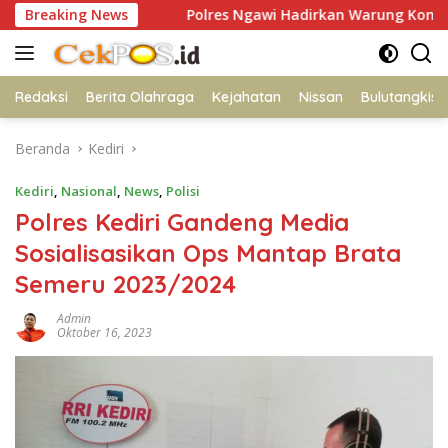
Langsung
ma
Breaking News
Polres Ngawi Hadirkan Warung Kompas Presisi Bang
ke
konten
Redaksi
Berita Olahraga
Kejahatan
Nissan
Bulutangkis
Beranda
Kediri
Kediri
,
Nasional
,
News
,
Polisi
Polres Kediri Gandeng Media
Sosialisasikan Ops Mantap Brata
Semeru 2023/2024
Admin
Oktober 16, 2023